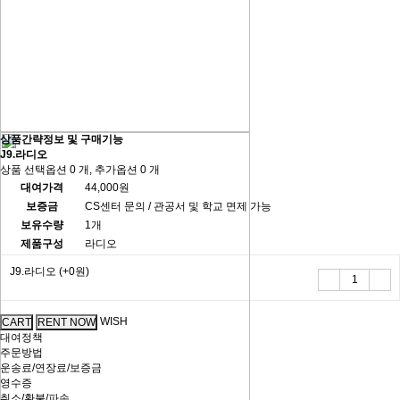
상품간략정보 및 구매기능
J9.라디오
상품 선택옵션 0 개, 추가옵션 0 개
대여가격
44,000원
보증금
CS센터 문의 / 관공서 및 학교 면제 가능
보유수량
1개
제품구성
라디오
J9.라디오
(+0원)
WISH
대여정책
주문방법
운송료/연장료/보증금
영수증
취소/환불/파손