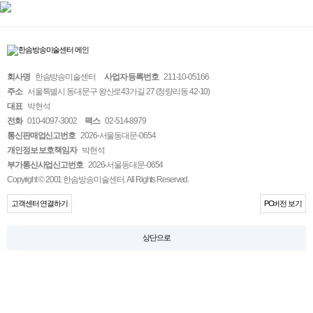
회사명
한솜방송미술센터
사업자 등록번호
211-10-05166
주소
서울특별시 동대문구 왕산로43가길 27 (청량리동 42-10)
대표
박현석
전화
010-4097-3002
팩스
02-514-8979
통신판매업신고번호
2026-서울동대문-0654
개인정보 보호책임자
박현석
부가통신사업신고번호
2026-서울동대문-0654
Copyright © 2001 한솜방송미술센터. All Rights Reserved.
고객센터 연결하기
PC버전 보기
상단으로