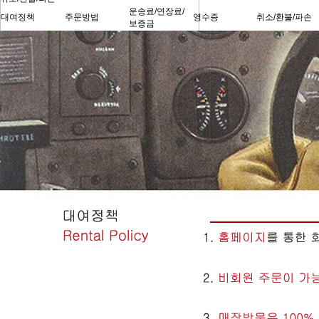
운송료/연장료/
대여정책
주문방법
영수증
취소/환불/파손
보증금