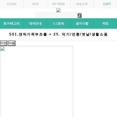
LOGIN
JOIN
MY PAGE
배송조회
CART
카테고리
대여안내
1:1문의
공지사항
약도
S01.앤틱가죽부츠틀 > 25. 악기/전통/옛날/생활소품
이전
다음