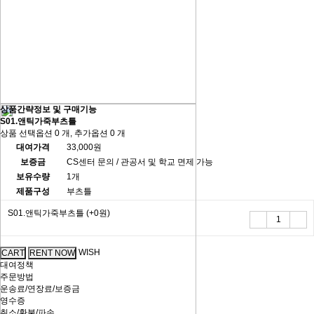
상품간략정보 및 구매기능
S01.앤틱가죽부츠틀
상품 선택옵션 0 개, 추가옵션 0 개
대여가격
33,000원
보증금
CS센터 문의 / 관공서 및 학교 면제 가능
보유수량
1개
제품구성
부츠틀
S01.앤틱가죽부츠틀
(+0원)
WISH
대여정책
주문방법
운송료/연장료/보증금
영수증
취소/환불/파손