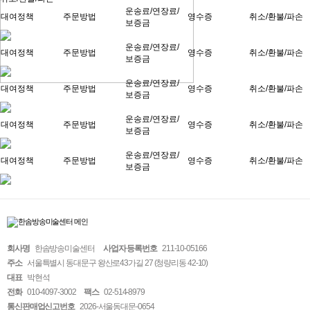
운송료/연장료/
대여정책
주문방법
영수증
취소/환불/파손
보증금
운송료/연장료/
대여정책
주문방법
영수증
취소/환불/파손
보증금
운송료/연장료/
대여정책
주문방법
영수증
취소/환불/파손
보증금
운송료/연장료/
대여정책
주문방법
영수증
취소/환불/파손
보증금
운송료/연장료/
대여정책
주문방법
영수증
취소/환불/파손
보증금
회사명
한솜방송미술센터
사업자 등록번호
211-10-05166
주소
서울특별시 동대문구 왕산로43가길 27 (청량리동 42-10)
대표
박현석
전화
010-4097-3002
팩스
02-514-8979
통신판매업신고번호
2026-서울동대문-0654