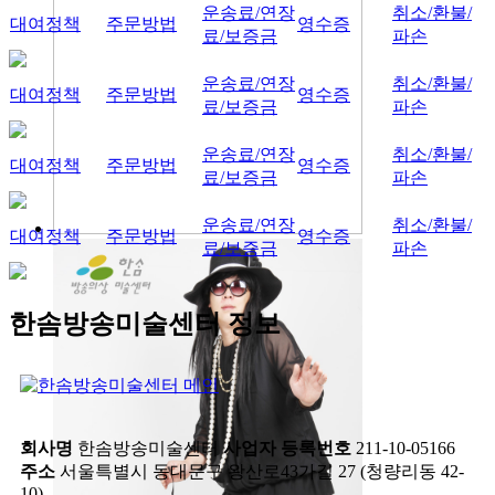
운송료/연장
취소/환불/
대여정책
주문방법
영수증
료/보증금
파손
운송료/연장
취소/환불/
대여정책
주문방법
영수증
료/보증금
파손
운송료/연장
취소/환불/
대여정책
주문방법
영수증
료/보증금
파손
운송료/연장
취소/환불/
대여정책
주문방법
영수증
료/보증금
파손
한솜방송미술센터 정보
회사명
한솜방송미술센터
사업자 등록번호
211-10-05166
주소
서울특별시 동대문구 왕산로43가길 27 (청량리동 42-
10)