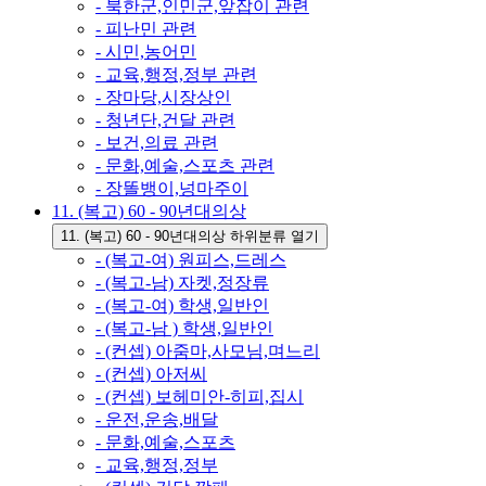
- 북한군,인민군,앞잡이 관련
- 피난민 관련
- 시민,농어민
- 교육,행정,정부 관련
- 장마당,시장상인
- 청년단,건달 관련
- 보건,의료 관련
- 문화,예술,스포츠 관련
- 장똘뱅이,넝마주이
11. (복고) 60 - 90년대의상
11. (복고) 60 - 90년대의상 하위분류 열기
- (복고-여) 원피스,드레스
- (복고-남) 자켓,정장류
- (복고-여) 학생,일반인
- (복고-남 ) 학생,일반인
- (컨셉) 아줌마,사모님,며느리
- (컨셉) 아저씨
- (컨셉) 보헤미안-히피,집시
- 운전,운송,배달
- 문화,예술,스포츠
- 교육,행정,정부