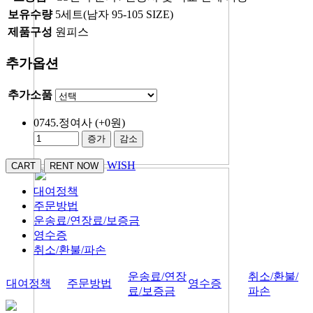
보유수량
5세트(남자 95-105 SIZE)
제품구성
원피스
추가옵션
추가소품
0745.정여사
(+0원)
증가
감소
WISH
대여정책
주문방법
운송료/연장료/보증금
영수증
취소/환불/파손
운송료/연장
취소/환불/
대여정책
주문방법
영수증
료/보증금
파손