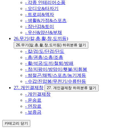
- 각종 인테리어소품
- 오디오&타자기
- 트로피&액자
- 생활&가정&스포츠
- 장난감&토이
- 우산&양산&부채
26.무기(칼,총,활,창,도끼등)
26.무기(칼,총,활,창,도끼등) 하위분류 열기
- 칼/검/도/단검/단도
- 총/권총/소총/조총
- 활/석궁/도끼/철퇴/방패
- 창/지팡이/방망이/횃불/지휘봉
- 쌍절곤/채찍/스포츠/농기계등
- 수갑/진압봉/무전기/수류탄등
27. 개인결제창
27. 개인결제창 하위분류 열기
- 개인결제창
- 운송료
- 연장료
- 보증금
카테고리
닫기