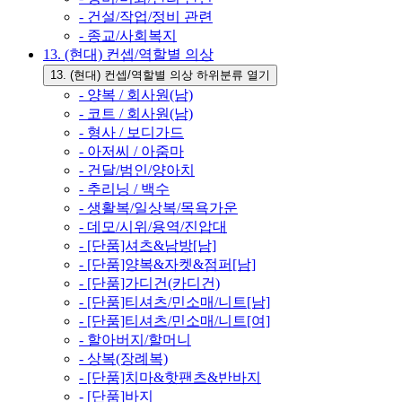
- 건설/작업/정비 관련
- 종교/사회복지
13. (현대) 컨셉/역할별 의상
13. (현대) 컨셉/역할별 의상 하위분류 열기
- 양복 / 회사원(남)
- 코트 / 회사원(남)
- 형사 / 보디가드
- 아저씨 / 아줌마
- 건달/범인/양아치
- 추리닝 / 백수
- 생활복/일상복/목욕가운
- 데모/시위/용역/진압대
- [단품]셔츠&남방[남]
- [단품]양복&자켓&점퍼[남]
- [단품]가디건(카디건)
- [단품]티셔츠/민소매/니트[남]
- [단품]티셔츠/민소매/니트[여]
- 할아버지/할머니
- 상복(장례복)
- [단품]치마&핫팬츠&반바지
- [단품]바지