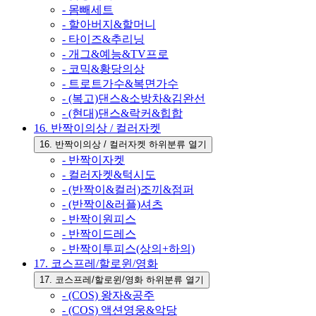
- 몸빼세트
- 할아버지&할머니
- 타이즈&추리닝
- 개그&예능&TV프로
- 코믹&황당의상
- 트로트가수&복면가수
- (복고)댄스&소방차&김완선
- (현대)댄스&락커&힙합
16. 반짝이의상 / 컬러자켓
16. 반짝이의상 / 컬러자켓 하위분류 열기
- 반짝이자켓
- 컬러자켓&턱시도
- (반짝이&컬러)조끼&점퍼
- (반짝이&러플)셔츠
- 반짝이원피스
- 반짝이드레스
- 반짝이투피스(상의+하의)
17. 코스프레/할로윈/영화
17. 코스프레/할로윈/영화 하위분류 열기
- (COS) 왕자&공주
- (COS) 액션영웅&악당