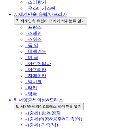
- 스리랑카
- 우즈베키스탄
7. 세계민속-유럽/아프리카
7. 세계민속-유럽/아프리카 하위분류 열기
- 프랑스
- 스페인
- 스위스
- 독 일
- 네델란드
- 미 국
- 아르헨티나
- 아프리카
- 자메이카
- 멕시코
- 터키
- 영국
8. 서양중세의상&드레스
8. 서양중세의상&드레스 하위분류 열기
- (중세) 왕 & 왕자
- (중세)여왕&공주&귀족(여)
- (중세) 귀족(남)