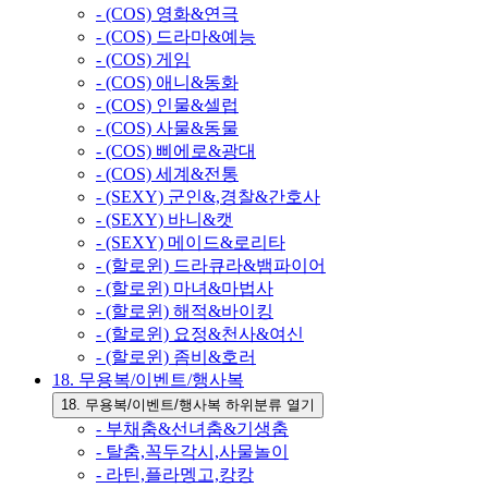
- (COS) 영화&연극
- (COS) 드라마&예능
- (COS) 게임
- (COS) 애니&동화
- (COS) 인물&셀럽
- (COS) 사물&동물
- (COS) 삐에로&광대
- (COS) 세계&전통
- (SEXY) 군인&,경찰&간호사
- (SEXY) 바니&캣
- (SEXY) 메이드&로리타
- (할로윈) 드라큐라&뱀파이어
- (할로윈) 마녀&마법사
- (할로윈) 해적&바이킹
- (할로윈) 요정&천사&여신
- (할로윈) 좀비&호러
18. 무용복/이벤트/행사복
18. 무용복/이벤트/행사복 하위분류 열기
- 부채춤&선녀춤&기생춤
- 탈춤,꼭두각시,사물놀이
- 라틴,플라멩고,캉캉