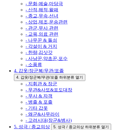
- 문화,예술,마당극
- 산적,해적,왈패
- 종교,무속,선녀
- 상업,제조,운송관련
- 관군,무사 관련
- 교육,의료 관련
- 나무꾼 & 돌쇠
- 각설이 & 거지
- 한량,김삿갓
- 사냥꾼,약초꾼,포수
- 소품류
4. 갑옷/장군복/무관/포졸
4. 갑옷/장군복/무관/포졸 하위분류 열기
- 지휘관 & 장군
- 무관&사또&포도대장
- 무사 & 자객
- 병졸 & 포졸
- 기타 갑옷
- 왜군&사무라이
- 고려시대(장군&병사)
5. 성극 / 종교의상
5. 성극 / 종교의상 하위분류 열기