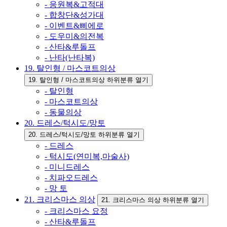
- 응원복&고적대
- 합창단&성가대
- 이벤트&삐에로
- 도우미&의전복
- 산타&루돌프
- 난타(난타복)
19. 탈인형 / 마스코트의상
19. 탈인형 / 마스코트의상 하위분류 열기
- 탈인형
- 마스코트의상
- 동물의상
20. 드레스/턱시도/망토
20. 드레스/턱시도/망토 하위분류 열기
- 드레스
- 턱시도(연미복,마술사)
- 미니드레스
- 치파오드레스
- 망 토
21. 크리스마스 의상
21. 크리스마스 의상 하위분류 열기
- 크리스마스 요정
- 산타&루돌프