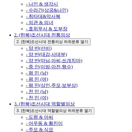
- 나인 & 생각시
- 수라간(상궁&나인)
- 취타대&악사복
- 의관 & 의녀
- 호위무사 & 도부장
2. (한복)조선시대 전통의상
2. (한복)조선시대 전통의상 하위분류 열기
- 양 반(선비)
- 양 반(대감,사대부)
- 양 반(마님,아씨,쓰개치마)
- 중 인(이방,아전,행수)
- 평 민 (남)
- 평 민 (여)
- 평 민(상인,주모,보부상)
- 천 민 (남)
- 천 민 (여)
3. (한복)조선시대 역할별의상
3. (한복)조선시대 역할별의상 하위분류 열기
- 도령 & 아씨
- 어우동 & 황진이
- 주모 & 식모