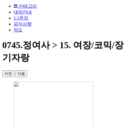
카테고리
대여안내
1:1문의
공지사항
약도
0745.정여사 > 15. 여장/코믹/장
기자랑
이전
다음