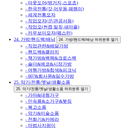
- 아웃도어(벙거지,스포츠)
- 한국전통(갓,어우동,패랭이)
- 세계전통모자
- 직업모자(군/관공서등)
- 작업모(썬캡,밀짚,새마을)
- 카우보이모자(웨스턴)
24. 가방/핸드백/배낭
24. 가방/핸드백/배낭 하위분류 열기
- 직업관련&배달가방
- 핸드백&클러치
- 책가방&백팩&크로스백
- 숄더&에코&시장가방
- 여행가방&힙색&피크닉
- 007&회사원&일수가방
25. 악기/전통/옛날/생활소품
25. 악기/전통/옛날/생활소품 하위분류 열기
- 가마&대형가구
- 민속품&소가구&봇짐
- 복고소품
- 악기&미술소품
- 전화기&카메라
- 마법사지팡이