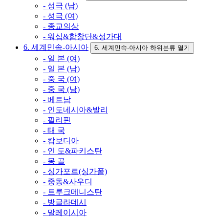
- 성극 (남)
- 성극 (여)
- 종교의상
- 워십&합창단&성가대
6. 세계민속-아시아
6. 세계민속-아시아 하위분류 열기
- 일 본 (여)
- 일 본 (남)
- 중 국 (여)
- 중 국 (남)
- 베트남
- 인도네시아&발리
- 필리핀
- 태 국
- 캄보디아
- 인 도&파키스탄
- 몽 골
- 싱가포르(싱가폴)
- 중동&사우디
- 트루크메니스탄
- 방글라데시
- 말레이시아