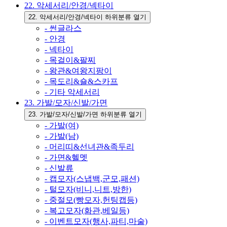
22. 악세서리/안경/넥타이
22. 악세서리/안경/넥타이 하위분류 열기
- 썬글라스
- 안경
- 넥타이
- 목걸이&팔찌
- 왕관&여왕지팡이
- 목도리&숄&스카프
- 기타 악세서리
23. 가발/모자/신발/가면
23. 가발/모자/신발/가면 하위분류 열기
- 가발(여)
- 가발(남)
- 머리띠&선녀관&족두리
- 가면&헬멧
- 신발류
- 캡모자(스냅백,군모,패션)
- 털모자(비니,니트,방한)
- 중절모(빵모자,헌팅캡등)
- 복고모자(화관,베일등)
- 이벤트모자(행사,파티,마술)