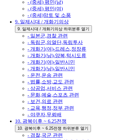
- (중세) 평민(남)
- (중세) 평민(여)
- (중세)망토 및 소품
9. 일제시대 / 개화기의상
9. 일제시대 / 개화기의상 하위분류 열기
- 일본군,경찰 관련
- 독립군,의열단,독립투사
- 개화기(여)-드레스,정장류
- 개화기(남)-양복,턱시도류
- 개화기(여)-일반시민
- 개화기(남)-일반시민
- 운전,운송 관련
- 법률,소방,교도 관련
- 상공업,서비스 관련
- 문화,예술,스포츠 관련
- 보건,의료 관련
- 교육,행정,정부 관련
- 야쿠자,무뢰배
10. 광복이후 ~ 6.25전쟁
10. 광복이후 ~ 6.25전쟁 하위분류 열기
- 경찰,국군 관련