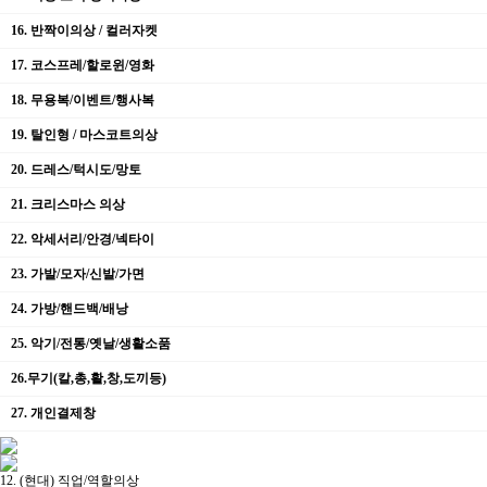
16. 반짝이의상 / 컬러자켓
17. 코스프레/할로윈/영화
18. 무용복/이벤트/행사복
19. 탈인형 / 마스코트의상
20. 드레스/턱시도/망토
21. 크리스마스 의상
22. 악세서리/안경/넥타이
23. 가발/모자/신발/가면
24. 가방/핸드백/배낭
25. 악기/전통/옛날/생활소품
26.무기(칼,총,활,창,도끼등)
27. 개인결제창
12. (현대) 직업/역할의상