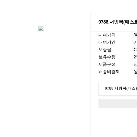
0788.서빙복(패스
대여가격
3
대여기간
기
보증금
C
보유수량
2
제품구성
배송비결제
왕
0788.서빙복(패스