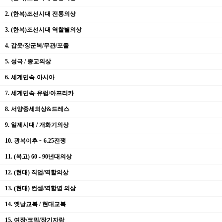
2. (한복)조선시대 전통의상
3. (한복)조선시대 역할별의상
4. 갑옷/장군복/무관/포졸
5. 성극 / 종교의상
6. 세계민속-아시아
7. 세계민속-유럽/아프리카
8. 서양중세의상&드레스
9. 일제시대 / 개화기의상
10. 광복이후 ~ 6.25전쟁
11. (복고) 60 - 90년대의상
12. (현대) 직업/역할의상
13. (현대) 컨셉/역할별 의상
14. 옛날교복 / 현대교복
15. 여장/코믹/장기자랑