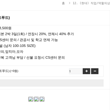
홈
12. (현대) 직업/역할의상
트푸드)
8,500원
본 2박 3일(1회) / 연장시 20%, 연체시 40% 추가
S센터 문의 / 관공서 및 학교 면제 가능
벌 (남자 100-105 SIZE)
상의,앞치마,모자
복 고객님 부담 / 선불 요청시 CS센터 문의
트푸드)
(+0원)