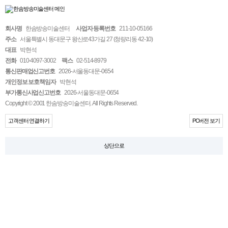
회사명
한솜방송미술센터
사업자 등록번호
211-10-05166
주소
서울특별시 동대문구 왕산로43가길 27 (청량리동 42-10)
대표
박현석
전화
010-4097-3002
팩스
02-514-8979
통신판매업신고번호
2026-서울동대문-0654
개인정보 보호책임자
박현석
부가통신사업신고번호
2026-서울동대문-0654
Copyright © 2001 한솜방송미술센터. All Rights Reserved.
고객센터 연결하기
PC버전 보기
상단으로