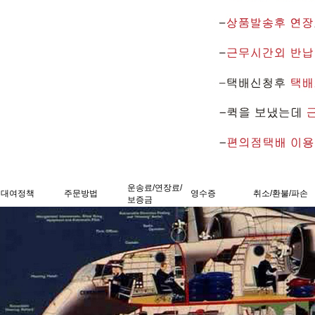
운송료/연장료/
대여정책
주문방법
영수증
취소/환불/파손
보증금