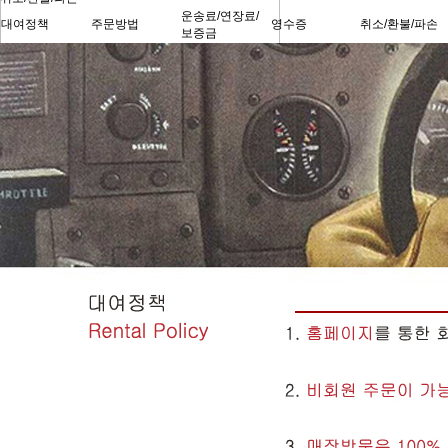
운송료/연장료/
대여정책
주문방법
영수증
취소/환불/파손
보증금