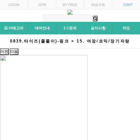
LOGIN
JOIN
MY PAGE
배송조회
CART
카테고리
대여안내
1:1문의
공지사항
약도
0839.타이즈(쫄쫄이)-핑크 > 15. 여장/코믹/장기자랑
이전
다음