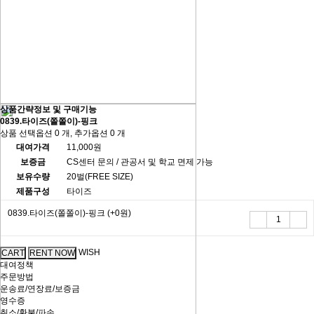
상품간략정보 및 구매기능
0839.타이즈(쫄쫄이)-핑크
상품 선택옵션 0 개, 추가옵션 0 개
대여가격
11,000원
보증금
CS센터 문의 / 관공서 및 학교 면제 가능
보유수량
20벌(FREE SIZE)
제품구성
타이즈
0839.타이즈(쫄쫄이)-핑크
(+0원)
WISH
대여정책
주문방법
운송료/연장료/보증금
영수증
취소/환불/파손