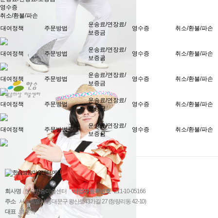
영수증
취소/환불/파손
운송료/연장료/
대여정책
주문방법
영수증
취소/환불/파손
보증금
운송료/연장료/
대여정책
주문방법
영수증
취소/환불/파손
보증금
운송료/연장료/
대여정책
주문방법
영수증
취소/환불/파손
보증금
운송료/연장료/
대여정책
주문방법
영수증
취소/환불/파손
보증금
운송료/연장료/
대여정책
주문방법
영수증
취소/환불/파손
보증금
회사명
한솜방송미술센터
사업자 등록번호
211-10-05166
주소
서울특별시 동대문구 왕산로43가길 27 (청량리동 42-10)
대표
박현석