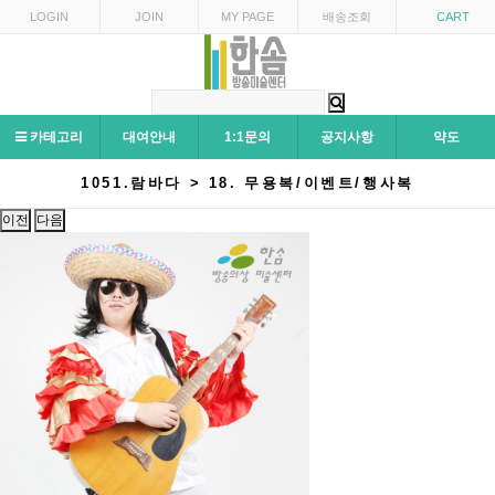
LOGIN
JOIN
MY PAGE
배송조회
CART
카테고리
대여안내
1:1문의
공지사항
약도
1051.람바다 > 18. 무용복/이벤트/행사복
이전
다음