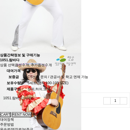
상품간략정보 및 구매기능
1051.람바다
상품 선택옵션 0 개, 추가옵션 0 개
대여가격
38,500원
보증금
CS센터 문의 / 관공서 및 학교 면제 가능
보유수량
5세트(남자 100-105 SIZE)
제품구성
상의,하의,모자
1051.람바다
(+0원)
WISH
대여정책
주문방법
운송료/연장료/보증금