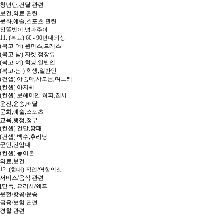
청년단,건달 관련
보건,의료 관련
문화,예술,스포츠 관련
장똘뱅이,넝마주이
11. (복고) 60 - 90년대의상
(복고-여) 원피스,드레스
(복고-남) 자켓,정장류
(복고-여) 학생,일반인
(복고-남 ) 학생,일반인
(컨셉) 아줌마,사모님,며느리
(컨셉) 아저씨
(컨셉) 보헤미안-히피,집시
운전,운송,배달
문화,예술,스포츠
교육,행정,정부
(컨셉) 건달,깡패
(컨셉) 백수,추리닝
군인,진압대
(컨셉) 농어촌
의료,보건
12. (현대) 직업/역할의상
서비스/음식 관련
[단독] 요리사/쉐프
운전/항공/운송
금융/보험 관련
경찰 관련