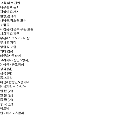
교육,의료 관련
나무꾼 & 돌쇠
각설이 & 거지
한량,김삿갓
사냥꾼,약초꾼,포수
소품류
4. 갑옷/장군복/무관/포졸
지휘관 & 장군
무관&사또&포도대장
무사 & 자객
병졸 & 포졸
기타 갑옷
왜군&사무라이
고려시대(장군&병사)
5. 성극 / 종교의상
성극 (남)
성극 (여)
종교의상
워십&합창단&성가대
6. 세계민속-아시아
일 본 (여)
일 본 (남)
중 국 (여)
중 국 (남)
베트남
인도네시아&발리