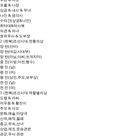
무관 & 사또
포졸 & 나장
상궁 & 내시 & 무녀
나인 & 생각시
수라간(상궁&나인)
취타대&악사복
의관 & 의녀
호위무사 & 도부장
2. (한복)조선시대 전통의상
양 반(선비)
양 반(대감,사대부)
양 반(마님,아씨,쓰개치마)
중 인(이방,아전,행수)
평 민 (남)
평 민 (여)
평 민(상인,주모,보부상)
천 민 (남)
천 민 (여)
3. (한복)조선시대 역할별의상
도령 & 아씨
어우동 & 황진이
주모 & 식모
문화,예술,마당극
산적,해적,왈패
종교,무속,선녀
상업,제조,운송관련
관군,무사 관련