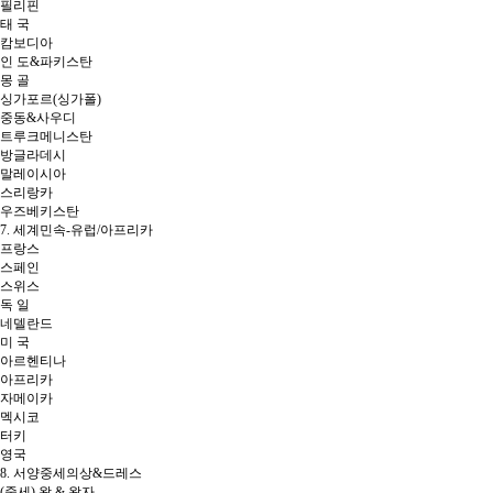
필리핀
태 국
캄보디아
인 도&파키스탄
몽 골
싱가포르(싱가폴)
중동&사우디
트루크메니스탄
방글라데시
말레이시아
스리랑카
우즈베키스탄
7. 세계민속-유럽/아프리카
프랑스
스페인
스위스
독 일
네델란드
미 국
아르헨티나
아프리카
자메이카
멕시코
터키
영국
8. 서양중세의상&드레스
(중세) 왕 & 왕자