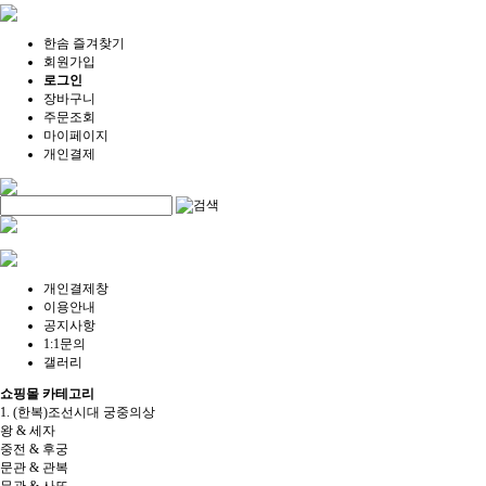
한솜 즐겨찾기
회원가입
로그인
장바구니
주문조회
마이페이지
개인결제
개인결제창
이용안내
공지사항
1:1문의
갤러리
쇼핑몰 카테고리
1. (한복)조선시대 궁중의상
왕 & 세자
중전 & 후궁
문관 & 관복