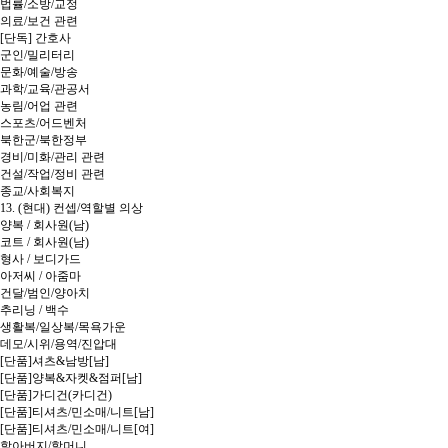
법률/소방/교정
의료/보건 관련
[단독] 간호사
군인/밀리터리
문화/예술/방송
과학/교육/관공서
농림/어업 관련
스포츠/어드벤처
북한군/북한정부
경비/미화/관리 관련
건설/작업/정비 관련
종교/사회복지
13. (현대) 컨셉/역할별 의상
양복 / 회사원(남)
코트 / 회사원(남)
형사 / 보디가드
아저씨 / 아줌마
건달/범인/양아치
추리닝 / 백수
생활복/일상복/목욕가운
데모/시위/용역/진압대
[단품]셔츠&남방[남]
[단품]양복&자켓&점퍼[남]
[단품]가디건(카디건)
[단품]티셔츠/민소매/니트[남]
[단품]티셔츠/민소매/니트[여]
할아버지/할머니