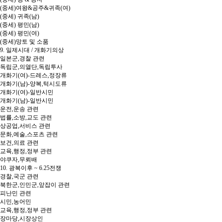
(중세)여왕&공주&귀족(여)
(중세) 귀족(남)
(중세) 평민(남)
(중세) 평민(여)
(중세)망토 및 소품
9. 일제시대 / 개화기의상
일본군,경찰 관련
독립군,의열단,독립투사
개화기(여)-드레스,정장류
개화기(남)-양복,턱시도류
개화기(여)-일반시민
개화기(남)-일반시민
운전,운송 관련
법률,소방,교도 관련
상공업,서비스 관련
문화,예술,스포츠 관련
보건,의료 관련
교육,행정,정부 관련
야쿠자,무뢰배
10. 광복이후 ~ 6.25전쟁
경찰,국군 관련
북한군,인민군,앞잡이 관련
피난민 관련
시민,농어민
교육,행정,정부 관련
장마당,시장상인