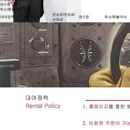
영수증
취소/환불/파손
운송료/연장료/
대여정책
주문방법
영수증
취소/환불/파손
보증금