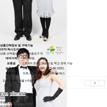
상품간략정보 및 구매기능
1070.턱시도커플
상품 선택옵션 0 개, 추가옵션 0 개
대여가격
99,000원
보증금
CS센터 문의 / 관공서 및 학교 면제 가능
보유수량
5세트(남100-105,여55-66 SIZE)
제품구성
자켓,셔츠,바지,벨트,타이 / 드레스
1070.턱시도커플
(+0원)
WISH
대여정책
주문방법
운송료/연장료/보증금