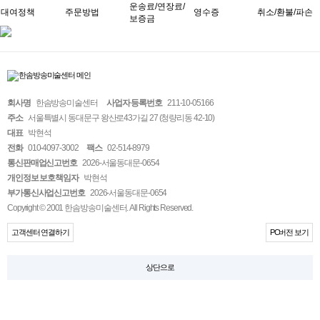
운송료/연장료/
대여정책
주문방법
영수증
취소/환불/파손
보증금
회사명
한솜방송미술센터
사업자 등록번호
211-10-05166
주소
서울특별시 동대문구 왕산로43가길 27 (청량리동 42-10)
대표
박현석
전화
010-4097-3002
팩스
02-514-8979
통신판매업신고번호
2026-서울동대문-0654
개인정보 보호책임자
박현석
부가통신사업신고번호
2026-서울동대문-0654
Copyright © 2001 한솜방송미술센터. All Rights Reserved.
고객센터 연결하기
PC버전 보기
상단으로