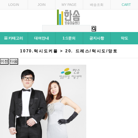
LOGIN
JOIN
MY PAGE
배송조회
CART
카테고리
대여안내
1:1문의
공지사항
약도
1070.턱시도커플 > 20. 드레스/턱시도/망토
이전
다음