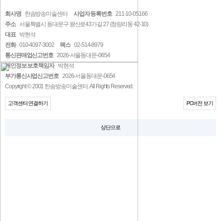
회사명
한솜방송미술센터
사업자 등록번호
211-10-05166
주소
서울특별시 동대문구 왕산로43가길 27 (청량리동 42-10)
대표
박현석
전화
010-4097-3002
팩스
02-514-8979
통신판매업신고번호
2026-서울동대문-0654
개인정보 보호책임자
박현석
부가통신사업신고번호
2026-서울동대문-0654
Copyright © 2001 한솜방송미술센터. All Rights Reserved.
고객센터 연결하기
PC버전 보기
상단으로