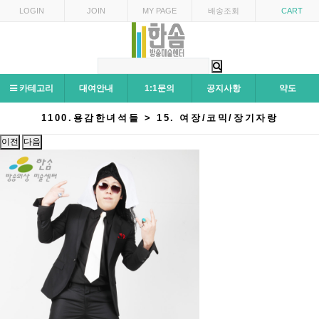
LOGIN
JOIN
MY PAGE
배송조회
CART
카테고리
대여안내
1:1문의
공지사항
약도
1100.용감한녀석들 > 15. 여장/코믹/장기자랑
이전
다음