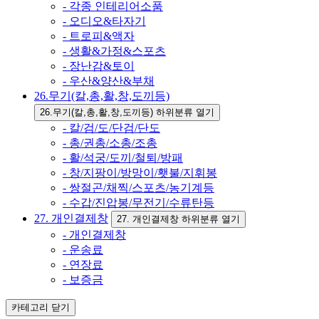
- 각종 인테리어소품
- 오디오&타자기
- 트로피&액자
- 생활&가정&스포츠
- 장난감&토이
- 우산&양산&부채
26.무기(칼,총,활,창,도끼등)
26.무기(칼,총,활,창,도끼등) 하위분류 열기
- 칼/검/도/단검/단도
- 총/권총/소총/조총
- 활/석궁/도끼/철퇴/방패
- 창/지팡이/방망이/횃불/지휘봉
- 쌍절곤/채찍/스포츠/농기계등
- 수갑/진압봉/무전기/수류탄등
27. 개인결제창
27. 개인결제창 하위분류 열기
- 개인결제창
- 운송료
- 연장료
- 보증금
카테고리
닫기