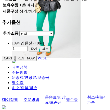
보유수량
1벌(여자 55 SIZE)
제품구성
상의,하의
추가옵션
추가소품
1094.김완선
(+0원)
증가
감소
WISH
대여정책
주문방법
운송료/연장료/보증금
영수증
취소/환불/파손
운송료/연장
취소/환불/
대여정책
주문방법
영수증
료/보증금
파손