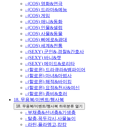
- (COS) 영화&연극
- (COS) 드라마&예능
- (COS) 게임
- (COS) 애니&동화
- (COS) 인물&셀럽
- (COS) 사물&동물
- (COS) 삐에로&광대
- (COS) 세계&전통
- (SEXY) 군인&,경찰&간호사
- (SEXY) 바니&캣
- (SEXY) 메이드&로리타
- (할로윈) 드라큐라&뱀파이어
- (할로윈) 마녀&마법사
- (할로윈) 해적&바이킹
- (할로윈) 요정&천사&여신
- (할로윈) 좀비&호러
18. 무용복/이벤트/행사복
18. 무용복/이벤트/행사복 하위분류 열기
- 부채춤&선녀춤&기생춤
- 탈춤,꼭두각시,사물놀이
- 라틴,플라멩고,캉캉