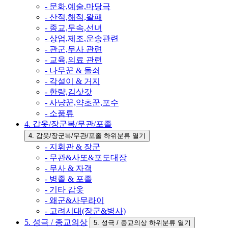
- 문화,예술,마당극
- 산적,해적,왈패
- 종교,무속,선녀
- 상업,제조,운송관련
- 관군,무사 관련
- 교육,의료 관련
- 나무꾼 & 돌쇠
- 각설이 & 거지
- 한량,김삿갓
- 사냥꾼,약초꾼,포수
- 소품류
4. 갑옷/장군복/무관/포졸
4. 갑옷/장군복/무관/포졸 하위분류 열기
- 지휘관 & 장군
- 무관&사또&포도대장
- 무사 & 자객
- 병졸 & 포졸
- 기타 갑옷
- 왜군&사무라이
- 고려시대(장군&병사)
5. 성극 / 종교의상
5. 성극 / 종교의상 하위분류 열기