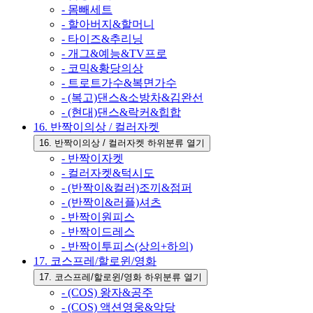
- 몸빼세트
- 할아버지&할머니
- 타이즈&추리닝
- 개그&예능&TV프로
- 코믹&황당의상
- 트로트가수&복면가수
- (복고)댄스&소방차&김완선
- (현대)댄스&락커&힙합
16. 반짝이의상 / 컬러자켓
16. 반짝이의상 / 컬러자켓 하위분류 열기
- 반짝이자켓
- 컬러자켓&턱시도
- (반짝이&컬러)조끼&점퍼
- (반짝이&러플)셔츠
- 반짝이원피스
- 반짝이드레스
- 반짝이투피스(상의+하의)
17. 코스프레/할로윈/영화
17. 코스프레/할로윈/영화 하위분류 열기
- (COS) 왕자&공주
- (COS) 액션영웅&악당