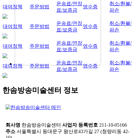
운송료/연장
취소/환불/
대여정책
주문방법
영수증
료/보증금
파손
운송료/연장
취소/환불/
대여정책
주문방법
영수증
료/보증금
파손
운송료/연장
취소/환불/
대여정책
주문방법
영수증
료/보증금
파손
운송료/연장
취소/환불/
대여정책
주문방법
영수증
료/보증금
파손
한솜방송미술센터 정보
회사명
한솜방송미술센터
사업자 등록번호
211-10-05166
주소
서울특별시 동대문구 왕산로43가길 27 (청량리동 42-
10)