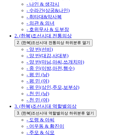
- 나인 & 생각시
- 수라간(상궁&나인)
- 취타대&악사복
- 의관 & 의녀
- 호위무사 & 도부장
2. (한복)조선시대 전통의상
2. (한복)조선시대 전통의상 하위분류 열기
- 양 반(선비)
- 양 반(대감,사대부)
- 양 반(마님,아씨,쓰개치마)
- 중 인(이방,아전,행수)
- 평 민 (남)
- 평 민 (여)
- 평 민(상인,주모,보부상)
- 천 민 (남)
- 천 민 (여)
3. (한복)조선시대 역할별의상
3. (한복)조선시대 역할별의상 하위분류 열기
- 도령 & 아씨
- 어우동 & 황진이
- 주모 & 식모