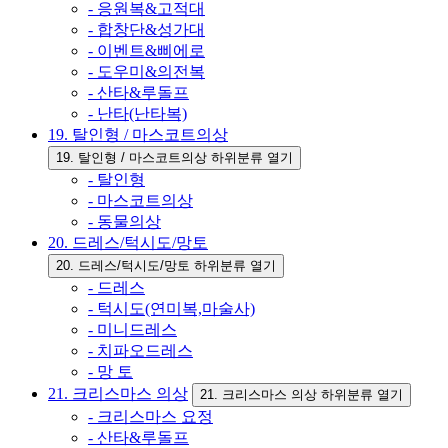
- 응원복&고적대
- 합창단&성가대
- 이벤트&삐에로
- 도우미&의전복
- 산타&루돌프
- 난타(난타복)
19. 탈인형 / 마스코트의상
19. 탈인형 / 마스코트의상 하위분류 열기
- 탈인형
- 마스코트의상
- 동물의상
20. 드레스/턱시도/망토
20. 드레스/턱시도/망토 하위분류 열기
- 드레스
- 턱시도(연미복,마술사)
- 미니드레스
- 치파오드레스
- 망 토
21. 크리스마스 의상
21. 크리스마스 의상 하위분류 열기
- 크리스마스 요정
- 산타&루돌프