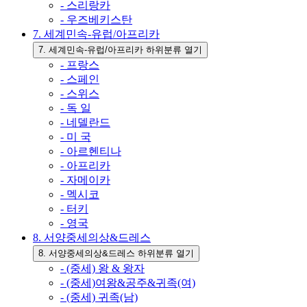
- 스리랑카
- 우즈베키스탄
7. 세계민속-유럽/아프리카
7. 세계민속-유럽/아프리카 하위분류 열기
- 프랑스
- 스페인
- 스위스
- 독 일
- 네델란드
- 미 국
- 아르헨티나
- 아프리카
- 자메이카
- 멕시코
- 터키
- 영국
8. 서양중세의상&드레스
8. 서양중세의상&드레스 하위분류 열기
- (중세) 왕 & 왕자
- (중세)여왕&공주&귀족(여)
- (중세) 귀족(남)