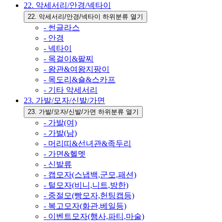
22. 악세서리/안경/넥타이
22. 악세서리/안경/넥타이 하위분류 열기
- 썬글라스
- 안경
- 넥타이
- 목걸이&팔찌
- 왕관&여왕지팡이
- 목도리&숄&스카프
- 기타 악세서리
23. 가발/모자/신발/가면
23. 가발/모자/신발/가면 하위분류 열기
- 가발(여)
- 가발(남)
- 머리띠&선녀관&족두리
- 가면&헬멧
- 신발류
- 캡모자(스냅백,군모,패션)
- 털모자(비니,니트,방한)
- 중절모(빵모자,헌팅캡등)
- 복고모자(화관,베일등)
- 이벤트모자(행사,파티,마술)