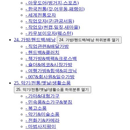
- 아웃도어(벙거지,스포츠)
- 한국전통(갓,어우동,패랭이)
- 세계전통모자
- 직업모자(군/관공서등)
- 작업모(썬캡,밀짚,새마을)
- 카우보이모자(웨스턴)
24. 가방/핸드백/배낭
24. 가방/핸드백/배낭 하위분류 열기
- 직업관련&배달가방
- 핸드백&클러치
- 책가방&백팩&크로스백
- 숄더&에코&시장가방
- 여행가방&힙색&피크닉
- 007&회사원&일수가방
25. 악기/전통/옛날/생활소품
25. 악기/전통/옛날/생활소품 하위분류 열기
- 가마&대형가구
- 민속품&소가구&봇짐
- 복고소품
- 악기&미술소품
- 전화기&카메라
- 마법사지팡이