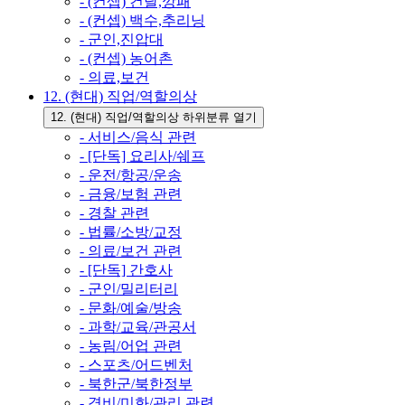
- (컨셉) 건달,깡패
- (컨셉) 백수,추리닝
- 군인,진압대
- (컨셉) 농어촌
- 의료,보건
12. (현대) 직업/역할의상
12. (현대) 직업/역할의상 하위분류 열기
- 서비스/음식 관련
- [단독] 요리사/쉐프
- 운전/항공/운송
- 금융/보험 관련
- 경찰 관련
- 법률/소방/교정
- 의료/보건 관련
- [단독] 간호사
- 군인/밀리터리
- 문화/예술/방송
- 과학/교육/관공서
- 농림/어업 관련
- 스포츠/어드벤처
- 북한군/북한정부
- 경비/미화/관리 관련