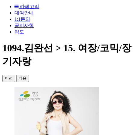
카테고리
대여안내
1:1문의
공지사항
약도
1094.김완선 > 15. 여장/코믹/장
기자랑
이전
다음