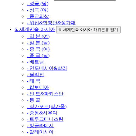
- 성극 (남)
- 성극 (여)
- 종교의상
- 워십&합창단&성가대
6. 세계민속-아시아
6. 세계민속-아시아 하위분류 열기
- 일 본 (여)
- 일 본 (남)
- 중 국 (여)
- 중 국 (남)
- 베트남
- 인도네시아&발리
- 필리핀
- 태 국
- 캄보디아
- 인 도&파키스탄
- 몽 골
- 싱가포르(싱가폴)
- 중동&사우디
- 트루크메니스탄
- 방글라데시
- 말레이시아