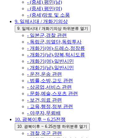
- (중세) 평민(남)
- (중세) 평민(여)
- (중세)망토 및 소품
9. 일제시대 / 개화기의상
9. 일제시대 / 개화기의상 하위분류 열기
- 일본군,경찰 관련
- 독립군,의열단,독립투사
- 개화기(여)-드레스,정장류
- 개화기(남)-양복,턱시도류
- 개화기(여)-일반시민
- 개화기(남)-일반시민
- 운전,운송 관련
- 법률,소방,교도 관련
- 상공업,서비스 관련
- 문화,예술,스포츠 관련
- 보건,의료 관련
- 교육,행정,정부 관련
- 야쿠자,무뢰배
10. 광복이후 ~ 6.25전쟁
10. 광복이후 ~ 6.25전쟁 하위분류 열기
- 경찰,국군 관련