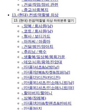
- 건설/작업/정비 관련
- 종교/사회복지
13. (현대) 컨셉/역할별 의상
13. (현대) 컨셉/역할별 의상 하위분류 열기
- 양복 / 회사원(남)
- 코트 / 회사원(남)
- 형사 / 보디가드
- 아저씨 / 아줌마
- 건달/범인/양아치
- 추리닝 / 백수
- 생활복/일상복/목욕가운
- 데모/시위/용역/진압대
- [단품]셔츠&남방[남]
- [단품]양복&자켓&점퍼[남]
- [단품]가디건(카디건)
- [단품]티셔츠/민소매/니트[남]
- [단품]티셔츠/민소매/니트[여]
- 할아버지/할머니
- 상복(장례복)
- [단품]치마&핫팬츠&반바지
- [단품]바지