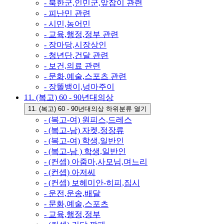
- 북한군,인민군,앞잡이 관련
- 피난민 관련
- 시민,농어민
- 교육,행정,정부 관련
- 장마당,시장상인
- 청년단,건달 관련
- 보건,의료 관련
- 문화,예술,스포츠 관련
- 장똘뱅이,넝마주이
11. (복고) 60 - 90년대의상
11. (복고) 60 - 90년대의상 하위분류 열기
- (복고-여) 원피스,드레스
- (복고-남) 자켓,정장류
- (복고-여) 학생,일반인
- (복고-남 ) 학생,일반인
- (컨셉) 아줌마,사모님,며느리
- (컨셉) 아저씨
- (컨셉) 보헤미안-히피,집시
- 운전,운송,배달
- 문화,예술,스포츠
- 교육,행정,정부