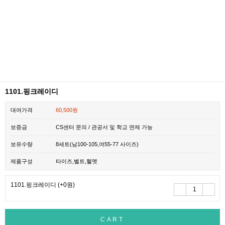
1101.핑크레이디
대여가격
60,500원
보증금
CS센터 문의 / 관공서 및 학교 면제 가능
보유수량
8세트(남100-105,여55-77 사이즈)
제품구성
타이즈,벨트,헬멧
1101.핑크레이디
(+0원)