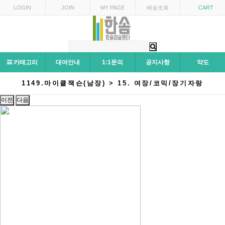
LOGIN
JOIN
MY PAGE
배송조회
CART
카테고리
대여안내
1:1문의
공지사항
약도
1149.마이클잭슨(남장) > 15. 여장/코믹/장기자랑
이전
다음