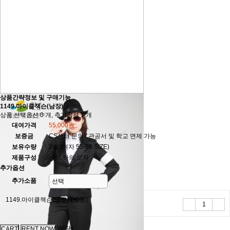
상품간략정보 및 구매기능
1149.마이클잭슨(남장)
상품 선택옵션 0 개, 추가옵션 1 개
대여가격
55,000원
보증금
CS센터 문의 / 관공서 및 학교 면제 가능
보유수량
2벌 (여자 55-66 SIZE)
제품구성
상의,하의,모자
추가옵션
추가소품
1149.마이클잭슨(남장)
(+0원)
WISH