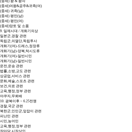
(중세) 왕 & 왕자
(중세)여왕&공주&귀족(여)
(중세) 귀족(남)
(중세) 평민(남)
(중세) 평민(여)
(중세)망토 및 소품
9. 일제시대 / 개화기의상
일본군,경찰 관련
독립군,의열단,독립투사
개화기(여)-드레스,정장류
개화기(남)-양복,턱시도류
개화기(여)-일반시민
개화기(남)-일반시민
운전,운송 관련
법률,소방,교도 관련
상공업,서비스 관련
문화,예술,스포츠 관련
보건,의료 관련
교육,행정,정부 관련
야쿠자,무뢰배
10. 광복이후 ~ 6.25전쟁
경찰,국군 관련
북한군,인민군,앞잡이 관련
피난민 관련
시민,농어민
교육,행정,정부 관련
장마당,시장상인