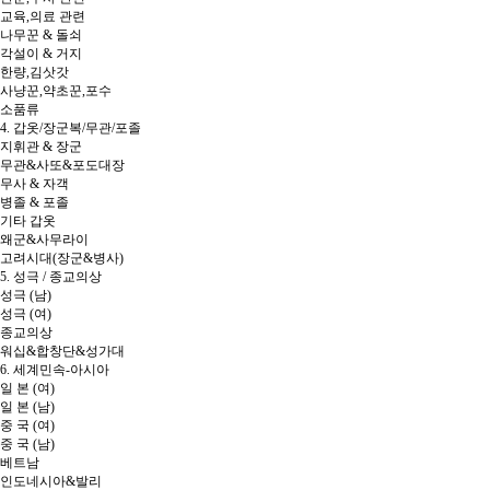
교육,의료 관련
나무꾼 & 돌쇠
각설이 & 거지
한량,김삿갓
사냥꾼,약초꾼,포수
소품류
4. 갑옷/장군복/무관/포졸
지휘관 & 장군
무관&사또&포도대장
무사 & 자객
병졸 & 포졸
기타 갑옷
왜군&사무라이
고려시대(장군&병사)
5. 성극 / 종교의상
성극 (남)
성극 (여)
종교의상
워십&합창단&성가대
6. 세계민속-아시아
일 본 (여)
일 본 (남)
중 국 (여)
중 국 (남)
베트남
인도네시아&발리