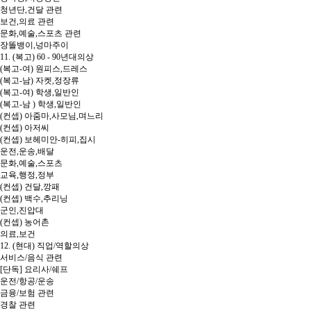
청년단,건달 관련
보건,의료 관련
문화,예술,스포츠 관련
장똘뱅이,넝마주이
11. (복고) 60 - 90년대의상
(복고-여) 원피스,드레스
(복고-남) 자켓,정장류
(복고-여) 학생,일반인
(복고-남 ) 학생,일반인
(컨셉) 아줌마,사모님,며느리
(컨셉) 아저씨
(컨셉) 보헤미안-히피,집시
운전,운송,배달
문화,예술,스포츠
교육,행정,정부
(컨셉) 건달,깡패
(컨셉) 백수,추리닝
군인,진압대
(컨셉) 농어촌
의료,보건
12. (현대) 직업/역할의상
서비스/음식 관련
[단독] 요리사/쉐프
운전/항공/운송
금융/보험 관련
경찰 관련