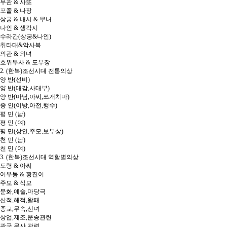
무관 & 사또
포졸 & 나장
상궁 & 내시 & 무녀
나인 & 생각시
수라간(상궁&나인)
취타대&악사복
의관 & 의녀
호위무사 & 도부장
2. (한복)조선시대 전통의상
양 반(선비)
양 반(대감,사대부)
양 반(마님,아씨,쓰개치마)
중 인(이방,아전,행수)
평 민 (남)
평 민 (여)
평 민(상인,주모,보부상)
천 민 (남)
천 민 (여)
3. (한복)조선시대 역할별의상
도령 & 아씨
어우동 & 황진이
주모 & 식모
문화,예술,마당극
산적,해적,왈패
종교,무속,선녀
상업,제조,운송관련
관군,무사 관련