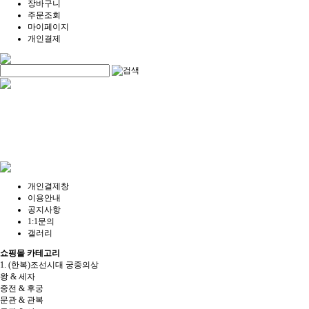
장바구니
주문조회
마이페이지
개인결제
개인결제창
이용안내
공지사항
1:1문의
갤러리
쇼핑몰 카테고리
1. (한복)조선시대 궁중의상
왕 & 세자
중전 & 후궁
문관 & 관복