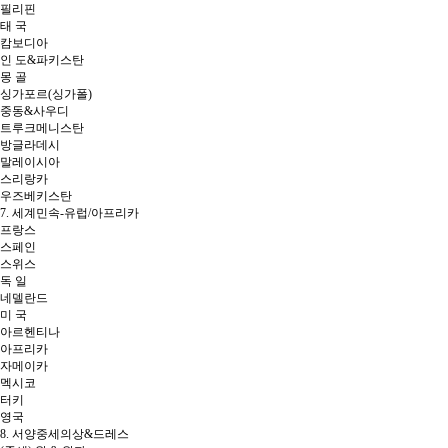
필리핀
태 국
캄보디아
인 도&파키스탄
몽 골
싱가포르(싱가폴)
중동&사우디
트루크메니스탄
방글라데시
말레이시아
스리랑카
우즈베키스탄
7. 세계민속-유럽/아프리카
프랑스
스페인
스위스
독 일
네델란드
미 국
아르헨티나
아프리카
자메이카
멕시코
터키
영국
8. 서양중세의상&드레스