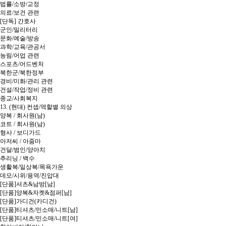
법률/소방/교정
의료/보건 관련
[단독] 간호사
군인/밀리터리
문화/예술/방송
과학/교육/관공서
농림/어업 관련
스포츠/어드벤처
북한군/북한정부
경비/미화/관리 관련
건설/작업/정비 관련
종교/사회복지
13. (현대) 컨셉/역할별 의상
양복 / 회사원(남)
코트 / 회사원(남)
형사 / 보디가드
아저씨 / 아줌마
건달/범인/양아치
추리닝 / 백수
생활복/일상복/목욕가운
데모/시위/용역/진압대
[단품]셔츠&남방[남]
[단품]양복&자켓&점퍼[남]
[단품]가디건(카디건)
[단품]티셔츠/민소매/니트[남]
[단품]티셔츠/민소매/니트[여]