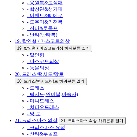
- 응원복&고적대
- 합창단&성가대
- 이벤트&삐에로
- 도우미&의전복
- 산타&루돌프
- 난타(난타복)
19. 탈인형 / 마스코트의상
19. 탈인형 / 마스코트의상 하위분류 열기
- 탈인형
- 마스코트의상
- 동물의상
20. 드레스/턱시도/망토
20. 드레스/턱시도/망토 하위분류 열기
- 드레스
- 턱시도(연미복,마술사)
- 미니드레스
- 치파오드레스
- 망 토
21. 크리스마스 의상
21. 크리스마스 의상 하위분류 열기
- 크리스마스 요정
- 산타&루돌프