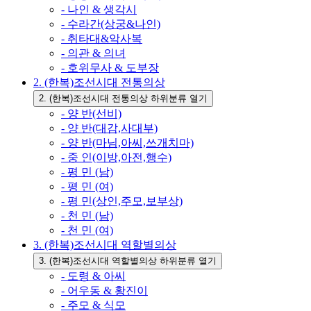
- 나인 & 생각시
- 수라간(상궁&나인)
- 취타대&악사복
- 의관 & 의녀
- 호위무사 & 도부장
2. (한복)조선시대 전통의상
2. (한복)조선시대 전통의상 하위분류 열기
- 양 반(선비)
- 양 반(대감,사대부)
- 양 반(마님,아씨,쓰개치마)
- 중 인(이방,아전,행수)
- 평 민 (남)
- 평 민 (여)
- 평 민(상인,주모,보부상)
- 천 민 (남)
- 천 민 (여)
3. (한복)조선시대 역할별의상
3. (한복)조선시대 역할별의상 하위분류 열기
- 도령 & 아씨
- 어우동 & 황진이
- 주모 & 식모