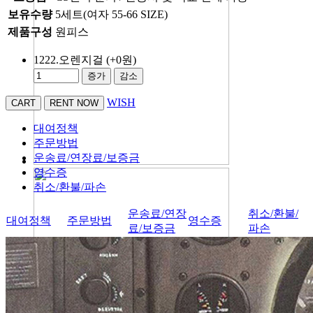
보유수량
5세트(여자 55-66 SIZE)
제품구성
원피스
1222.오렌지걸
(+0원)
증가
감소
WISH
대여정책
주문방법
운송료/연장료/보증금
영수증
취소/환불/파손
운송료/연장
취소/환불/
대여정책
주문방법
영수증
료/보증금
파손