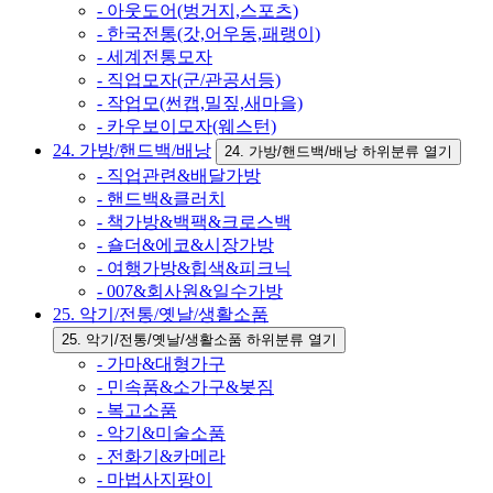
- 아웃도어(벙거지,스포츠)
- 한국전통(갓,어우동,패랭이)
- 세계전통모자
- 직업모자(군/관공서등)
- 작업모(썬캡,밀짚,새마을)
- 카우보이모자(웨스턴)
24. 가방/핸드백/배낭
24. 가방/핸드백/배낭 하위분류 열기
- 직업관련&배달가방
- 핸드백&클러치
- 책가방&백팩&크로스백
- 숄더&에코&시장가방
- 여행가방&힙색&피크닉
- 007&회사원&일수가방
25. 악기/전통/옛날/생활소품
25. 악기/전통/옛날/생활소품 하위분류 열기
- 가마&대형가구
- 민속품&소가구&봇짐
- 복고소품
- 악기&미술소품
- 전화기&카메라
- 마법사지팡이