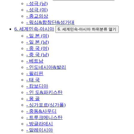
- 성극 (남)
- 성극 (여)
- 종교의상
- 워십&합창단&성가대
6. 세계민속-아시아
6. 세계민속-아시아 하위분류 열기
- 일 본 (여)
- 일 본 (남)
- 중 국 (여)
- 중 국 (남)
- 베트남
- 인도네시아&발리
- 필리핀
- 태 국
- 캄보디아
- 인 도&파키스탄
- 몽 골
- 싱가포르(싱가폴)
- 중동&사우디
- 트루크메니스탄
- 방글라데시
- 말레이시아