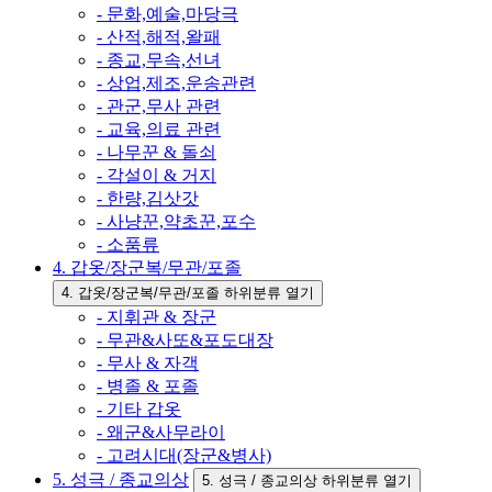
- 문화,예술,마당극
- 산적,해적,왈패
- 종교,무속,선녀
- 상업,제조,운송관련
- 관군,무사 관련
- 교육,의료 관련
- 나무꾼 & 돌쇠
- 각설이 & 거지
- 한량,김삿갓
- 사냥꾼,약초꾼,포수
- 소품류
4. 갑옷/장군복/무관/포졸
4. 갑옷/장군복/무관/포졸 하위분류 열기
- 지휘관 & 장군
- 무관&사또&포도대장
- 무사 & 자객
- 병졸 & 포졸
- 기타 갑옷
- 왜군&사무라이
- 고려시대(장군&병사)
5. 성극 / 종교의상
5. 성극 / 종교의상 하위분류 열기