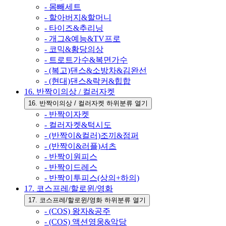
- 몸빼세트
- 할아버지&할머니
- 타이즈&추리닝
- 개그&예능&TV프로
- 코믹&황당의상
- 트로트가수&복면가수
- (복고)댄스&소방차&김완선
- (현대)댄스&락커&힙합
16. 반짝이의상 / 컬러자켓
16. 반짝이의상 / 컬러자켓 하위분류 열기
- 반짝이자켓
- 컬러자켓&턱시도
- (반짝이&컬러)조끼&점퍼
- (반짝이&러플)셔츠
- 반짝이원피스
- 반짝이드레스
- 반짝이투피스(상의+하의)
17. 코스프레/할로윈/영화
17. 코스프레/할로윈/영화 하위분류 열기
- (COS) 왕자&공주
- (COS) 액션영웅&악당