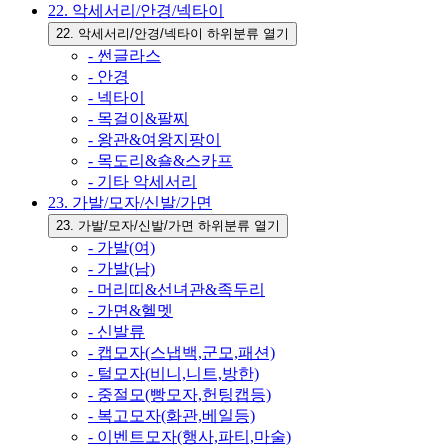
22. 악세서리/안경/넥타이
22. 악세서리/안경/넥타이 하위분류 열기
- 썬글라스
- 안경
- 넥타이
- 목걸이&팔찌
- 왕관&여왕지팡이
- 목도리&숄&스카프
- 기타 악세서리
23. 가발/모자/신발/가면
23. 가발/모자/신발/가면 하위분류 열기
- 가발(여)
- 가발(남)
- 머리띠&선녀관&족두리
- 가면&헬멧
- 신발류
- 캡모자(스냅백,군모,패션)
- 털모자(비니,니트,방한)
- 중절모(빵모자,헌팅캡등)
- 복고모자(화관,베일등)
- 이벤트모자(행사,파티,마술)