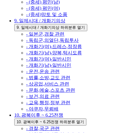
- (중세) 평민(남)
- (중세) 평민(여)
- (중세)망토 및 소품
9. 일제시대 / 개화기의상
9. 일제시대 / 개화기의상 하위분류 열기
- 일본군,경찰 관련
- 독립군,의열단,독립투사
- 개화기(여)-드레스,정장류
- 개화기(남)-양복,턱시도류
- 개화기(여)-일반시민
- 개화기(남)-일반시민
- 운전,운송 관련
- 법률,소방,교도 관련
- 상공업,서비스 관련
- 문화,예술,스포츠 관련
- 보건,의료 관련
- 교육,행정,정부 관련
- 야쿠자,무뢰배
10. 광복이후 ~ 6.25전쟁
10. 광복이후 ~ 6.25전쟁 하위분류 열기
- 경찰,국군 관련