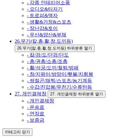
- 각종 인테리어소품
- 오디오&타자기
- 트로피&액자
- 생활&가정&스포츠
- 장난감&토이
- 우산&양산&부채
26.무기(칼,총,활,창,도끼등)
26.무기(칼,총,활,창,도끼등) 하위분류 열기
- 칼/검/도/단검/단도
- 총/권총/소총/조총
- 활/석궁/도끼/철퇴/방패
- 창/지팡이/방망이/횃불/지휘봉
- 쌍절곤/채찍/스포츠/농기계등
- 수갑/진압봉/무전기/수류탄등
27. 개인결제창
27. 개인결제창 하위분류 열기
- 개인결제창
- 운송료
- 연장료
- 보증금
카테고리
닫기