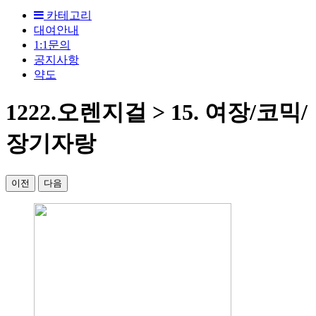
카테고리
대여안내
1:1문의
공지사항
약도
1222.오렌지걸 > 15. 여장/코믹/
장기자랑
이전
다음