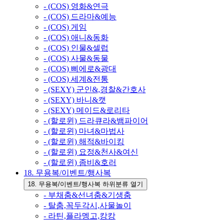
- (COS) 영화&연극
- (COS) 드라마&예능
- (COS) 게임
- (COS) 애니&동화
- (COS) 인물&셀럽
- (COS) 사물&동물
- (COS) 삐에로&광대
- (COS) 세계&전통
- (SEXY) 군인&,경찰&간호사
- (SEXY) 바니&캣
- (SEXY) 메이드&로리타
- (할로윈) 드라큐라&뱀파이어
- (할로윈) 마녀&마법사
- (할로윈) 해적&바이킹
- (할로윈) 요정&천사&여신
- (할로윈) 좀비&호러
18. 무용복/이벤트/행사복
18. 무용복/이벤트/행사복 하위분류 열기
- 부채춤&선녀춤&기생춤
- 탈춤,꼭두각시,사물놀이
- 라틴,플라멩고,캉캉