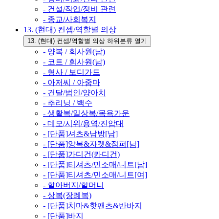
- 건설/작업/정비 관련
- 종교/사회복지
13. (현대) 컨셉/역할별 의상
13. (현대) 컨셉/역할별 의상 하위분류 열기
- 양복 / 회사원(남)
- 코트 / 회사원(남)
- 형사 / 보디가드
- 아저씨 / 아줌마
- 건달/범인/양아치
- 추리닝 / 백수
- 생활복/일상복/목욕가운
- 데모/시위/용역/진압대
- [단품]셔츠&남방[남]
- [단품]양복&자켓&점퍼[남]
- [단품]가디건(카디건)
- [단품]티셔츠/민소매/니트[남]
- [단품]티셔츠/민소매/니트[여]
- 할아버지/할머니
- 상복(장례복)
- [단품]치마&핫팬츠&반바지
- [단품]바지