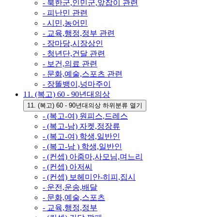
- 북한군,인민군,앞잡이 관련
- 피난민 관련
- 시민,농어민
- 교육,행정,정부 관련
- 장마당,시장상인
- 청년단,건달 관련
- 보건,의료 관련
- 문화,예술,스포츠 관련
- 장똘뱅이,넝마주이
11. (복고) 60 - 90년대의상
11. (복고) 60 - 90년대의상 하위분류 열기
- (복고-여) 원피스,드레스
- (복고-남) 자켓,정장류
- (복고-여) 학생,일반인
- (복고-남 ) 학생,일반인
- (컨셉) 아줌마,사모님,며느리
- (컨셉) 아저씨
- (컨셉) 보헤미안-히피,집시
- 운전,운송,배달
- 문화,예술,스포츠
- 교육,행정,정부