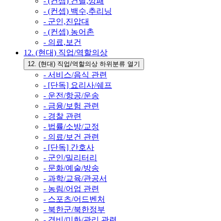
- (컨셉) 건달,깡패
- (컨셉) 백수,추리닝
- 군인,진압대
- (컨셉) 농어촌
- 의료,보건
12. (현대) 직업/역할의상
12. (현대) 직업/역할의상 하위분류 열기
- 서비스/음식 관련
- [단독] 요리사/쉐프
- 운전/항공/운송
- 금융/보험 관련
- 경찰 관련
- 법률/소방/교정
- 의료/보건 관련
- [단독] 간호사
- 군인/밀리터리
- 문화/예술/방송
- 과학/교육/관공서
- 농림/어업 관련
- 스포츠/어드벤처
- 북한군/북한정부
- 경비/미화/관리 관련