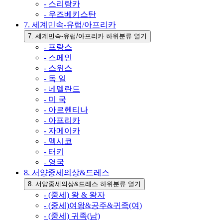
- 스리랑카
- 우즈베키스탄
7. 세계민속-유럽/아프리카
7. 세계민속-유럽/아프리카 하위분류 열기
- 프랑스
- 스페인
- 스위스
- 독 일
- 네델란드
- 미 국
- 아르헨티나
- 아프리카
- 자메이카
- 멕시코
- 터키
- 영국
8. 서양중세의상&드레스
8. 서양중세의상&드레스 하위분류 열기
- (중세) 왕 & 왕자
- (중세)여왕&공주&귀족(여)
- (중세) 귀족(남)