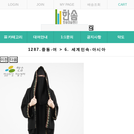
LOGIN
JOIN
MY PAGE
배송조회
CART
카테고리
대여안내
1:1문의
공지사항
약도
1287.중동-여 > 6. 세계민속-아시아
이전
다음