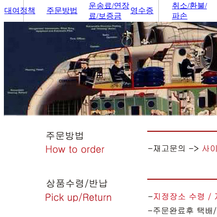
운송료/연장
취소/환불/
대여정책
주문방법
영수증
료/보증금
파손