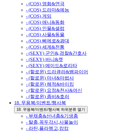
- (COS) 영화&연극
- (COS) 드라마&예능
- (COS) 게임
- (COS) 애니&동화
- (COS) 인물&셀럽
- (COS) 사물&동물
- (COS) 삐에로&광대
- (COS) 세계&전통
- (SEXY) 군인&,경찰&간호사
- (SEXY) 바니&캣
- (SEXY) 메이드&로리타
- (할로윈) 드라큐라&뱀파이어
- (할로윈) 마녀&마법사
- (할로윈) 해적&바이킹
- (할로윈) 요정&천사&여신
- (할로윈) 좀비&호러
18. 무용복/이벤트/행사복
18. 무용복/이벤트/행사복 하위분류 열기
- 부채춤&선녀춤&기생춤
- 탈춤,꼭두각시,사물놀이
- 라틴,플라멩고,캉캉