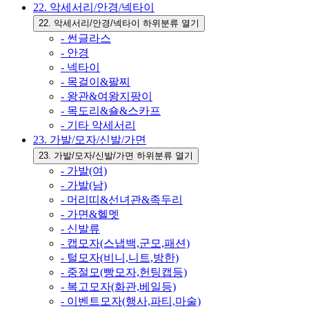
22. 악세서리/안경/넥타이
22. 악세서리/안경/넥타이 하위분류 열기
- 썬글라스
- 안경
- 넥타이
- 목걸이&팔찌
- 왕관&여왕지팡이
- 목도리&숄&스카프
- 기타 악세서리
23. 가발/모자/신발/가면
23. 가발/모자/신발/가면 하위분류 열기
- 가발(여)
- 가발(남)
- 머리띠&선녀관&족두리
- 가면&헬멧
- 신발류
- 캡모자(스냅백,군모,패션)
- 털모자(비니,니트,방한)
- 중절모(빵모자,헌팅캡등)
- 복고모자(화관,베일등)
- 이벤트모자(행사,파티,마술)