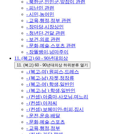
- 북한군,인민군,앞잡이 관련
- 피난민 관련
- 시민,농어민
- 교육,행정,정부 관련
- 장마당,시장상인
- 청년단,건달 관련
- 보건,의료 관련
- 문화,예술,스포츠 관련
- 장똘뱅이,넝마주이
11. (복고) 60 - 90년대의상
11. (복고) 60 - 90년대의상 하위분류 열기
- (복고-여) 원피스,드레스
- (복고-남) 자켓,정장류
- (복고-여) 학생,일반인
- (복고-남 ) 학생,일반인
- (컨셉) 아줌마,사모님,며느리
- (컨셉) 아저씨
- (컨셉) 보헤미안-히피,집시
- 운전,운송,배달
- 문화,예술,스포츠
- 교육,행정,정부