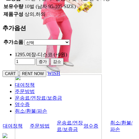
보유수량
10벌 (남자 95-105 SIZE)
제품구성
상의,하의
추가옵션
추가소품
1295.여장-디스코
(+0원)
증가
감소
WISH
대여정책
주문방법
운송료/연장료/보증금
영수증
취소/환불/파손
운송료/연장
취소/환불/
대여정책
주문방법
영수증
료/보증금
파손