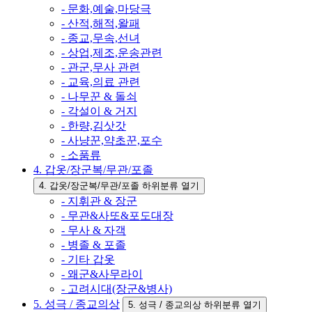
- 문화,예술,마당극
- 산적,해적,왈패
- 종교,무속,선녀
- 상업,제조,운송관련
- 관군,무사 관련
- 교육,의료 관련
- 나무꾼 & 돌쇠
- 각설이 & 거지
- 한량,김삿갓
- 사냥꾼,약초꾼,포수
- 소품류
4. 갑옷/장군복/무관/포졸
4. 갑옷/장군복/무관/포졸 하위분류 열기
- 지휘관 & 장군
- 무관&사또&포도대장
- 무사 & 자객
- 병졸 & 포졸
- 기타 갑옷
- 왜군&사무라이
- 고려시대(장군&병사)
5. 성극 / 종교의상
5. 성극 / 종교의상 하위분류 열기