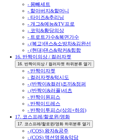
- 몸빼세트
- 할아버지&할머니
- 타이즈&추리닝
- 개그&예능&TV프로
- 코믹&황당의상
- 트로트가수&복면가수
- (복고)댄스&소방차&김완선
- (현대)댄스&락커&힙합
16. 반짝이의상 / 컬러자켓
16. 반짝이의상 / 컬러자켓 하위분류 열기
- 반짝이자켓
- 컬러자켓&턱시도
- (반짝이&컬러)조끼&점퍼
- (반짝이&러플)셔츠
- 반짝이원피스
- 반짝이드레스
- 반짝이투피스(상의+하의)
17. 코스프레/할로윈/영화
17. 코스프레/할로윈/영화 하위분류 열기
- (COS) 왕자&공주
- (COS) 액션영웅&악당