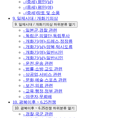
- (중세) 평민(남)
- (중세) 평민(여)
- (중세)망토 및 소품
9. 일제시대 / 개화기의상
9. 일제시대 / 개화기의상 하위분류 열기
- 일본군,경찰 관련
- 독립군,의열단,독립투사
- 개화기(여)-드레스,정장류
- 개화기(남)-양복,턱시도류
- 개화기(여)-일반시민
- 개화기(남)-일반시민
- 운전,운송 관련
- 법률,소방,교도 관련
- 상공업,서비스 관련
- 문화,예술,스포츠 관련
- 보건,의료 관련
- 교육,행정,정부 관련
- 야쿠자,무뢰배
10. 광복이후 ~ 6.25전쟁
10. 광복이후 ~ 6.25전쟁 하위분류 열기
- 경찰,국군 관련