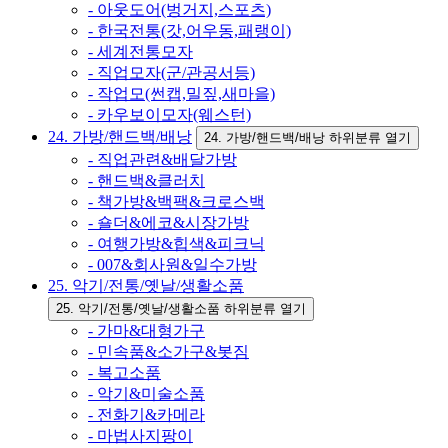
- 아웃도어(벙거지,스포츠)
- 한국전통(갓,어우동,패랭이)
- 세계전통모자
- 직업모자(군/관공서등)
- 작업모(썬캡,밀짚,새마을)
- 카우보이모자(웨스턴)
24. 가방/핸드백/배낭
24. 가방/핸드백/배낭 하위분류 열기
- 직업관련&배달가방
- 핸드백&클러치
- 책가방&백팩&크로스백
- 숄더&에코&시장가방
- 여행가방&힙색&피크닉
- 007&회사원&일수가방
25. 악기/전통/옛날/생활소품
25. 악기/전통/옛날/생활소품 하위분류 열기
- 가마&대형가구
- 민속품&소가구&봇짐
- 복고소품
- 악기&미술소품
- 전화기&카메라
- 마법사지팡이