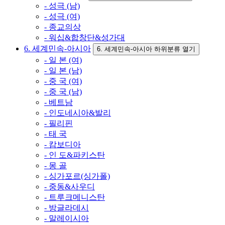
- 성극 (남)
- 성극 (여)
- 종교의상
- 워십&합창단&성가대
6. 세계민속-아시아
6. 세계민속-아시아 하위분류 열기
- 일 본 (여)
- 일 본 (남)
- 중 국 (여)
- 중 국 (남)
- 베트남
- 인도네시아&발리
- 필리핀
- 태 국
- 캄보디아
- 인 도&파키스탄
- 몽 골
- 싱가포르(싱가폴)
- 중동&사우디
- 트루크메니스탄
- 방글라데시
- 말레이시아