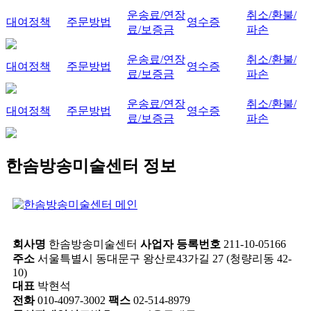
운송료/연장
취소/환불/
대여정책
주문방법
영수증
료/보증금
파손
운송료/연장
취소/환불/
대여정책
주문방법
영수증
료/보증금
파손
운송료/연장
취소/환불/
대여정책
주문방법
영수증
료/보증금
파손
한솜방송미술센터 정보
회사명
한솜방송미술센터
사업자 등록번호
211-10-05166
주소
서울특별시 동대문구 왕산로43가길 27 (청량리동 42-
10)
대표
박현석
전화
010-4097-3002
팩스
02-514-8979