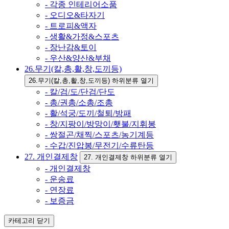
- 각종 인테리어소품
- 오디오&타자기
- 트로피&액자
- 생활&가정&스포츠
- 장난감&토이
- 우산&양산&부채
26.무기(칼,총,활,창,도끼등)
26.무기(칼,총,활,창,도끼등) 하위분류 열기
- 칼/검/도/단검/단도
- 총/권총/소총/조총
- 활/석궁/도끼/철퇴/방패
- 창/지팡이/방망이/횃불/지휘봉
- 쌍절곤/채찍/스포츠/농기계등
- 수갑/진압봉/무전기/수류탄등
27. 개인결제창
27. 개인결제창 하위분류 열기
- 개인결제창
- 운송료
- 연장료
- 보증금
카테고리
닫기