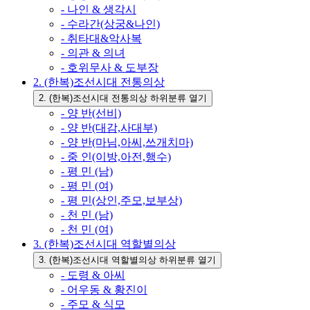
- 나인 & 생각시
- 수라간(상궁&나인)
- 취타대&악사복
- 의관 & 의녀
- 호위무사 & 도부장
2. (한복)조선시대 전통의상
2. (한복)조선시대 전통의상 하위분류 열기
- 양 반(선비)
- 양 반(대감,사대부)
- 양 반(마님,아씨,쓰개치마)
- 중 인(이방,아전,행수)
- 평 민 (남)
- 평 민 (여)
- 평 민(상인,주모,보부상)
- 천 민 (남)
- 천 민 (여)
3. (한복)조선시대 역할별의상
3. (한복)조선시대 역할별의상 하위분류 열기
- 도령 & 아씨
- 어우동 & 황진이
- 주모 & 식모