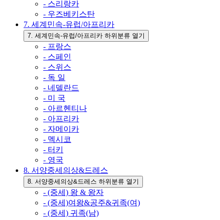
- 스리랑카
- 우즈베키스탄
7. 세계민속-유럽/아프리카
7. 세계민속-유럽/아프리카 하위분류 열기
- 프랑스
- 스페인
- 스위스
- 독 일
- 네델란드
- 미 국
- 아르헨티나
- 아프리카
- 자메이카
- 멕시코
- 터키
- 영국
8. 서양중세의상&드레스
8. 서양중세의상&드레스 하위분류 열기
- (중세) 왕 & 왕자
- (중세)여왕&공주&귀족(여)
- (중세) 귀족(남)