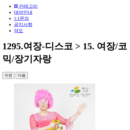
카테고리
대여안내
1:1문의
공지사항
약도
1295.여장-디스코 > 15. 여장/코
믹/장기자랑
이전
다음