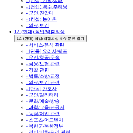
- (컨셉) 건달,깡패
- (컨셉) 백수,추리닝
- 군인,진압대
- (컨셉) 농어촌
- 의료,보건
12. (현대) 직업/역할의상
12. (현대) 직업/역할의상 하위분류 열기
- 서비스/음식 관련
- [단독] 요리사/쉐프
- 운전/항공/운송
- 금융/보험 관련
- 경찰 관련
- 법률/소방/교정
- 의료/보건 관련
- [단독] 간호사
- 군인/밀리터리
- 문화/예술/방송
- 과학/교육/관공서
- 농림/어업 관련
- 스포츠/어드벤처
- 북한군/북한정부
- 경비/미화/관리 관련