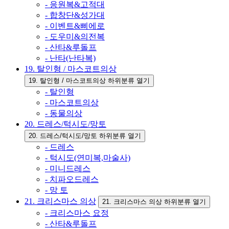
- 응원복&고적대
- 합창단&성가대
- 이벤트&삐에로
- 도우미&의전복
- 산타&루돌프
- 난타(난타복)
19. 탈인형 / 마스코트의상
19. 탈인형 / 마스코트의상 하위분류 열기
- 탈인형
- 마스코트의상
- 동물의상
20. 드레스/턱시도/망토
20. 드레스/턱시도/망토 하위분류 열기
- 드레스
- 턱시도(연미복,마술사)
- 미니드레스
- 치파오드레스
- 망 토
21. 크리스마스 의상
21. 크리스마스 의상 하위분류 열기
- 크리스마스 요정
- 산타&루돌프