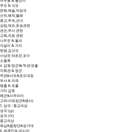
어우동 & 황진이
주모 & 식모
문화,예술,마당극
산적,해적,왈패
종교,무속,선녀
상업,제조,운송관련
관군,무사 관련
교육,의료 관련
나무꾼 & 돌쇠
각설이 & 거지
한량,김삿갓
사냥꾼,약초꾼,포수
소품류
4. 갑옷/장군복/무관/포졸
지휘관 & 장군
무관&사또&포도대장
무사 & 자객
병졸 & 포졸
기타 갑옷
왜군&사무라이
고려시대(장군&병사)
5. 성극 / 종교의상
성극 (남)
성극 (여)
종교의상
워십&합창단&성가대
6. 세계민속-아시아