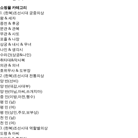
쇼핑몰 카테고리
1. (한복)조선시대 궁중의상
왕 & 세자
중전 & 후궁
문관 & 관복
무관 & 사또
포졸 & 나장
상궁 & 내시 & 무녀
나인 & 생각시
수라간(상궁&나인)
취타대&악사복
의관 & 의녀
호위무사 & 도부장
2. (한복)조선시대 전통의상
양 반(선비)
양 반(대감,사대부)
양 반(마님,아씨,쓰개치마)
중 인(이방,아전,행수)
평 민 (남)
평 민 (여)
평 민(상인,주모,보부상)
천 민 (남)
천 민 (여)
3. (한복)조선시대 역할별의상
도령 & 아씨