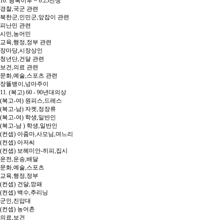
10. 광복이후 ~ 6.25전쟁
경찰,국군 관련
북한군,인민군,앞잡이 관련
피난민 관련
시민,농어민
교육,행정,정부 관련
장마당,시장상인
청년단,건달 관련
보건,의료 관련
문화,예술,스포츠 관련
장똘뱅이,넝마주이
11. (복고) 60 - 90년대의상
(복고-여) 원피스,드레스
(복고-남) 자켓,정장류
(복고-여) 학생,일반인
(복고-남 ) 학생,일반인
(컨셉) 아줌마,사모님,며느리
(컨셉) 아저씨
(컨셉) 보헤미안-히피,집시
운전,운송,배달
문화,예술,스포츠
교육,행정,정부
(컨셉) 건달,깡패
(컨셉) 백수,추리닝
군인,진압대
(컨셉) 농어촌
의료,보건