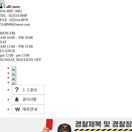
CallCenter
010-4097-3002
TEL : 02)514-8949
FAX : 02)514-8979
5148949@naver.com
MON-FRI
AM 10:00 ~ PM 19:00
SAT
AM 11:00 ~ PM 15:00
LUANCH
pm 12:00 - pm 13:00
SUNDAY, HOLYDAY OFF