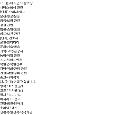
12. (현대) 직업/역할의상
서비스/음식 관련
[단독] 요리사/쉐프
운전/항공/운송
금융/보험 관련
경찰 관련
법률/소방/교정
의료/보건 관련
[단독] 간호사
군인/밀리터리
문화/예술/방송
과학/교육/관공서
농림/어업 관련
스포츠/어드벤처
북한군/북한정부
경비/미화/관리 관련
건설/작업/정비 관련
종교/사회복지
13. (현대) 컨셉/역할별 의상
양복 / 회사원(남)
코트 / 회사원(남)
형사 / 보디가드
아저씨 / 아줌마
건달/범인/양아치
추리닝 / 백수
생활복/일상복/목욕가운