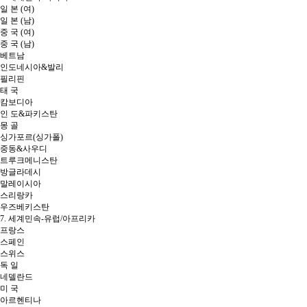
일 본 (여)
일 본 (남)
중 국 (여)
중 국 (남)
베트남
인도네시아&발리
필리핀
태 국
캄보디아
인 도&파키스탄
몽 골
싱가포르(싱가폴)
중동&사우디
트루크메니스탄
방글라데시
말레이시아
스리랑카
우즈베키스탄
7. 세계민속-유럽/아프리카
프랑스
스페인
스위스
독 일
네델란드
미 국
아르헨티나