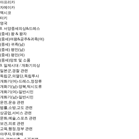
아프리카
자메이카
멕시코
터키
영국
8. 서양중세의상&드레스
(중세) 왕 & 왕자
(중세)여왕&공주&귀족(여)
(중세) 귀족(남)
(중세) 평민(남)
(중세) 평민(여)
(중세)망토 및 소품
9. 일제시대 / 개화기의상
일본군,경찰 관련
독립군,의열단,독립투사
개화기(여)-드레스,정장류
개화기(남)-양복,턱시도류
개화기(여)-일반시민
개화기(남)-일반시민
운전,운송 관련
법률,소방,교도 관련
상공업,서비스 관련
문화,예술,스포츠 관련
보건,의료 관련
교육,행정,정부 관련
야쿠자,무뢰배