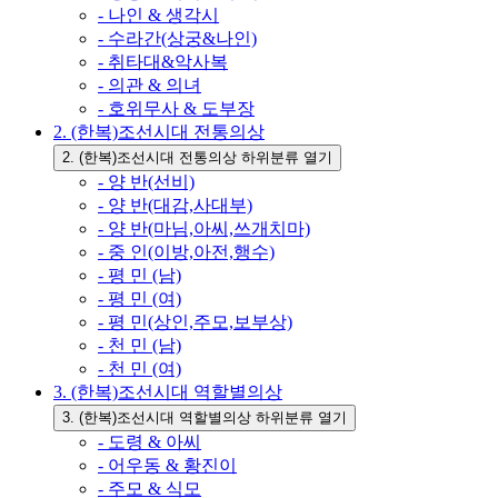
- 나인 & 생각시
- 수라간(상궁&나인)
- 취타대&악사복
- 의관 & 의녀
- 호위무사 & 도부장
2. (한복)조선시대 전통의상
2. (한복)조선시대 전통의상 하위분류 열기
- 양 반(선비)
- 양 반(대감,사대부)
- 양 반(마님,아씨,쓰개치마)
- 중 인(이방,아전,행수)
- 평 민 (남)
- 평 민 (여)
- 평 민(상인,주모,보부상)
- 천 민 (남)
- 천 민 (여)
3. (한복)조선시대 역할별의상
3. (한복)조선시대 역할별의상 하위분류 열기
- 도령 & 아씨
- 어우동 & 황진이
- 주모 & 식모