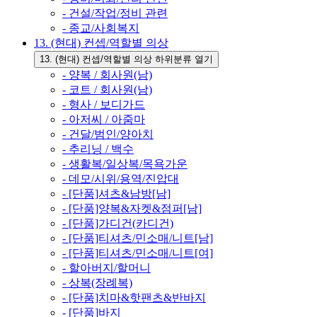
- 건설/작업/정비 관련
- 종교/사회복지
13. (현대) 컨셉/역할별 의상
13. (현대) 컨셉/역할별 의상 하위분류 열기
- 양복 / 회사원(남)
- 코트 / 회사원(남)
- 형사 / 보디가드
- 아저씨 / 아줌마
- 건달/범인/양아치
- 추리닝 / 백수
- 생활복/일상복/목욕가운
- 데모/시위/용역/진압대
- [단품]셔츠&남방[남]
- [단품]양복&자켓&점퍼[남]
- [단품]가디건(카디건)
- [단품]티셔츠/민소매/니트[남]
- [단품]티셔츠/민소매/니트[여]
- 할아버지/할머니
- 상복(장례복)
- [단품]치마&핫팬츠&반바지
- [단품]바지