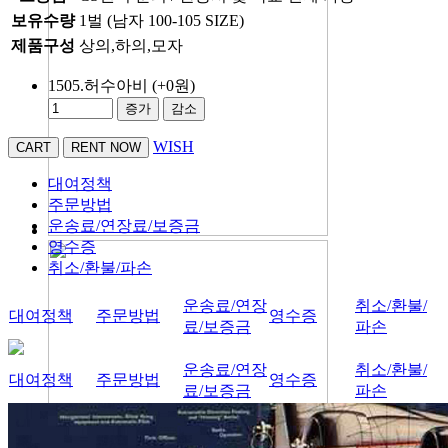
보유수량
1벌 (남자 100-105 SIZE)
제품구성
상의,하의,모자
1505.허수아비
(+0원)
증가
감소
WISH
대여정책
주문방법
운송료/연장료/보증금
영수증
취소/환불/파손
운송료/연장
취소/환불/
대여정책
주문방법
영수증
료/보증금
파손
운송료/연장
취소/환불/
대여정책
주문방법
영수증
료/보증금
파손