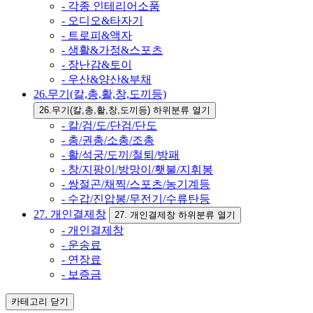
- 각종 인테리어소품
- 오디오&타자기
- 트로피&액자
- 생활&가정&스포츠
- 장난감&토이
- 우산&양산&부채
26.무기(칼,총,활,창,도끼등)
26.무기(칼,총,활,창,도끼등) 하위분류 열기
- 칼/검/도/단검/단도
- 총/권총/소총/조총
- 활/석궁/도끼/철퇴/방패
- 창/지팡이/방망이/횃불/지휘봉
- 쌍절곤/채찍/스포츠/농기계등
- 수갑/진압봉/무전기/수류탄등
27. 개인결제창
27. 개인결제창 하위분류 열기
- 개인결제창
- 운송료
- 연장료
- 보증금
카테고리
닫기