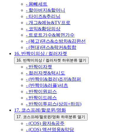
- 몸빼세트
- 할아버지&할머니
- 타이즈&추리닝
- 개그&예능&TV프로
- 코믹&황당의상
- 트로트가수&복면가수
- (복고)댄스&소방차&김완선
- (현대)댄스&락커&힙합
16. 반짝이의상 / 컬러자켓
16. 반짝이의상 / 컬러자켓 하위분류 열기
- 반짝이자켓
- 컬러자켓&턱시도
- (반짝이&컬러)조끼&점퍼
- (반짝이&러플)셔츠
- 반짝이원피스
- 반짝이드레스
- 반짝이투피스(상의+하의)
17. 코스프레/할로윈/영화
17. 코스프레/할로윈/영화 하위분류 열기
- (COS) 왕자&공주
- (COS) 액션영웅&악당