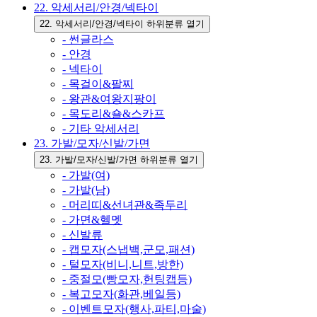
22. 악세서리/안경/넥타이
22. 악세서리/안경/넥타이 하위분류 열기
- 썬글라스
- 안경
- 넥타이
- 목걸이&팔찌
- 왕관&여왕지팡이
- 목도리&숄&스카프
- 기타 악세서리
23. 가발/모자/신발/가면
23. 가발/모자/신발/가면 하위분류 열기
- 가발(여)
- 가발(남)
- 머리띠&선녀관&족두리
- 가면&헬멧
- 신발류
- 캡모자(스냅백,군모,패션)
- 털모자(비니,니트,방한)
- 중절모(빵모자,헌팅캡등)
- 복고모자(화관,베일등)
- 이벤트모자(행사,파티,마술)