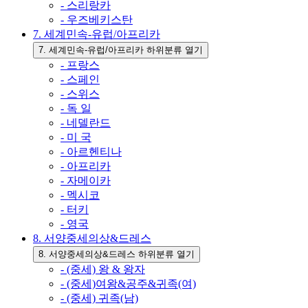
- 스리랑카
- 우즈베키스탄
7. 세계민속-유럽/아프리카
7. 세계민속-유럽/아프리카 하위분류 열기
- 프랑스
- 스페인
- 스위스
- 독 일
- 네델란드
- 미 국
- 아르헨티나
- 아프리카
- 자메이카
- 멕시코
- 터키
- 영국
8. 서양중세의상&드레스
8. 서양중세의상&드레스 하위분류 열기
- (중세) 왕 & 왕자
- (중세)여왕&공주&귀족(여)
- (중세) 귀족(남)