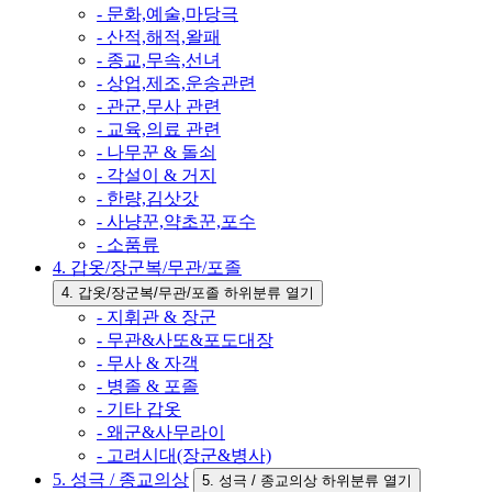
- 문화,예술,마당극
- 산적,해적,왈패
- 종교,무속,선녀
- 상업,제조,운송관련
- 관군,무사 관련
- 교육,의료 관련
- 나무꾼 & 돌쇠
- 각설이 & 거지
- 한량,김삿갓
- 사냥꾼,약초꾼,포수
- 소품류
4. 갑옷/장군복/무관/포졸
4. 갑옷/장군복/무관/포졸 하위분류 열기
- 지휘관 & 장군
- 무관&사또&포도대장
- 무사 & 자객
- 병졸 & 포졸
- 기타 갑옷
- 왜군&사무라이
- 고려시대(장군&병사)
5. 성극 / 종교의상
5. 성극 / 종교의상 하위분류 열기