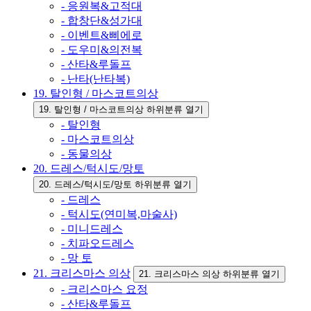
- 응원복&고적대
- 합창단&성가대
- 이벤트&삐에로
- 도우미&의전복
- 산타&루돌프
- 난타(난타복)
19. 탈인형 / 마스코트의상
19. 탈인형 / 마스코트의상 하위분류 열기
- 탈인형
- 마스코트의상
- 동물의상
20. 드레스/턱시도/망토
20. 드레스/턱시도/망토 하위분류 열기
- 드레스
- 턱시도(연미복,마술사)
- 미니드레스
- 치파오드레스
- 망 토
21. 크리스마스 의상
21. 크리스마스 의상 하위분류 열기
- 크리스마스 요정
- 산타&루돌프