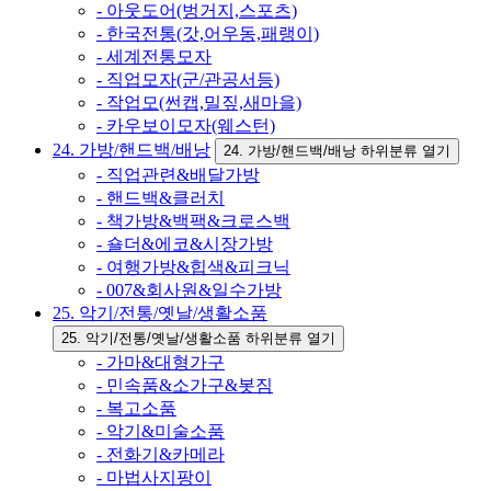
- 아웃도어(벙거지,스포츠)
- 한국전통(갓,어우동,패랭이)
- 세계전통모자
- 직업모자(군/관공서등)
- 작업모(썬캡,밀짚,새마을)
- 카우보이모자(웨스턴)
24. 가방/핸드백/배낭
24. 가방/핸드백/배낭 하위분류 열기
- 직업관련&배달가방
- 핸드백&클러치
- 책가방&백팩&크로스백
- 숄더&에코&시장가방
- 여행가방&힙색&피크닉
- 007&회사원&일수가방
25. 악기/전통/옛날/생활소품
25. 악기/전통/옛날/생활소품 하위분류 열기
- 가마&대형가구
- 민속품&소가구&봇짐
- 복고소품
- 악기&미술소품
- 전화기&카메라
- 마법사지팡이