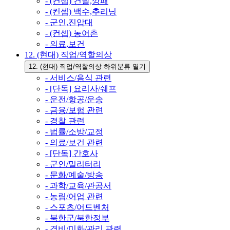
- (컨셉) 건달,깡패
- (컨셉) 백수,추리닝
- 군인,진압대
- (컨셉) 농어촌
- 의료,보건
12. (현대) 직업/역할의상
12. (현대) 직업/역할의상 하위분류 열기
- 서비스/음식 관련
- [단독] 요리사/쉐프
- 운전/항공/운송
- 금융/보험 관련
- 경찰 관련
- 법률/소방/교정
- 의료/보건 관련
- [단독] 간호사
- 군인/밀리터리
- 문화/예술/방송
- 과학/교육/관공서
- 농림/어업 관련
- 스포츠/어드벤처
- 북한군/북한정부
- 경비/미화/관리 관련