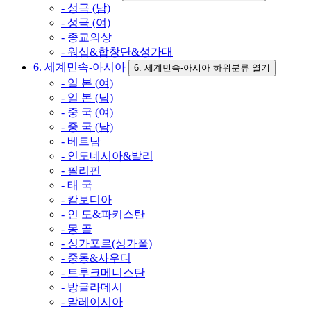
- 성극 (남)
- 성극 (여)
- 종교의상
- 워십&합창단&성가대
6. 세계민속-아시아
6. 세계민속-아시아 하위분류 열기
- 일 본 (여)
- 일 본 (남)
- 중 국 (여)
- 중 국 (남)
- 베트남
- 인도네시아&발리
- 필리핀
- 태 국
- 캄보디아
- 인 도&파키스탄
- 몽 골
- 싱가포르(싱가폴)
- 중동&사우디
- 트루크메니스탄
- 방글라데시
- 말레이시아