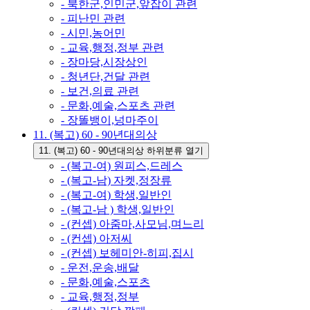
- 북한군,인민군,앞잡이 관련
- 피난민 관련
- 시민,농어민
- 교육,행정,정부 관련
- 장마당,시장상인
- 청년단,건달 관련
- 보건,의료 관련
- 문화,예술,스포츠 관련
- 장똘뱅이,넝마주이
11. (복고) 60 - 90년대의상
11. (복고) 60 - 90년대의상 하위분류 열기
- (복고-여) 원피스,드레스
- (복고-남) 자켓,정장류
- (복고-여) 학생,일반인
- (복고-남 ) 학생,일반인
- (컨셉) 아줌마,사모님,며느리
- (컨셉) 아저씨
- (컨셉) 보헤미안-히피,집시
- 운전,운송,배달
- 문화,예술,스포츠
- 교육,행정,정부