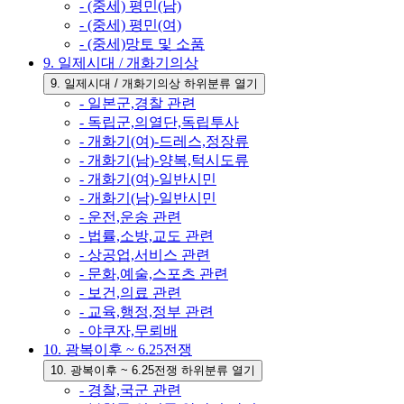
- (중세) 평민(남)
- (중세) 평민(여)
- (중세)망토 및 소품
9. 일제시대 / 개화기의상
9. 일제시대 / 개화기의상 하위분류 열기
- 일본군,경찰 관련
- 독립군,의열단,독립투사
- 개화기(여)-드레스,정장류
- 개화기(남)-양복,턱시도류
- 개화기(여)-일반시민
- 개화기(남)-일반시민
- 운전,운송 관련
- 법률,소방,교도 관련
- 상공업,서비스 관련
- 문화,예술,스포츠 관련
- 보건,의료 관련
- 교육,행정,정부 관련
- 야쿠자,무뢰배
10. 광복이후 ~ 6.25전쟁
10. 광복이후 ~ 6.25전쟁 하위분류 열기
- 경찰,국군 관련