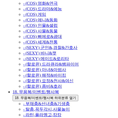
- (COS) 영화&연극
- (COS) 드라마&예능
- (COS) 게임
- (COS) 애니&동화
- (COS) 인물&셀럽
- (COS) 사물&동물
- (COS) 삐에로&광대
- (COS) 세계&전통
- (SEXY) 군인&,경찰&간호사
- (SEXY) 바니&캣
- (SEXY) 메이드&로리타
- (할로윈) 드라큐라&뱀파이어
- (할로윈) 마녀&마법사
- (할로윈) 해적&바이킹
- (할로윈) 요정&천사&여신
- (할로윈) 좀비&호러
18. 무용복/이벤트/행사복
18. 무용복/이벤트/행사복 하위분류 열기
- 부채춤&선녀춤&기생춤
- 탈춤,꼭두각시,사물놀이
- 라틴,플라멩고,캉캉