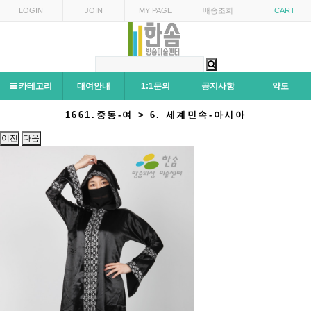
LOGIN
JOIN
MY PAGE
배송조회
CART
카테고리
대여안내
1:1문의
공지사항
약도
1661.중동-여 > 6. 세계민속-아시아
이전
다음