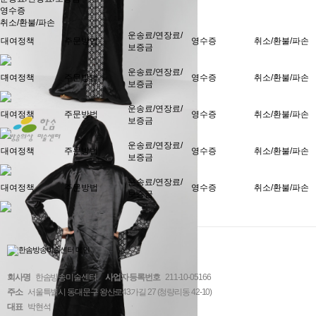
영수증
취소/환불/파손
운송료/연장료/
대여정책
주문방법
영수증
취소/환불/파손
보증금
운송료/연장료/
대여정책
주문방법
영수증
취소/환불/파손
보증금
운송료/연장료/
대여정책
주문방법
영수증
취소/환불/파손
보증금
운송료/연장료/
대여정책
주문방법
영수증
취소/환불/파손
보증금
운송료/연장료/
대여정책
주문방법
영수증
취소/환불/파손
보증금
회사명
한솜방송미술센터
사업자 등록번호
211-10-05166
주소
서울특별시 동대문구 왕산로43가길 27 (청량리동 42-10)
대표
박현석