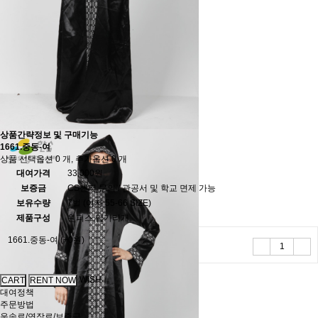
상품간략정보 및 구매기능
1661.중동-여
상품 선택옵션 0 개, 추가옵션 0 개
대여가격
33,000원
보증금
CS센터 문의 / 관공서 및 학교 면제 가능
보유수량
7벌 (여자 55-66 SIZE)
제품구성
원피스,입가리개
1661.중동-여
(+0원)
WISH
대여정책
주문방법
운송료/연장료/보증금