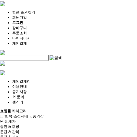
한솜 즐겨찾기
회원가입
로그인
장바구니
주문조회
마이페이지
개인결제
개인결제창
이용안내
공지사항
1:1문의
갤러리
쇼핑몰 카테고리
1. (한복)조선시대 궁중의상
왕 & 세자
중전 & 후궁
문관 & 관복