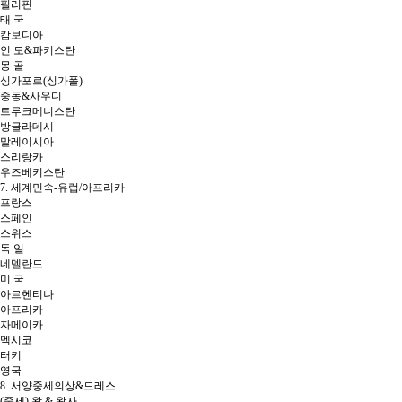
필리핀
태 국
캄보디아
인 도&파키스탄
몽 골
싱가포르(싱가폴)
중동&사우디
트루크메니스탄
방글라데시
말레이시아
스리랑카
우즈베키스탄
7. 세계민속-유럽/아프리카
프랑스
스페인
스위스
독 일
네델란드
미 국
아르헨티나
아프리카
자메이카
멕시코
터키
영국
8. 서양중세의상&드레스
(중세) 왕 & 왕자