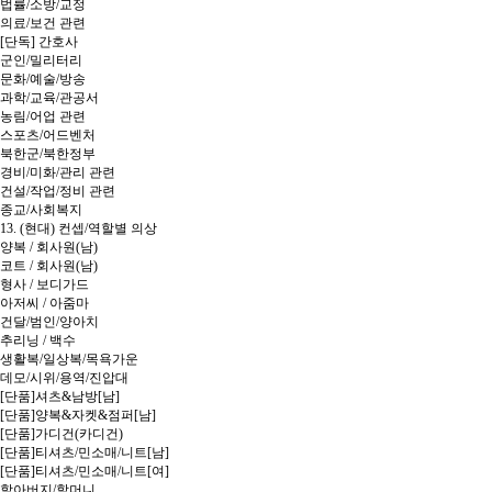
법률/소방/교정
의료/보건 관련
[단독] 간호사
군인/밀리터리
문화/예술/방송
과학/교육/관공서
농림/어업 관련
스포츠/어드벤처
북한군/북한정부
경비/미화/관리 관련
건설/작업/정비 관련
종교/사회복지
13. (현대) 컨셉/역할별 의상
양복 / 회사원(남)
코트 / 회사원(남)
형사 / 보디가드
아저씨 / 아줌마
건달/범인/양아치
추리닝 / 백수
생활복/일상복/목욕가운
데모/시위/용역/진압대
[단품]셔츠&남방[남]
[단품]양복&자켓&점퍼[남]
[단품]가디건(카디건)
[단품]티셔츠/민소매/니트[남]
[단품]티셔츠/민소매/니트[여]
할아버지/할머니