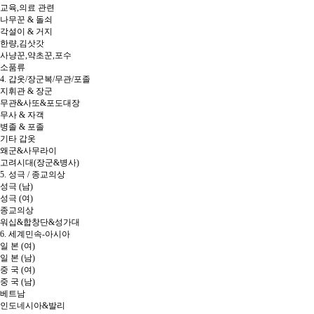
교육,의료 관련
나무꾼 & 돌쇠
각설이 & 거지
한량,김삿갓
사냥꾼,약초꾼,포수
소품류
4. 갑옷/장군복/무관/포졸
지휘관 & 장군
무관&사또&포도대장
무사 & 자객
병졸 & 포졸
기타 갑옷
왜군&사무라이
고려시대(장군&병사)
5. 성극 / 종교의상
성극 (남)
성극 (여)
종교의상
워십&합창단&성가대
6. 세계민속-아시아
일 본 (여)
일 본 (남)
중 국 (여)
중 국 (남)
베트남
인도네시아&발리