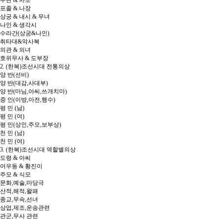
무관 & 사또
포졸 & 나장
상궁 & 내시 & 무녀
나인 & 생각시
수라간(상궁&나인)
취타대&악사복
의관 & 의녀
호위무사 & 도부장
2. (한복)조선시대 전통의상
양 반(선비)
양 반(대감,사대부)
양 반(마님,아씨,쓰개치마)
중 인(이방,아전,행수)
평 민 (남)
평 민 (여)
평 민(상인,주모,보부상)
천 민 (남)
천 민 (여)
3. (한복)조선시대 역할별의상
도령 & 아씨
어우동 & 황진이
주모 & 식모
문화,예술,마당극
산적,해적,왈패
종교,무속,선녀
상업,제조,운송관련
관군,무사 관련