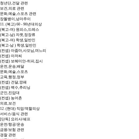
청년단,건달 관련
보건,의료 관련
문화,예술,스포츠 관련
장똘뱅이,넝마주이
11. (복고) 60 - 90년대의상
(복고-여) 원피스,드레스
(복고-남) 자켓,정장류
(복고-여) 학생,일반인
(복고-남 ) 학생,일반인
(컨셉) 아줌마,사모님,며느리
(컨셉) 아저씨
(컨셉) 보헤미안-히피,집시
운전,운송,배달
문화,예술,스포츠
교육,행정,정부
(컨셉) 건달,깡패
(컨셉) 백수,추리닝
군인,진압대
(컨셉) 농어촌
의료,보건
12. (현대) 직업/역할의상
서비스/음식 관련
[단독] 요리사/쉐프
운전/항공/운송
금융/보험 관련
경찰 관련