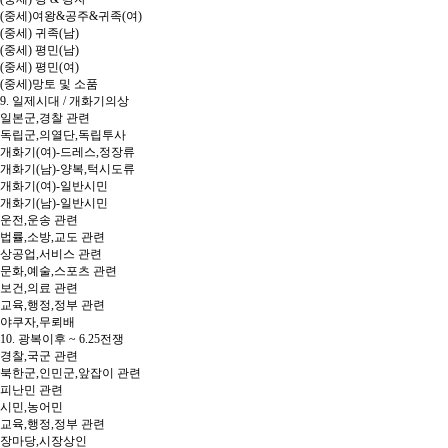
(중세)여왕&공주&귀족(여)
(중세) 귀족(남)
(중세) 평민(남)
(중세) 평민(여)
(중세)망토 및 소품
9. 일제시대 / 개화기의상
일본군,경찰 관련
독립군,의열단,독립투사
개화기(여)-드레스,정장류
개화기(남)-양복,턱시도류
개화기(여)-일반시민
개화기(남)-일반시민
운전,운송 관련
법률,소방,교도 관련
상공업,서비스 관련
문화,예술,스포츠 관련
보건,의료 관련
교육,행정,정부 관련
야쿠자,무뢰배
10. 광복이후 ~ 6.25전쟁
경찰,국군 관련
북한군,인민군,앞잡이 관련
피난민 관련
시민,농어민
교육,행정,정부 관련
장마당,시장상인