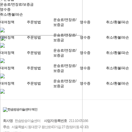
운송료/연장료/보증금
영수증
취소/환불/파손
운송료/연장료/
대여정책
주문방법
영수증
취소/환불/파손
보증금
운송료/연장료/
대여정책
주문방법
영수증
취소/환불/파손
보증금
운송료/연장료/
대여정책
주문방법
영수증
취소/환불/파손
보증금
운송료/연장료/
대여정책
주문방법
영수증
취소/환불/파손
보증금
운송료/연장료/
대여정책
주문방법
영수증
취소/환불/파손
보증금
회사명
한솜방송미술센터
사업자 등록번호
211-10-05166
주소
서울특별시 동대문구 왕산로43가길 27 (청량리동 42-10)