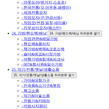
- 아웃도어(벙거지,스포츠)
- 한국전통(갓,어우동,패랭이)
- 세계전통모자
- 직업모자(군/관공서등)
- 작업모(썬캡,밀짚,새마을)
- 카우보이모자(웨스턴)
24. 가방/핸드백/배낭
24. 가방/핸드백/배낭 하위분류 열기
- 직업관련&배달가방
- 핸드백&클러치
- 책가방&백팩&크로스백
- 숄더&에코&시장가방
- 여행가방&힙색&피크닉
- 007&회사원&일수가방
25. 악기/전통/옛날/생활소품
25. 악기/전통/옛날/생활소품 하위분류 열기
- 가마&대형가구
- 민속품&소가구&봇짐
- 복고소품
- 악기&미술소품
- 전화기&카메라
- 마법사지팡이