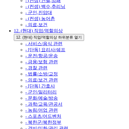
- (컨셉) 건달,깡패
- (컨셉) 백수,추리닝
- 군인,진압대
- (컨셉) 농어촌
- 의료,보건
12. (현대) 직업/역할의상
12. (현대) 직업/역할의상 하위분류 열기
- 서비스/음식 관련
- [단독] 요리사/쉐프
- 운전/항공/운송
- 금융/보험 관련
- 경찰 관련
- 법률/소방/교정
- 의료/보건 관련
- [단독] 간호사
- 군인/밀리터리
- 문화/예술/방송
- 과학/교육/관공서
- 농림/어업 관련
- 스포츠/어드벤처
- 북한군/북한정부
- 경비/미화/관리 관련