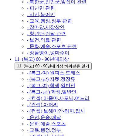
- 북한군,인민군,앞잡이 관련
- 피난민 관련
- 시민,농어민
- 교육,행정,정부 관련
- 장마당,시장상인
- 청년단,건달 관련
- 보건,의료 관련
- 문화,예술,스포츠 관련
- 장똘뱅이,넝마주이
11. (복고) 60 - 90년대의상
11. (복고) 60 - 90년대의상 하위분류 열기
- (복고-여) 원피스,드레스
- (복고-남) 자켓,정장류
- (복고-여) 학생,일반인
- (복고-남 ) 학생,일반인
- (컨셉) 아줌마,사모님,며느리
- (컨셉) 아저씨
- (컨셉) 보헤미안-히피,집시
- 운전,운송,배달
- 문화,예술,스포츠
- 교육,행정,정부