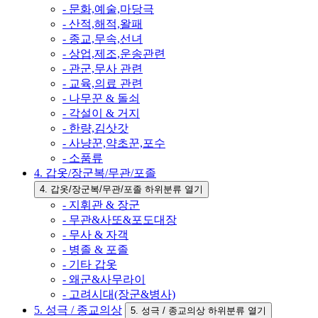
- 문화,예술,마당극
- 산적,해적,왈패
- 종교,무속,선녀
- 상업,제조,운송관련
- 관군,무사 관련
- 교육,의료 관련
- 나무꾼 & 돌쇠
- 각설이 & 거지
- 한량,김삿갓
- 사냥꾼,약초꾼,포수
- 소품류
4. 갑옷/장군복/무관/포졸
4. 갑옷/장군복/무관/포졸 하위분류 열기
- 지휘관 & 장군
- 무관&사또&포도대장
- 무사 & 자객
- 병졸 & 포졸
- 기타 갑옷
- 왜군&사무라이
- 고려시대(장군&병사)
5. 성극 / 종교의상
5. 성극 / 종교의상 하위분류 열기