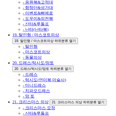
- 응원복&고적대
- 합창단&성가대
- 이벤트&삐에로
- 도우미&의전복
- 산타&루돌프
- 난타(난타복)
19. 탈인형 / 마스코트의상
19. 탈인형 / 마스코트의상 하위분류 열기
- 탈인형
- 마스코트의상
- 동물의상
20. 드레스/턱시도/망토
20. 드레스/턱시도/망토 하위분류 열기
- 드레스
- 턱시도(연미복,마술사)
- 미니드레스
- 치파오드레스
- 망 토
21. 크리스마스 의상
21. 크리스마스 의상 하위분류 열기
- 크리스마스 요정
- 산타&루돌프