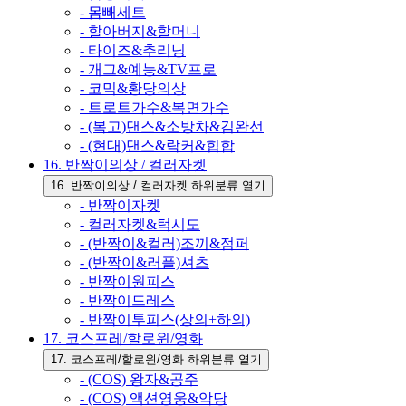
- 몸빼세트
- 할아버지&할머니
- 타이즈&추리닝
- 개그&예능&TV프로
- 코믹&황당의상
- 트로트가수&복면가수
- (복고)댄스&소방차&김완선
- (현대)댄스&락커&힙합
16. 반짝이의상 / 컬러자켓
16. 반짝이의상 / 컬러자켓 하위분류 열기
- 반짝이자켓
- 컬러자켓&턱시도
- (반짝이&컬러)조끼&점퍼
- (반짝이&러플)셔츠
- 반짝이원피스
- 반짝이드레스
- 반짝이투피스(상의+하의)
17. 코스프레/할로윈/영화
17. 코스프레/할로윈/영화 하위분류 열기
- (COS) 왕자&공주
- (COS) 액션영웅&악당