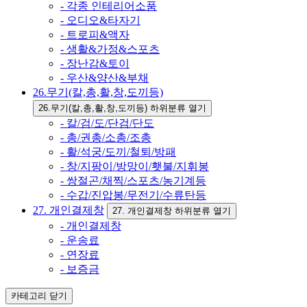
- 각종 인테리어소품
- 오디오&타자기
- 트로피&액자
- 생활&가정&스포츠
- 장난감&토이
- 우산&양산&부채
26.무기(칼,총,활,창,도끼등)
26.무기(칼,총,활,창,도끼등) 하위분류 열기
- 칼/검/도/단검/단도
- 총/권총/소총/조총
- 활/석궁/도끼/철퇴/방패
- 창/지팡이/방망이/횃불/지휘봉
- 쌍절곤/채찍/스포츠/농기계등
- 수갑/진압봉/무전기/수류탄등
27. 개인결제창
27. 개인결제창 하위분류 열기
- 개인결제창
- 운송료
- 연장료
- 보증금
카테고리
닫기