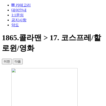
카테고리
대여안내
1:1문의
공지사항
약도
1865.콜라맨 > 17. 코스프레/할
로윈/영화
이전
다음