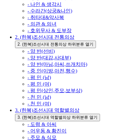
- 나인 & 생각시
- 수라간(상궁&나인)
- 취타대&악사복
- 의관 & 의녀
- 호위무사 & 도부장
2. (한복)조선시대 전통의상
2. (한복)조선시대 전통의상 하위분류 열기
- 양 반(선비)
- 양 반(대감,사대부)
- 양 반(마님,아씨,쓰개치마)
- 중 인(이방,아전,행수)
- 평 민 (남)
- 평 민 (여)
- 평 민(상인,주모,보부상)
- 천 민 (남)
- 천 민 (여)
3. (한복)조선시대 역할별의상
3. (한복)조선시대 역할별의상 하위분류 열기
- 도령 & 아씨
- 어우동 & 황진이
- 주모 & 식모