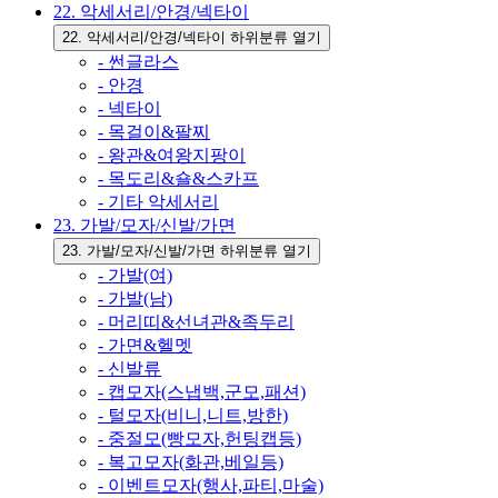
22. 악세서리/안경/넥타이
22. 악세서리/안경/넥타이 하위분류 열기
- 썬글라스
- 안경
- 넥타이
- 목걸이&팔찌
- 왕관&여왕지팡이
- 목도리&숄&스카프
- 기타 악세서리
23. 가발/모자/신발/가면
23. 가발/모자/신발/가면 하위분류 열기
- 가발(여)
- 가발(남)
- 머리띠&선녀관&족두리
- 가면&헬멧
- 신발류
- 캡모자(스냅백,군모,패션)
- 털모자(비니,니트,방한)
- 중절모(빵모자,헌팅캡등)
- 복고모자(화관,베일등)
- 이벤트모자(행사,파티,마술)