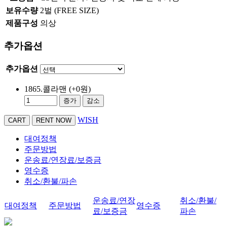
보유수량
2벌 (FREE SIZE)
제품구성
의상
추가옵션
추가옵션
1865.콜라맨
(+0원)
증가
감소
WISH
대여정책
주문방법
운송료/연장료/보증금
영수증
취소/환불/파손
운송료/연장
취소/환불/
대여정책
주문방법
영수증
료/보증금
파손