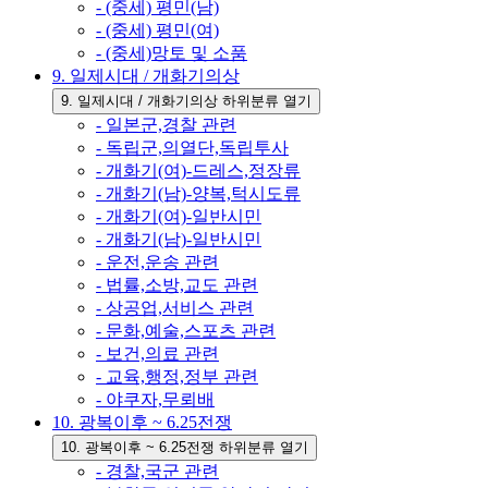
- (중세) 평민(남)
- (중세) 평민(여)
- (중세)망토 및 소품
9. 일제시대 / 개화기의상
9. 일제시대 / 개화기의상 하위분류 열기
- 일본군,경찰 관련
- 독립군,의열단,독립투사
- 개화기(여)-드레스,정장류
- 개화기(남)-양복,턱시도류
- 개화기(여)-일반시민
- 개화기(남)-일반시민
- 운전,운송 관련
- 법률,소방,교도 관련
- 상공업,서비스 관련
- 문화,예술,스포츠 관련
- 보건,의료 관련
- 교육,행정,정부 관련
- 야쿠자,무뢰배
10. 광복이후 ~ 6.25전쟁
10. 광복이후 ~ 6.25전쟁 하위분류 열기
- 경찰,국군 관련