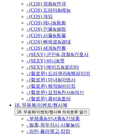
- (COS) 영화&연극
- (COS) 드라마&예능
- (COS) 게임
- (COS) 애니&동화
- (COS) 인물&셀럽
- (COS) 사물&동물
- (COS) 삐에로&광대
- (COS) 세계&전통
- (SEXY) 군인&,경찰&간호사
- (SEXY) 바니&캣
- (SEXY) 메이드&로리타
- (할로윈) 드라큐라&뱀파이어
- (할로윈) 마녀&마법사
- (할로윈) 해적&바이킹
- (할로윈) 요정&천사&여신
- (할로윈) 좀비&호러
18. 무용복/이벤트/행사복
18. 무용복/이벤트/행사복 하위분류 열기
- 부채춤&선녀춤&기생춤
- 탈춤,꼭두각시,사물놀이
- 라틴,플라멩고,캉캉