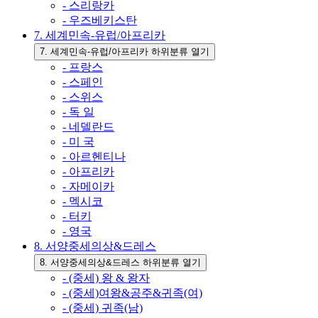
- 스리랑카
- 우즈베키스탄
7. 세계민속-유럽/아프리카
7. 세계민속-유럽/아프리카 하위분류 열기
- 프랑스
- 스페인
- 스위스
- 독 일
- 네델란드
- 미 국
- 아르헨티나
- 아프리카
- 자메이카
- 멕시코
- 터키
- 영국
8. 서양중세의상&드레스
8. 서양중세의상&드레스 하위분류 열기
- (중세) 왕 & 왕자
- (중세)여왕&공주&귀족(여)
- (중세) 귀족(남)