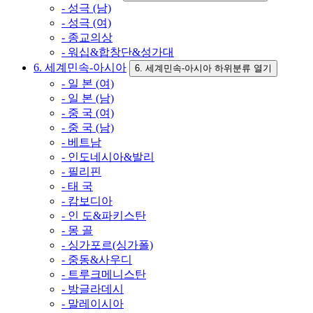
- 성극 (남)
- 성극 (여)
- 종교의상
- 워십&합창단&성가대
6. 세계민속-아시아
6. 세계민속-아시아 하위분류 열기
- 일 본 (여)
- 일 본 (남)
- 중 국 (여)
- 중 국 (남)
- 베트남
- 인도네시아&발리
- 필리핀
- 태 국
- 캄보디아
- 인 도&파키스탄
- 몽 골
- 싱가포르(싱가폴)
- 중동&사우디
- 트루크메니스탄
- 방글라데시
- 말레이시아