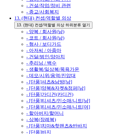
- 건설/작업/정비 관련
- 종교/사회복지
13. (현대) 컨셉/역할별 의상
13. (현대) 컨셉/역할별 의상 하위분류 열기
- 양복 / 회사원(남)
- 코트 / 회사원(남)
- 형사 / 보디가드
- 아저씨 / 아줌마
- 건달/범인/양아치
- 추리닝 / 백수
- 생활복/일상복/목욕가운
- 데모/시위/용역/진압대
- [단품]셔츠&남방[남]
- [단품]양복&자켓&점퍼[남]
- [단품]가디건(카디건)
- [단품]티셔츠/민소매/니트[남]
- [단품]티셔츠/민소매/니트[여]
- 할아버지/할머니
- 상복(장례복)
- [단품]치마&핫팬츠&반바지
- [단품]바지