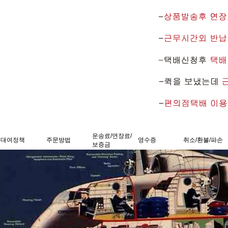
운송료/연장료/
대여정책
주문방법
영수증
취소/환불/파손
보증금