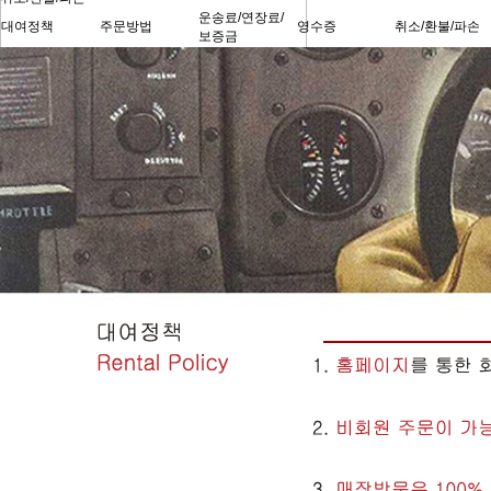
운송료/연장료/
대여정책
주문방법
영수증
취소/환불/파손
보증금