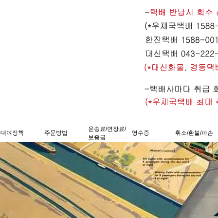
운송료/연장료/
대여정책
주문방법
영수증
취소/환불/파손
보증금