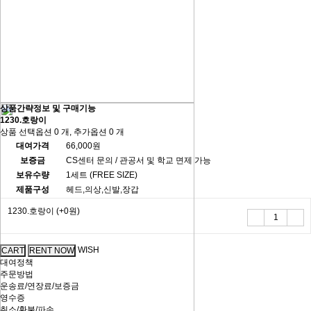
상품간략정보 및 구매기능
1230.호랑이
상품 선택옵션 0 개, 추가옵션 0 개
대여가격
66,000원
보증금
CS센터 문의 / 관공서 및 학교 면제 가능
보유수량
1세트 (FREE SIZE)
제품구성
헤드,의상,신발,장갑
1230.호랑이
(+0원)
WISH
대여정책
주문방법
운송료/연장료/보증금
영수증
취소/환불/파손