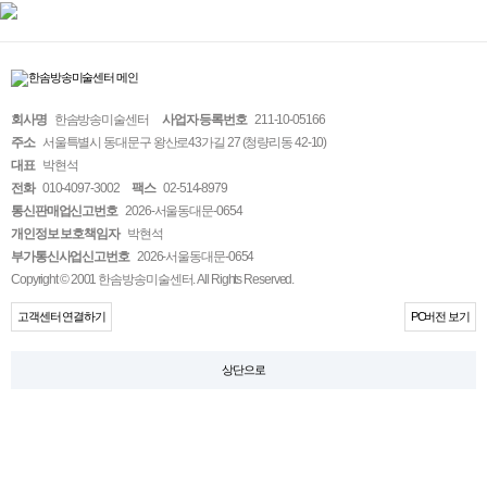
회사명
한솜방송미술센터
사업자 등록번호
211-10-05166
주소
서울특별시 동대문구 왕산로43가길 27 (청량리동 42-10)
대표
박현석
전화
010-4097-3002
팩스
02-514-8979
통신판매업신고번호
2026-서울동대문-0654
개인정보 보호책임자
박현석
부가통신사업신고번호
2026-서울동대문-0654
Copyright © 2001 한솜방송미술센터. All Rights Reserved.
고객센터 연결하기
PC버전 보기
상단으로