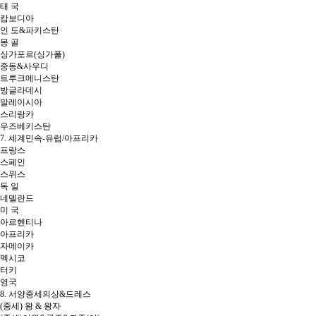
태 국
캄보디아
인 도&파키스탄
몽 골
싱가포르(싱가폴)
중동&사우디
트루크메니스탄
방글라데시
말레이시아
스리랑카
우즈베키스탄
7. 세계민속-유럽/아프리카
프랑스
스페인
스위스
독 일
네델란드
미 국
아르헨티나
아프리카
자메이카
멕시코
터키
영국
8. 서양중세의상&드레스
(중세) 왕 & 왕자