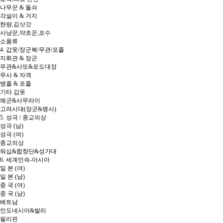
나무꾼 & 돌쇠
각설이 & 거지
한량,김삿갓
사냥꾼,약초꾼,포수
소품류
4. 갑옷/장군복/무관/포졸
지휘관 & 장군
무관&사또&포도대장
무사 & 자객
병졸 & 포졸
기타 갑옷
왜군&사무라이
고려시대(장군&병사)
5. 성극 / 종교의상
성극 (남)
성극 (여)
종교의상
워십&합창단&성가대
6. 세계민속-아시아
일 본 (여)
일 본 (남)
중 국 (여)
중 국 (남)
베트남
인도네시아&발리
필리핀