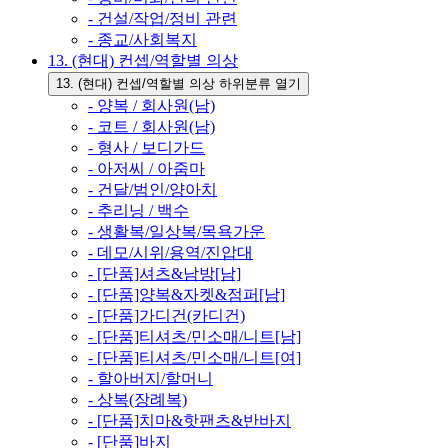
- 건설/작업/정비 관련
- 종교/사회복지
13. (현대) 컨셉/역할별 의상
13. (현대) 컨셉/역할별 의상 하위분류 열기
- 양복 / 회사원(남)
- 코트 / 회사원(남)
- 형사 / 보디가드
- 아저씨 / 아줌마
- 건달/범인/양아치
- 추리닝 / 백수
- 생활복/일상복/목욕가운
- 데모/시위/용역/진압대
- [단품]셔츠&남방[남]
- [단품]양복&자켓&점퍼[남]
- [단품]가디건(카디건)
- [단품]티셔츠/민소매/니트[남]
- [단품]티셔츠/민소매/니트[여]
- 할아버지/할머니
- 상복(장례복)
- [단품]치마&핫팬츠&반바지
- [단품]바지