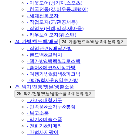
- 아웃도어(벙거지,스포츠)
- 한국전통(갓,어우동,패랭이)
- 세계전통모자
- 직업모자(군/관공서등)
- 작업모(썬캡,밀짚,새마을)
- 카우보이모자(웨스턴)
24. 가방/핸드백/배낭
24. 가방/핸드백/배낭 하위분류 열기
- 직업관련&배달가방
- 핸드백&클러치
- 책가방&백팩&크로스백
- 숄더&에코&시장가방
- 여행가방&힙색&피크닉
- 007&회사원&일수가방
25. 악기/전통/옛날/생활소품
25. 악기/전통/옛날/생활소품 하위분류 열기
- 가마&대형가구
- 민속품&소가구&봇짐
- 복고소품
- 악기&미술소품
- 전화기&카메라
- 마법사지팡이