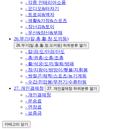
- 각종 인테리어소품
- 오디오&타자기
- 트로피&액자
- 생활&가정&스포츠
- 장난감&토이
- 우산&양산&부채
26.무기(칼,총,활,창,도끼등)
26.무기(칼,총,활,창,도끼등) 하위분류 열기
- 칼/검/도/단검/단도
- 총/권총/소총/조총
- 활/석궁/도끼/철퇴/방패
- 창/지팡이/방망이/횃불/지휘봉
- 쌍절곤/채찍/스포츠/농기계등
- 수갑/진압봉/무전기/수류탄등
27. 개인결제창
27. 개인결제창 하위분류 열기
- 개인결제창
- 운송료
- 연장료
- 보증금
카테고리
닫기