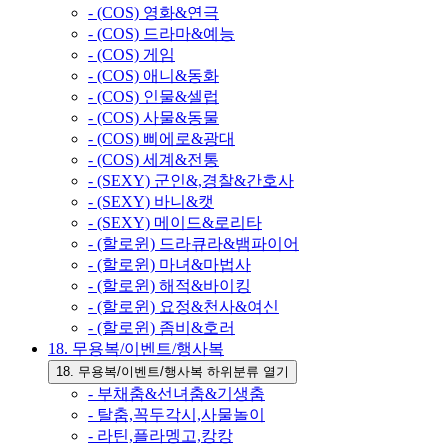
- (COS) 영화&연극
- (COS) 드라마&예능
- (COS) 게임
- (COS) 애니&동화
- (COS) 인물&셀럽
- (COS) 사물&동물
- (COS) 삐에로&광대
- (COS) 세계&전통
- (SEXY) 군인&,경찰&간호사
- (SEXY) 바니&캣
- (SEXY) 메이드&로리타
- (할로윈) 드라큐라&뱀파이어
- (할로윈) 마녀&마법사
- (할로윈) 해적&바이킹
- (할로윈) 요정&천사&여신
- (할로윈) 좀비&호러
18. 무용복/이벤트/행사복
18. 무용복/이벤트/행사복 하위분류 열기
- 부채춤&선녀춤&기생춤
- 탈춤,꼭두각시,사물놀이
- 라틴,플라멩고,캉캉