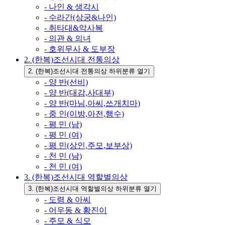
- 나인 & 생각시
- 수라간(상궁&나인)
- 취타대&악사복
- 의관 & 의녀
- 호위무사 & 도부장
2. (한복)조선시대 전통의상
2. (한복)조선시대 전통의상 하위분류 열기
- 양 반(선비)
- 양 반(대감,사대부)
- 양 반(마님,아씨,쓰개치마)
- 중 인(이방,아전,행수)
- 평 민 (남)
- 평 민 (여)
- 평 민(상인,주모,보부상)
- 천 민 (남)
- 천 민 (여)
3. (한복)조선시대 역할별의상
3. (한복)조선시대 역할별의상 하위분류 열기
- 도령 & 아씨
- 어우동 & 황진이
- 주모 & 식모