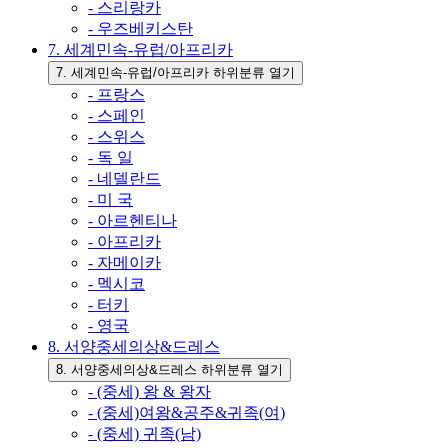
- 스리랑카
- 우즈베키스탄
7. 세계민속-유럽/아프리카
7. 세계민속-유럽/아프리카 하위분류 열기
- 프랑스
- 스페인
- 스위스
- 독 일
- 네델란드
- 미 국
- 아르헨티나
- 아프리카
- 자메이카
- 멕시코
- 터키
- 영국
8. 서양중세의상&드레스
8. 서양중세의상&드레스 하위분류 열기
- (중세) 왕 & 왕자
- (중세)여왕&공주&귀족(여)
- (중세) 귀족(남)