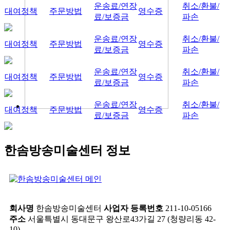
운송료/연장
취소/환불/
대여정책
주문방법
영수증
료/보증금
파손
운송료/연장
취소/환불/
대여정책
주문방법
영수증
료/보증금
파손
운송료/연장
취소/환불/
대여정책
주문방법
영수증
료/보증금
파손
운송료/연장
취소/환불/
대여정책
주문방법
영수증
료/보증금
파손
한솜방송미술센터 정보
회사명
한솜방송미술센터
사업자 등록번호
211-10-05166
주소
서울특별시 동대문구 왕산로43가길 27 (청량리동 42-
10)