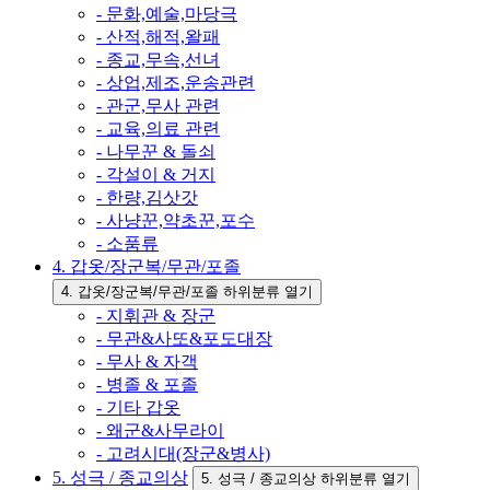
- 문화,예술,마당극
- 산적,해적,왈패
- 종교,무속,선녀
- 상업,제조,운송관련
- 관군,무사 관련
- 교육,의료 관련
- 나무꾼 & 돌쇠
- 각설이 & 거지
- 한량,김삿갓
- 사냥꾼,약초꾼,포수
- 소품류
4. 갑옷/장군복/무관/포졸
4. 갑옷/장군복/무관/포졸 하위분류 열기
- 지휘관 & 장군
- 무관&사또&포도대장
- 무사 & 자객
- 병졸 & 포졸
- 기타 갑옷
- 왜군&사무라이
- 고려시대(장군&병사)
5. 성극 / 종교의상
5. 성극 / 종교의상 하위분류 열기