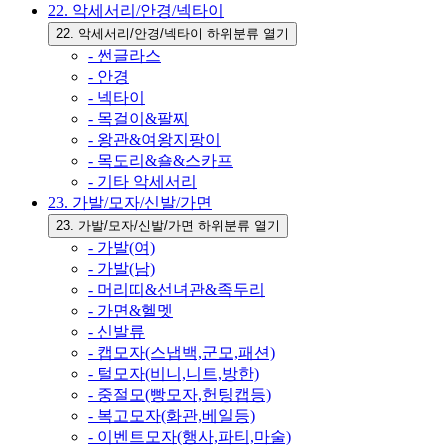
22. 악세서리/안경/넥타이
22. 악세서리/안경/넥타이 하위분류 열기
- 썬글라스
- 안경
- 넥타이
- 목걸이&팔찌
- 왕관&여왕지팡이
- 목도리&숄&스카프
- 기타 악세서리
23. 가발/모자/신발/가면
23. 가발/모자/신발/가면 하위분류 열기
- 가발(여)
- 가발(남)
- 머리띠&선녀관&족두리
- 가면&헬멧
- 신발류
- 캡모자(스냅백,군모,패션)
- 털모자(비니,니트,방한)
- 중절모(빵모자,헌팅캡등)
- 복고모자(화관,베일등)
- 이벤트모자(행사,파티,마술)