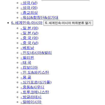
- 성극 (남)
- 성극 (여)
- 종교의상
- 워십&합창단&성가대
6. 세계민속-아시아
6. 세계민속-아시아 하위분류 열기
- 일 본 (여)
- 일 본 (남)
- 중 국 (여)
- 중 국 (남)
- 베트남
- 인도네시아&발리
- 필리핀
- 태 국
- 캄보디아
- 인 도&파키스탄
- 몽 골
- 싱가포르(싱가폴)
- 중동&사우디
- 트루크메니스탄
- 방글라데시
- 말레이시아