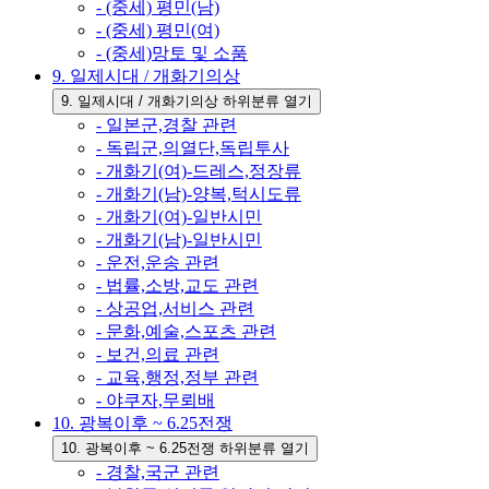
- (중세) 평민(남)
- (중세) 평민(여)
- (중세)망토 및 소품
9. 일제시대 / 개화기의상
9. 일제시대 / 개화기의상 하위분류 열기
- 일본군,경찰 관련
- 독립군,의열단,독립투사
- 개화기(여)-드레스,정장류
- 개화기(남)-양복,턱시도류
- 개화기(여)-일반시민
- 개화기(남)-일반시민
- 운전,운송 관련
- 법률,소방,교도 관련
- 상공업,서비스 관련
- 문화,예술,스포츠 관련
- 보건,의료 관련
- 교육,행정,정부 관련
- 야쿠자,무뢰배
10. 광복이후 ~ 6.25전쟁
10. 광복이후 ~ 6.25전쟁 하위분류 열기
- 경찰,국군 관련