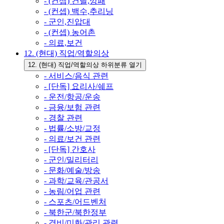
- (컨셉) 건달,깡패
- (컨셉) 백수,추리닝
- 군인,진압대
- (컨셉) 농어촌
- 의료,보건
12. (현대) 직업/역할의상
12. (현대) 직업/역할의상 하위분류 열기
- 서비스/음식 관련
- [단독] 요리사/쉐프
- 운전/항공/운송
- 금융/보험 관련
- 경찰 관련
- 법률/소방/교정
- 의료/보건 관련
- [단독] 간호사
- 군인/밀리터리
- 문화/예술/방송
- 과학/교육/관공서
- 농림/어업 관련
- 스포츠/어드벤처
- 북한군/북한정부
- 경비/미화/관리 관련