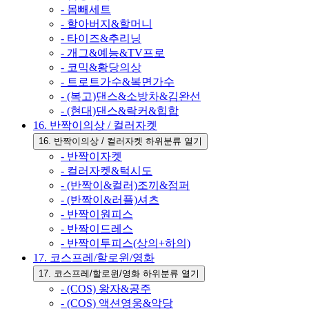
- 몸빼세트
- 할아버지&할머니
- 타이즈&추리닝
- 개그&예능&TV프로
- 코믹&황당의상
- 트로트가수&복면가수
- (복고)댄스&소방차&김완선
- (현대)댄스&락커&힙합
16. 반짝이의상 / 컬러자켓
16. 반짝이의상 / 컬러자켓 하위분류 열기
- 반짝이자켓
- 컬러자켓&턱시도
- (반짝이&컬러)조끼&점퍼
- (반짝이&러플)셔츠
- 반짝이원피스
- 반짝이드레스
- 반짝이투피스(상의+하의)
17. 코스프레/할로윈/영화
17. 코스프레/할로윈/영화 하위분류 열기
- (COS) 왕자&공주
- (COS) 액션영웅&악당