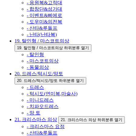
- 응원복&고적대
- 합창단&성가대
- 이벤트&삐에로
- 도우미&의전복
- 산타&루돌프
- 난타(난타복)
19. 탈인형 / 마스코트의상
19. 탈인형 / 마스코트의상 하위분류 열기
- 탈인형
- 마스코트의상
- 동물의상
20. 드레스/턱시도/망토
20. 드레스/턱시도/망토 하위분류 열기
- 드레스
- 턱시도(연미복,마술사)
- 미니드레스
- 치파오드레스
- 망 토
21. 크리스마스 의상
21. 크리스마스 의상 하위분류 열기
- 크리스마스 요정
- 산타&루돌프