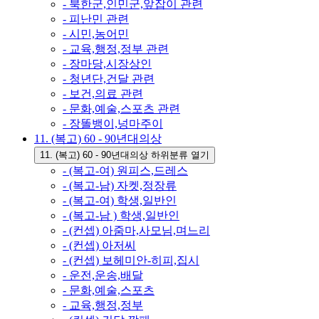
- 북한군,인민군,앞잡이 관련
- 피난민 관련
- 시민,농어민
- 교육,행정,정부 관련
- 장마당,시장상인
- 청년단,건달 관련
- 보건,의료 관련
- 문화,예술,스포츠 관련
- 장똘뱅이,넝마주이
11. (복고) 60 - 90년대의상
11. (복고) 60 - 90년대의상 하위분류 열기
- (복고-여) 원피스,드레스
- (복고-남) 자켓,정장류
- (복고-여) 학생,일반인
- (복고-남 ) 학생,일반인
- (컨셉) 아줌마,사모님,며느리
- (컨셉) 아저씨
- (컨셉) 보헤미안-히피,집시
- 운전,운송,배달
- 문화,예술,스포츠
- 교육,행정,정부