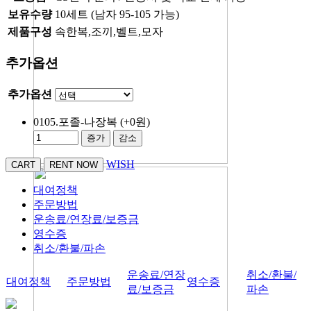
보유수량
10세트 (남자 95-105 가능)
제품구성
속한복,조끼,벨트,모자
추가옵션
추가옵션
0105.포졸-나장복
(+0원)
증가
감소
WISH
대여정책
주문방법
운송료/연장료/보증금
영수증
취소/환불/파손
운송료/연장
취소/환불/
대여정책
주문방법
영수증
료/보증금
파손