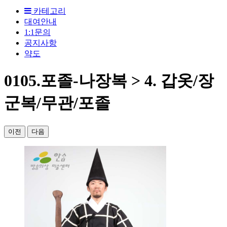
카테고리
대여안내
1:1문의
공지사항
약도
0105.포졸-나장복 > 4. 갑옷/장
군복/무관/포졸
이전
다음