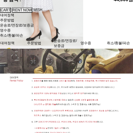
WISH
대여정책
주문방법
운송료/연장료/보증금
영수증
취소/환불/파손
운송료/연장료/
대여정책
주문방법
영수증
취소/환불/파손
보증금