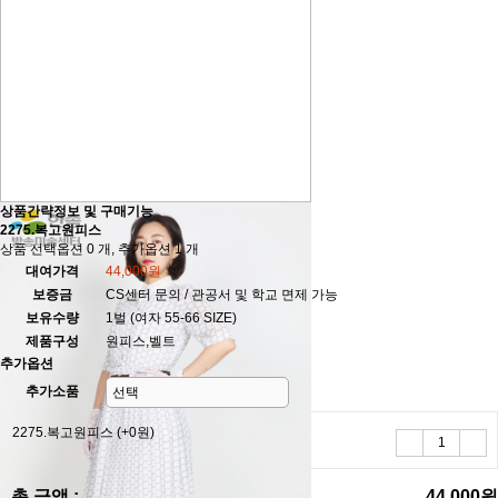
상품간략정보 및 구매기능
2275.복고원피스
상품 선택옵션 0 개, 추가옵션 1 개
대여가격
44,000원
보증금
CS센터 문의 / 관공서 및 학교 면제 가능
보유수량
1벌 (여자 55-66 SIZE)
제품구성
원피스,벨트
추가옵션
추가소품
2275.복고원피스
(+0원)
총 금액 :
44,000원