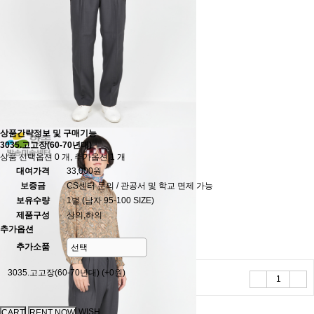
상품간략정보 및 구매기능
3035.고고장(60-70년대)
상품 선택옵션 0 개, 추가옵션 1 개
대여가격
33,000원
보증금
CS센터 문의 / 관공서 및 학교 면제 가능
보유수량
1벌 (남자 95-100 SIZE)
제품구성
상의,하의
추가옵션
추가소품
3035.고고장(60-70년대)
(+0원)
WISH