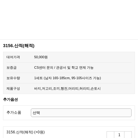
3156.산적(해적)
대여가격
50,000원
보증금
CS센터 문의 / 관공서 및 학교 면제 가능
보유수량
1세트 (남자 165-185cm, 95-105사이즈 가능)
제품구성
바지,저고리,조끼,행전,머리띠,허리띠,손토시
추가옵션
추가소품
3156.산적(해적)
(+0원)