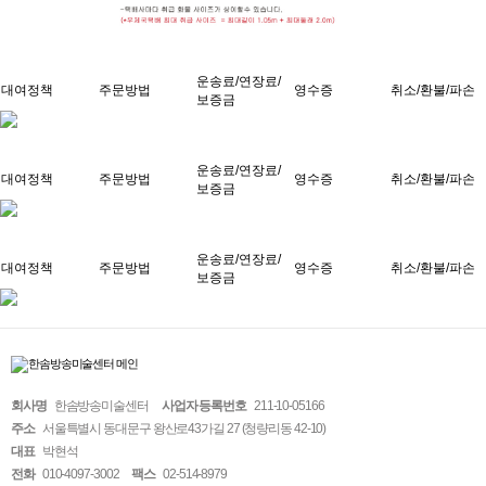
운송료/연장료/
대여정책
주문방법
영수증
취소/환불/파손
보증금
운송료/연장료/
대여정책
주문방법
영수증
취소/환불/파손
보증금
운송료/연장료/
대여정책
주문방법
영수증
취소/환불/파손
보증금
회사명
한솜방송미술센터
사업자 등록번호
211-10-05166
주소
서울특별시 동대문구 왕산로43가길 27 (청량리동 42-10)
대표
박현석
전화
010-4097-3002
팩스
02-514-8979