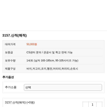
3157.산적(해적)
대여가격
50,000원
보증금
CS센터 문의 / 관공서 및 학교 면제 가능
보유수량
1세트 (남자 165-185cm, 95-105사이즈 가능)
제품구성
바지,저고리,조끼,행전,머리띠,허리띠,손토시
추가옵션
추가소품
3157.산적(해적)
(+0원)