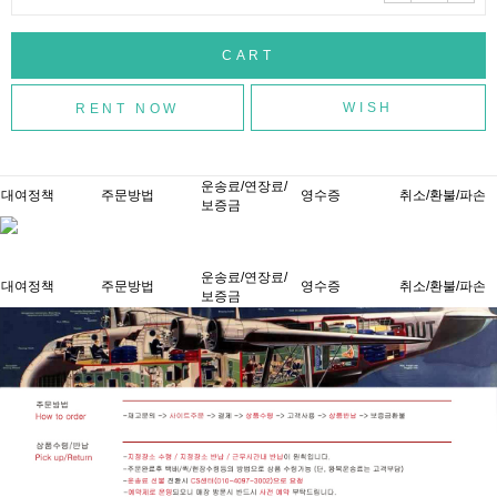
WISH
운송료/연장료/
대여정책
주문방법
영수증
취소/환불/파손
보증금
운송료/연장료/
대여정책
주문방법
영수증
취소/환불/파손
보증금