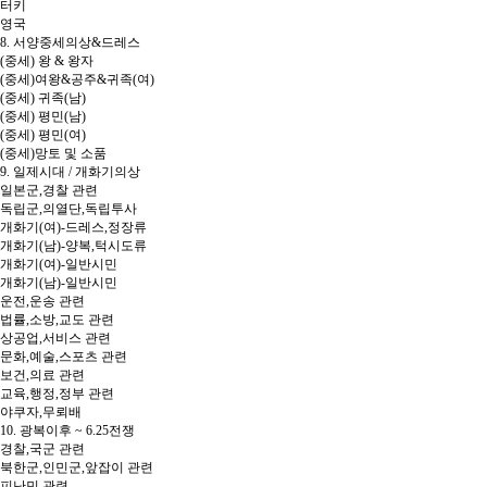
터키
영국
8. 서양중세의상&드레스
(중세) 왕 & 왕자
(중세)여왕&공주&귀족(여)
(중세) 귀족(남)
(중세) 평민(남)
(중세) 평민(여)
(중세)망토 및 소품
9. 일제시대 / 개화기의상
일본군,경찰 관련
독립군,의열단,독립투사
개화기(여)-드레스,정장류
개화기(남)-양복,턱시도류
개화기(여)-일반시민
개화기(남)-일반시민
운전,운송 관련
법률,소방,교도 관련
상공업,서비스 관련
문화,예술,스포츠 관련
보건,의료 관련
교육,행정,정부 관련
야쿠자,무뢰배
10. 광복이후 ~ 6.25전쟁
경찰,국군 관련
북한군,인민군,앞잡이 관련
피난민 관련