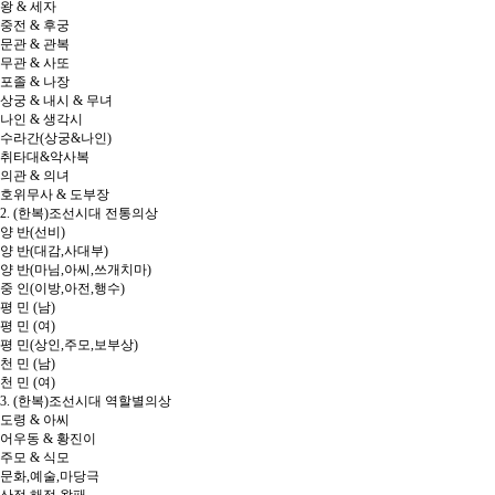
왕 & 세자
중전 & 후궁
문관 & 관복
무관 & 사또
포졸 & 나장
상궁 & 내시 & 무녀
나인 & 생각시
수라간(상궁&나인)
취타대&악사복
의관 & 의녀
호위무사 & 도부장
2. (한복)조선시대 전통의상
양 반(선비)
양 반(대감,사대부)
양 반(마님,아씨,쓰개치마)
중 인(이방,아전,행수)
평 민 (남)
평 민 (여)
평 민(상인,주모,보부상)
천 민 (남)
천 민 (여)
3. (한복)조선시대 역할별의상
도령 & 아씨
어우동 & 황진이
주모 & 식모
문화,예술,마당극
산적,해적,왈패