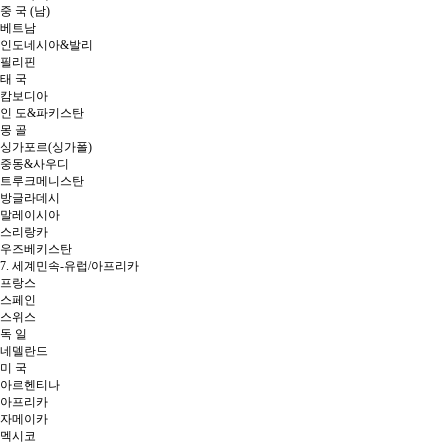
중 국 (남)
베트남
인도네시아&발리
필리핀
태 국
캄보디아
인 도&파키스탄
몽 골
싱가포르(싱가폴)
중동&사우디
트루크메니스탄
방글라데시
말레이시아
스리랑카
우즈베키스탄
7. 세계민속-유럽/아프리카
프랑스
스페인
스위스
독 일
네델란드
미 국
아르헨티나
아프리카
자메이카
멕시코