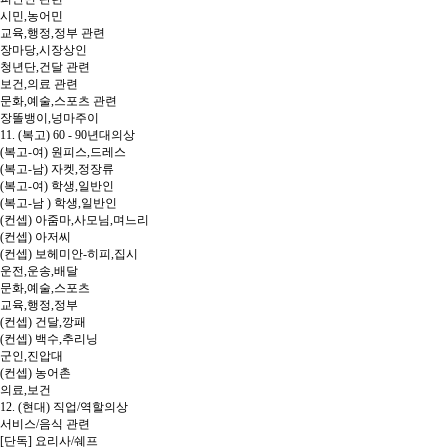
시민,농어민
교육,행정,정부 관련
장마당,시장상인
청년단,건달 관련
보건,의료 관련
문화,예술,스포츠 관련
장똘뱅이,넝마주이
11. (복고) 60 - 90년대의상
(복고-여) 원피스,드레스
(복고-남) 자켓,정장류
(복고-여) 학생,일반인
(복고-남 ) 학생,일반인
(컨셉) 아줌마,사모님,며느리
(컨셉) 아저씨
(컨셉) 보헤미안-히피,집시
운전,운송,배달
문화,예술,스포츠
교육,행정,정부
(컨셉) 건달,깡패
(컨셉) 백수,추리닝
군인,진압대
(컨셉) 농어촌
의료,보건
12. (현대) 직업/역할의상
서비스/음식 관련
[단독] 요리사/쉐프