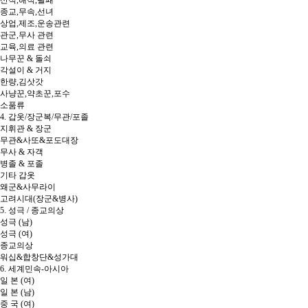
종교,무속,선녀
상업,제조,운송관련
관군,무사 관련
교육,의료 관련
나무꾼 & 돌쇠
각설이 & 거지
한량,김삿갓
사냥꾼,약초꾼,포수
소품류
4. 갑옷/장군복/무관/포졸
지휘관 & 장군
무관&사또&포도대장
무사 & 자객
병졸 & 포졸
기타 갑옷
왜군&사무라이
고려시대(장군&병사)
5. 성극 / 종교의상
성극 (남)
성극 (여)
종교의상
워십&합창단&성가대
6. 세계민속-아시아
일 본 (여)
일 본 (남)
중 국 (여)