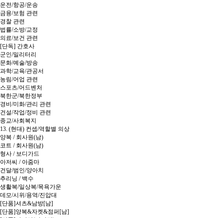
운전/항공/운송
금융/보험 관련
경찰 관련
법률/소방/교정
의료/보건 관련
[단독] 간호사
군인/밀리터리
문화/예술/방송
과학/교육/관공서
농림/어업 관련
스포츠/어드벤처
북한군/북한정부
경비/미화/관리 관련
건설/작업/정비 관련
종교/사회복지
13. (현대) 컨셉/역할별 의상
양복 / 회사원(남)
코트 / 회사원(남)
형사 / 보디가드
아저씨 / 아줌마
건달/범인/양아치
추리닝 / 백수
생활복/일상복/목욕가운
데모/시위/용역/진압대
[단품]셔츠&남방[남]
[단품]양복&자켓&점퍼[남]