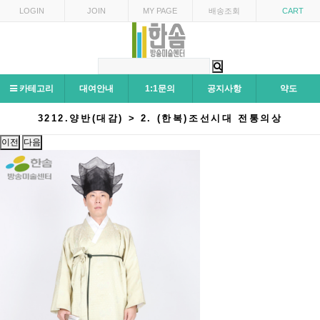
LOGIN
JOIN
MY PAGE
배송조회
CART
카테고리
대여안내
1:1문의
공지사항
약도
3212.양반(대감) > 2. (한복)조선시대 전통의상
이전
다음