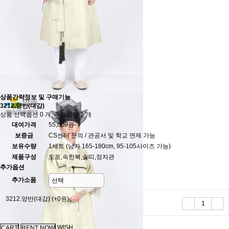
상품간략정보 및 구매기능
3212.양반(대감)
상품 선택옵션 0 개, 추가옵션 1 개
대여가격
55,000원
보증금
CS센터 문의 / 관공서 및 학교 면제 가능
보유수량
1세트 (남자 165-180cm, 95-105사이즈 가능)
제품구성
도포,속한복,술띠,정자관
추가옵션
추가소품
3212.양반(대감)
(+0원)
WISH