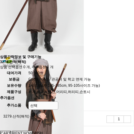
상품간략정보 및 구매기능
3279.산적(해적)
상품 선택옵션 0 개, 추가옵션 1 개
대여가격
50,000원
보증금
CS센터 문의 / 관공서 및 학교 면제 가능
보유수량
1세트 (남자 165-185cm, 95-105사이즈 가능)
제품구성
바지,저고리,행전,머리띠,허리띠,손토시
추가옵션
추가소품
3279.산적(해적)
(+0원)
WISH