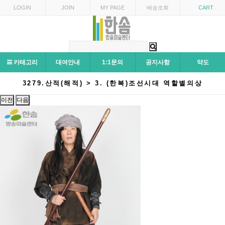
LOGIN
JOIN
MY PAGE
배송조회
CART
카테고리
대여안내
1:1문의
공지사항
약도
3279.산적(해적) > 3. (한복)조선시대 역할별의상
이전
다음