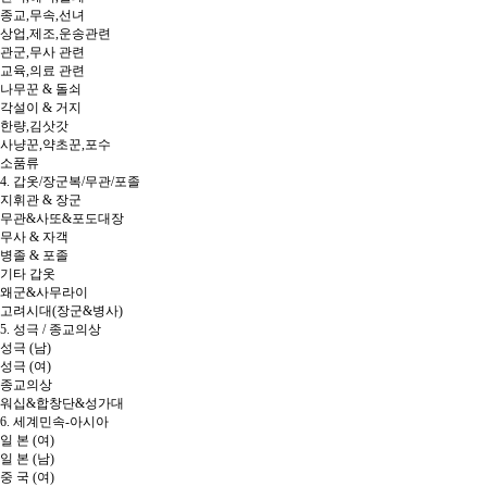
종교,무속,선녀
상업,제조,운송관련
관군,무사 관련
교육,의료 관련
나무꾼 & 돌쇠
각설이 & 거지
한량,김삿갓
사냥꾼,약초꾼,포수
소품류
4. 갑옷/장군복/무관/포졸
지휘관 & 장군
무관&사또&포도대장
무사 & 자객
병졸 & 포졸
기타 갑옷
왜군&사무라이
고려시대(장군&병사)
5. 성극 / 종교의상
성극 (남)
성극 (여)
종교의상
워십&합창단&성가대
6. 세계민속-아시아
일 본 (여)
일 본 (남)
중 국 (여)