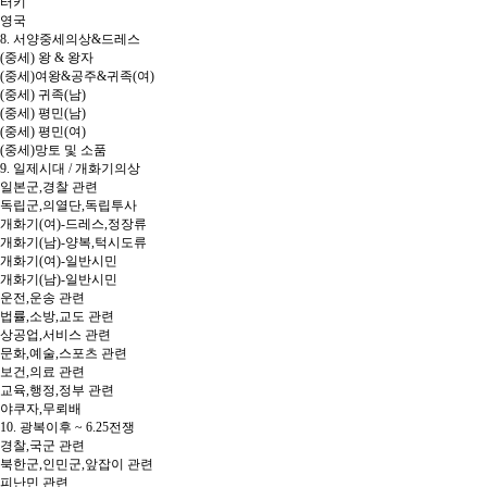
터키
영국
8. 서양중세의상&드레스
(중세) 왕 & 왕자
(중세)여왕&공주&귀족(여)
(중세) 귀족(남)
(중세) 평민(남)
(중세) 평민(여)
(중세)망토 및 소품
9. 일제시대 / 개화기의상
일본군,경찰 관련
독립군,의열단,독립투사
개화기(여)-드레스,정장류
개화기(남)-양복,턱시도류
개화기(여)-일반시민
개화기(남)-일반시민
운전,운송 관련
법률,소방,교도 관련
상공업,서비스 관련
문화,예술,스포츠 관련
보건,의료 관련
교육,행정,정부 관련
야쿠자,무뢰배
10. 광복이후 ~ 6.25전쟁
경찰,국군 관련
북한군,인민군,앞잡이 관련
피난민 관련