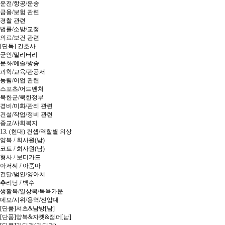
운전/항공/운송
금융/보험 관련
경찰 관련
법률/소방/교정
의료/보건 관련
[단독] 간호사
군인/밀리터리
문화/예술/방송
과학/교육/관공서
농림/어업 관련
스포츠/어드벤처
북한군/북한정부
경비/미화/관리 관련
건설/작업/정비 관련
종교/사회복지
13. (현대) 컨셉/역할별 의상
양복 / 회사원(남)
코트 / 회사원(남)
형사 / 보디가드
아저씨 / 아줌마
건달/범인/양아치
추리닝 / 백수
생활복/일상복/목욕가운
데모/시위/용역/진압대
[단품]셔츠&남방[남]
[단품]양복&자켓&점퍼[남]