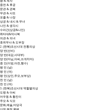
왕 & 세자
중전 & 후궁
문관 & 관복
무관 & 사또
포졸 & 나장
상궁 & 내시 & 무녀
나인 & 생각시
수라간(상궁&나인)
취타대&악사복
의관 & 의녀
호위무사 & 도부장
2. (한복)조선시대 전통의상
양 반(선비)
양 반(대감,사대부)
양 반(마님,아씨,쓰개치마)
중 인(이방,아전,행수)
평 민 (남)
평 민 (여)
평 민(상인,주모,보부상)
천 민 (남)
천 민 (여)
3. (한복)조선시대 역할별의상
도령 & 아씨
어우동 & 황진이
주모 & 식모
문화,예술,마당극
산적,해적,왈패