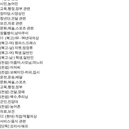
시민,농어민
교육,행정,정부 관련
장마당,시장상인
청년단,건달 관련
보건,의료 관련
문화,예술,스포츠 관련
장똘뱅이,넝마주이
11. (복고) 60 - 90년대의상
(복고-여) 원피스,드레스
(복고-남) 자켓,정장류
(복고-여) 학생,일반인
(복고-남 ) 학생,일반인
(컨셉) 아줌마,사모님,며느리
(컨셉) 아저씨
(컨셉) 보헤미안-히피,집시
운전,운송,배달
문화,예술,스포츠
교육,행정,정부
(컨셉) 건달,깡패
(컨셉) 백수,추리닝
군인,진압대
(컨셉) 농어촌
의료,보건
12. (현대) 직업/역할의상
서비스/음식 관련
[단독] 요리사/쉐프