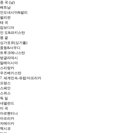
중 국 (남)
베트남
인도네시아&발리
필리핀
태 국
캄보디아
인 도&파키스탄
몽 골
싱가포르(싱가폴)
중동&사우디
트루크메니스탄
방글라데시
말레이시아
스리랑카
우즈베키스탄
7. 세계민속-유럽/아프리카
프랑스
스페인
스위스
독 일
네델란드
미 국
아르헨티나
아프리카
자메이카
멕시코