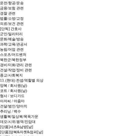
운전/항공/운송
금융/보험 관련
경찰 관련
법률/소방/교정
의료/보건 관련
[단독] 간호사
군인/밀리터리
문화/예술/방송
과학/교육/관공서
농림/어업 관련
스포츠/어드벤처
북한군/북한정부
경비/미화/관리 관련
건설/작업/정비 관련
종교/사회복지
13. (현대) 컨셉/역할별 의상
양복 / 회사원(남)
코트 / 회사원(남)
형사 / 보디가드
아저씨 / 아줌마
건달/범인/양아치
추리닝 / 백수
생활복/일상복/목욕가운
데모/시위/용역/진압대
[단품]셔츠&남방[남]
[단품]양복&자켓&점퍼[남]