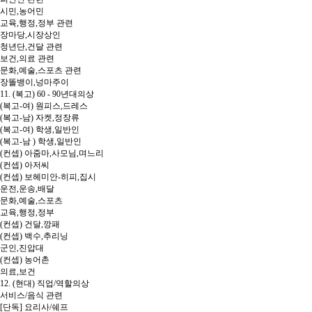
시민,농어민
교육,행정,정부 관련
장마당,시장상인
청년단,건달 관련
보건,의료 관련
문화,예술,스포츠 관련
장똘뱅이,넝마주이
11. (복고) 60 - 90년대의상
(복고-여) 원피스,드레스
(복고-남) 자켓,정장류
(복고-여) 학생,일반인
(복고-남 ) 학생,일반인
(컨셉) 아줌마,사모님,며느리
(컨셉) 아저씨
(컨셉) 보헤미안-히피,집시
운전,운송,배달
문화,예술,스포츠
교육,행정,정부
(컨셉) 건달,깡패
(컨셉) 백수,추리닝
군인,진압대
(컨셉) 농어촌
의료,보건
12. (현대) 직업/역할의상
서비스/음식 관련
[단독] 요리사/쉐프