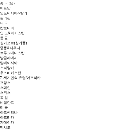
중 국 (남)
베트남
인도네시아&발리
필리핀
태 국
캄보디아
인 도&파키스탄
몽 골
싱가포르(싱가폴)
중동&사우디
트루크메니스탄
방글라데시
말레이시아
스리랑카
우즈베키스탄
7. 세계민속-유럽/아프리카
프랑스
스페인
스위스
독 일
네델란드
미 국
아르헨티나
아프리카
자메이카
멕시코