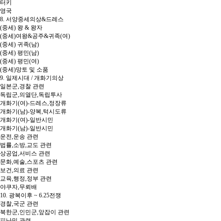
터키
영국
8. 서양중세의상&드레스
(중세) 왕 & 왕자
(중세)여왕&공주&귀족(여)
(중세) 귀족(남)
(중세) 평민(남)
(중세) 평민(여)
(중세)망토 및 소품
9. 일제시대 / 개화기의상
일본군,경찰 관련
독립군,의열단,독립투사
개화기(여)-드레스,정장류
개화기(남)-양복,턱시도류
개화기(여)-일반시민
개화기(남)-일반시민
운전,운송 관련
법률,소방,교도 관련
상공업,서비스 관련
문화,예술,스포츠 관련
보건,의료 관련
교육,행정,정부 관련
야쿠자,무뢰배
10. 광복이후 ~ 6.25전쟁
경찰,국군 관련
북한군,인민군,앞잡이 관련
피난민 관련