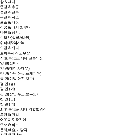
왕 & 세자
중전 & 후궁
문관 & 관복
무관 & 사또
포졸 & 나장
상궁 & 내시 & 무녀
나인 & 생각시
수라간(상궁&나인)
취타대&악사복
의관 & 의녀
호위무사 & 도부장
2. (한복)조선시대 전통의상
양 반(선비)
양 반(대감,사대부)
양 반(마님,아씨,쓰개치마)
중 인(이방,아전,행수)
평 민 (남)
평 민 (여)
평 민(상인,주모,보부상)
천 민 (남)
천 민 (여)
3. (한복)조선시대 역할별의상
도령 & 아씨
어우동 & 황진이
주모 & 식모
문화,예술,마당극
산적,해적,왈패