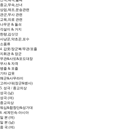
종교,무속,선녀
상업,제조,운송관련
관군,무사 관련
교육,의료 관련
나무꾼 & 돌쇠
각설이 & 거지
한량,김삿갓
사냥꾼,약초꾼,포수
소품류
4. 갑옷/장군복/무관/포졸
지휘관 & 장군
무관&사또&포도대장
무사 & 자객
병졸 & 포졸
기타 갑옷
왜군&사무라이
고려시대(장군&병사)
5. 성극 / 종교의상
성극 (남)
성극 (여)
종교의상
워십&합창단&성가대
6. 세계민속-아시아
일 본 (여)
일 본 (남)
중 국 (여)