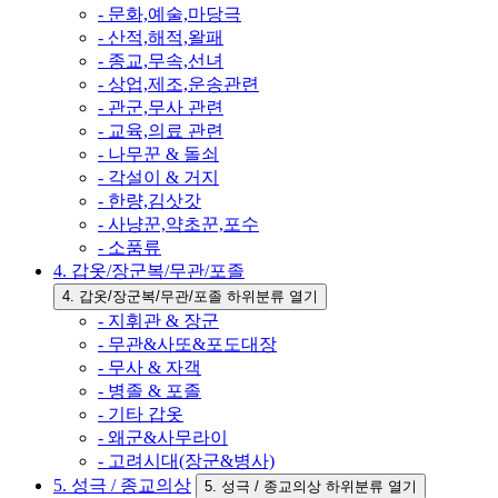
- 문화,예술,마당극
- 산적,해적,왈패
- 종교,무속,선녀
- 상업,제조,운송관련
- 관군,무사 관련
- 교육,의료 관련
- 나무꾼 & 돌쇠
- 각설이 & 거지
- 한량,김삿갓
- 사냥꾼,약초꾼,포수
- 소품류
4. 갑옷/장군복/무관/포졸
4. 갑옷/장군복/무관/포졸 하위분류 열기
- 지휘관 & 장군
- 무관&사또&포도대장
- 무사 & 자객
- 병졸 & 포졸
- 기타 갑옷
- 왜군&사무라이
- 고려시대(장군&병사)
5. 성극 / 종교의상
5. 성극 / 종교의상 하위분류 열기