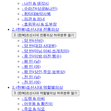
- 나인 & 생각시
- 수라간(상궁&나인)
- 취타대&악사복
- 의관 & 의녀
- 호위무사 & 도부장
2. (한복)조선시대 전통의상
2. (한복)조선시대 전통의상 하위분류 열기
- 양 반(선비)
- 양 반(대감,사대부)
- 양 반(마님,아씨,쓰개치마)
- 중 인(이방,아전,행수)
- 평 민 (남)
- 평 민 (여)
- 평 민(상인,주모,보부상)
- 천 민 (남)
- 천 민 (여)
3. (한복)조선시대 역할별의상
3. (한복)조선시대 역할별의상 하위분류 열기
- 도령 & 아씨
- 어우동 & 황진이
- 주모 & 식모