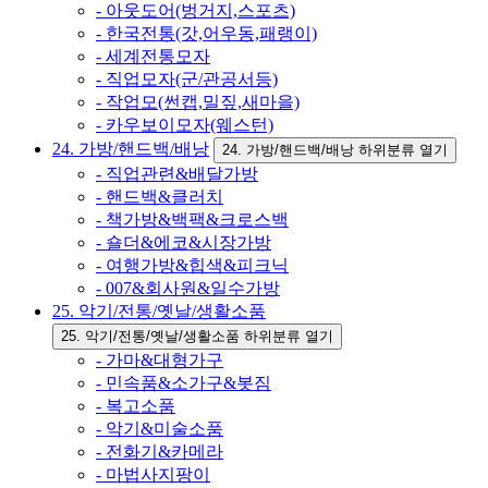
- 아웃도어(벙거지,스포츠)
- 한국전통(갓,어우동,패랭이)
- 세계전통모자
- 직업모자(군/관공서등)
- 작업모(썬캡,밀짚,새마을)
- 카우보이모자(웨스턴)
24. 가방/핸드백/배낭
24. 가방/핸드백/배낭 하위분류 열기
- 직업관련&배달가방
- 핸드백&클러치
- 책가방&백팩&크로스백
- 숄더&에코&시장가방
- 여행가방&힙색&피크닉
- 007&회사원&일수가방
25. 악기/전통/옛날/생활소품
25. 악기/전통/옛날/생활소품 하위분류 열기
- 가마&대형가구
- 민속품&소가구&봇짐
- 복고소품
- 악기&미술소품
- 전화기&카메라
- 마법사지팡이