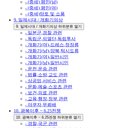
- (중세) 평민(남)
- (중세) 평민(여)
- (중세)망토 및 소품
9. 일제시대 / 개화기의상
9. 일제시대 / 개화기의상 하위분류 열기
- 일본군,경찰 관련
- 독립군,의열단,독립투사
- 개화기(여)-드레스,정장류
- 개화기(남)-양복,턱시도류
- 개화기(여)-일반시민
- 개화기(남)-일반시민
- 운전,운송 관련
- 법률,소방,교도 관련
- 상공업,서비스 관련
- 문화,예술,스포츠 관련
- 보건,의료 관련
- 교육,행정,정부 관련
- 야쿠자,무뢰배
10. 광복이후 ~ 6.25전쟁
10. 광복이후 ~ 6.25전쟁 하위분류 열기
- 경찰,국군 관련