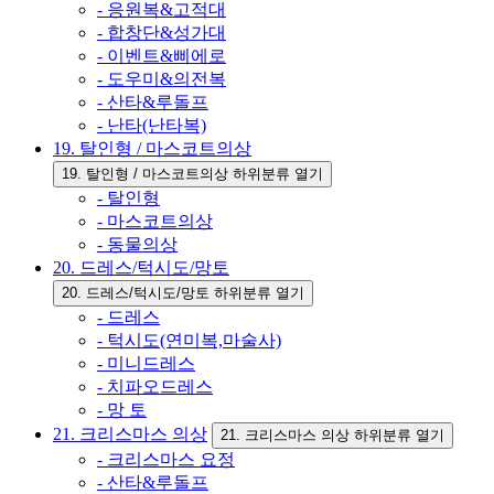
- 응원복&고적대
- 합창단&성가대
- 이벤트&삐에로
- 도우미&의전복
- 산타&루돌프
- 난타(난타복)
19. 탈인형 / 마스코트의상
19. 탈인형 / 마스코트의상 하위분류 열기
- 탈인형
- 마스코트의상
- 동물의상
20. 드레스/턱시도/망토
20. 드레스/턱시도/망토 하위분류 열기
- 드레스
- 턱시도(연미복,마술사)
- 미니드레스
- 치파오드레스
- 망 토
21. 크리스마스 의상
21. 크리스마스 의상 하위분류 열기
- 크리스마스 요정
- 산타&루돌프