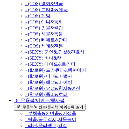
- (COS) 영화&연극
- (COS) 드라마&예능
- (COS) 게임
- (COS) 애니&동화
- (COS) 인물&셀럽
- (COS) 사물&동물
- (COS) 삐에로&광대
- (COS) 세계&전통
- (SEXY) 군인&,경찰&간호사
- (SEXY) 바니&캣
- (SEXY) 메이드&로리타
- (할로윈) 드라큐라&뱀파이어
- (할로윈) 마녀&마법사
- (할로윈) 해적&바이킹
- (할로윈) 요정&천사&여신
- (할로윈) 좀비&호러
18. 무용복/이벤트/행사복
18. 무용복/이벤트/행사복 하위분류 열기
- 부채춤&선녀춤&기생춤
- 탈춤,꼭두각시,사물놀이
- 라틴,플라멩고,캉캉