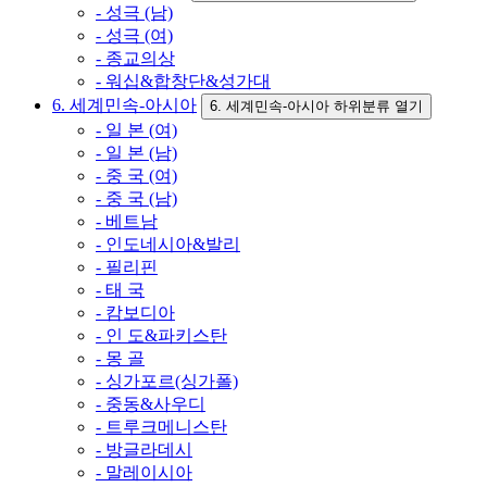
- 성극 (남)
- 성극 (여)
- 종교의상
- 워십&합창단&성가대
6. 세계민속-아시아
6. 세계민속-아시아 하위분류 열기
- 일 본 (여)
- 일 본 (남)
- 중 국 (여)
- 중 국 (남)
- 베트남
- 인도네시아&발리
- 필리핀
- 태 국
- 캄보디아
- 인 도&파키스탄
- 몽 골
- 싱가포르(싱가폴)
- 중동&사우디
- 트루크메니스탄
- 방글라데시
- 말레이시아