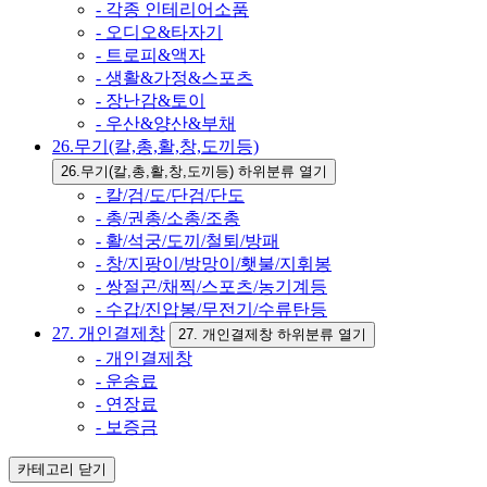
- 각종 인테리어소품
- 오디오&타자기
- 트로피&액자
- 생활&가정&스포츠
- 장난감&토이
- 우산&양산&부채
26.무기(칼,총,활,창,도끼등)
26.무기(칼,총,활,창,도끼등) 하위분류 열기
- 칼/검/도/단검/단도
- 총/권총/소총/조총
- 활/석궁/도끼/철퇴/방패
- 창/지팡이/방망이/횃불/지휘봉
- 쌍절곤/채찍/스포츠/농기계등
- 수갑/진압봉/무전기/수류탄등
27. 개인결제창
27. 개인결제창 하위분류 열기
- 개인결제창
- 운송료
- 연장료
- 보증금
카테고리
닫기