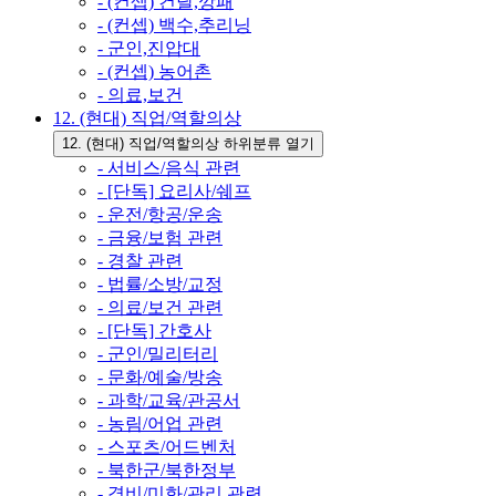
- (컨셉) 건달,깡패
- (컨셉) 백수,추리닝
- 군인,진압대
- (컨셉) 농어촌
- 의료,보건
12. (현대) 직업/역할의상
12. (현대) 직업/역할의상 하위분류 열기
- 서비스/음식 관련
- [단독] 요리사/쉐프
- 운전/항공/운송
- 금융/보험 관련
- 경찰 관련
- 법률/소방/교정
- 의료/보건 관련
- [단독] 간호사
- 군인/밀리터리
- 문화/예술/방송
- 과학/교육/관공서
- 농림/어업 관련
- 스포츠/어드벤처
- 북한군/북한정부
- 경비/미화/관리 관련