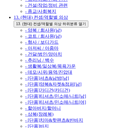
- 건설/작업/정비 관련
- 종교/사회복지
13. (현대) 컨셉/역할별 의상
13. (현대) 컨셉/역할별 의상 하위분류 열기
- 양복 / 회사원(남)
- 코트 / 회사원(남)
- 형사 / 보디가드
- 아저씨 / 아줌마
- 건달/범인/양아치
- 추리닝 / 백수
- 생활복/일상복/목욕가운
- 데모/시위/용역/진압대
- [단품]셔츠&남방[남]
- [단품]양복&자켓&점퍼[남]
- [단품]가디건(카디건)
- [단품]티셔츠/민소매/니트[남]
- [단품]티셔츠/민소매/니트[여]
- 할아버지/할머니
- 상복(장례복)
- [단품]치마&핫팬츠&반바지
- [단품]바지