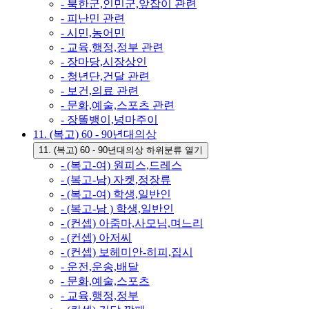
- 북한군,인민군,앞잡이 관련
- 피난민 관련
- 시민,농어민
- 교육,행정,정부 관련
- 장마당,시장상인
- 청년단,건달 관련
- 보건,의료 관련
- 문화,예술,스포츠 관련
- 장똘뱅이,넝마주이
11. (복고) 60 - 90년대의상
11. (복고) 60 - 90년대의상 하위분류 열기
- (복고-여) 원피스,드레스
- (복고-남) 자켓,정장류
- (복고-여) 학생,일반인
- (복고-남 ) 학생,일반인
- (컨셉) 아줌마,사모님,며느리
- (컨셉) 아저씨
- (컨셉) 보헤미안-히피,집시
- 운전,운송,배달
- 문화,예술,스포츠
- 교육,행정,정부