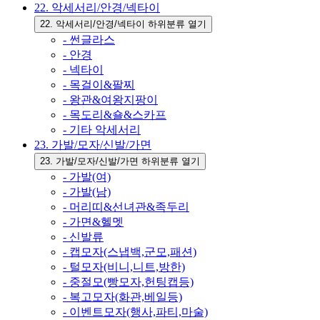
22. 악세서리/안경/넥타이
22. 악세서리/안경/넥타이 하위분류 열기
- 썬글라스
- 안경
- 넥타이
- 목걸이&팔찌
- 왕관&여왕지팡이
- 목도리&숄&스카프
- 기타 악세서리
23. 가발/모자/신발/가면
23. 가발/모자/신발/가면 하위분류 열기
- 가발(여)
- 가발(남)
- 머리띠&선녀관&족두리
- 가면&헬멧
- 신발류
- 캡모자(스냅백,군모,패션)
- 털모자(비니,니트,방한)
- 중절모(빵모자,헌팅캡등)
- 복고모자(화관,베일등)
- 이벤트모자(행사,파티,마술)