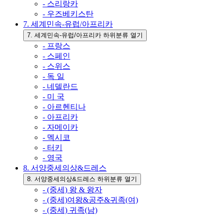
- 스리랑카
- 우즈베키스탄
7. 세계민속-유럽/아프리카
7. 세계민속-유럽/아프리카 하위분류 열기
- 프랑스
- 스페인
- 스위스
- 독 일
- 네델란드
- 미 국
- 아르헨티나
- 아프리카
- 자메이카
- 멕시코
- 터키
- 영국
8. 서양중세의상&드레스
8. 서양중세의상&드레스 하위분류 열기
- (중세) 왕 & 왕자
- (중세)여왕&공주&귀족(여)
- (중세) 귀족(남)