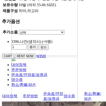
보유수량
10벌 (여자 55-66 SIZE)
제품구성
치마,저고리
추가옵션
추가소품
3396.나인(생각시)
(+0원)
증가
감소
WISH
대여정책
주문방법
운송료/연장료/보증금
영수증
취소/환불/파손
운송료/연장
취소/환불/
대여정책
주문방법
영수증
료/보증금
파손