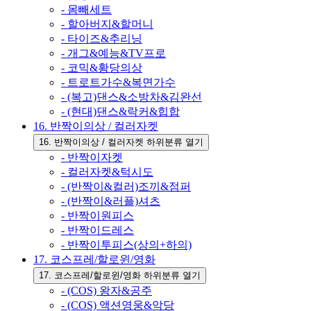
- 몸빼세트
- 할아버지&할머니
- 타이즈&추리닝
- 개그&예능&TV프로
- 코믹&황당의상
- 트로트가수&복면가수
- (복고)댄스&소방차&김완선
- (현대)댄스&락커&힙합
16. 반짝이의상 / 컬러자켓
16. 반짝이의상 / 컬러자켓 하위분류 열기
- 반짝이자켓
- 컬러자켓&턱시도
- (반짝이&컬러)조끼&점퍼
- (반짝이&러플)셔츠
- 반짝이원피스
- 반짝이드레스
- 반짝이투피스(상의+하의)
17. 코스프레/할로윈/영화
17. 코스프레/할로윈/영화 하위분류 열기
- (COS) 왕자&공주
- (COS) 액션영웅&악당