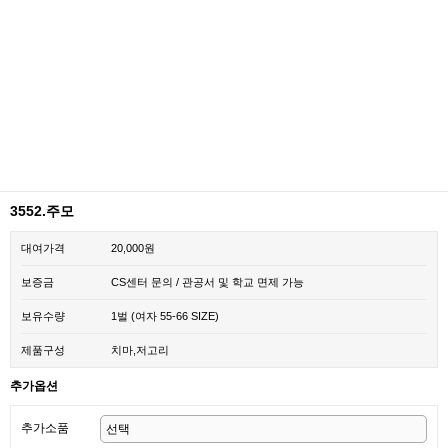
3552.주모
대여가격
20,000원
보증금
CS센터 문의 / 관공서 및 학교 면제 가능
보유수량
1벌 (여자 55-66 SIZE)
제품구성
치마,저고리
추가옵션
추가소품