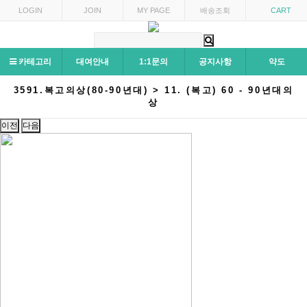
LOGIN
JOIN
MY PAGE
배송조회
CART
카테고리
대여안내
1:1문의
공지사항
약도
3591.복고의상(80-90년대) > 11. (복고) 60 - 90년대의
상
이전
다음