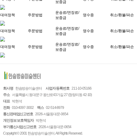
보증금
운송료/연장료/
대여정책
주문방법
영수증
취소/환불/파손
보증금
운송료/연장료/
대여정책
주문방법
영수증
취소/환불/파손
보증금
운송료/연장료/
대여정책
주문방법
영수증
취소/환불/파손
보증금
회사명
한솜방송미술센터
사업자 등록번호
211-10-05166
주소
서울특별시 동대문구 왕산로43가길 27 (청량리동 42-10)
대표
박현석
전화
010-4097-3002
팩스
02-514-8979
통신판매업신고번호
2026-서울동대문-0654
개인정보 보호책임자
박현석
부가통신사업신고번호
2026-서울동대문-0654
Copyright © 2001 한솜방송미술센터. All Rights Reserved.