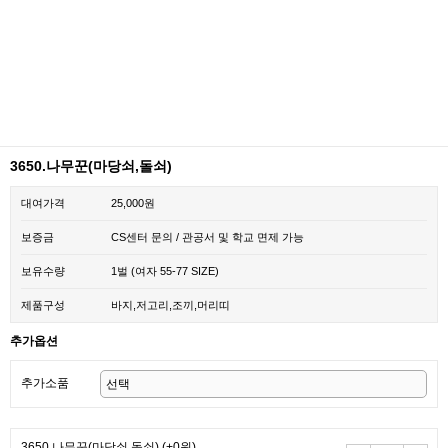
3650.나무꾼(마당쇠,돌쇠)
대여가격
25,000원
보증금
CS센터 문의 / 관공서 및 학교 면제 가능
보유수량
1벌 (여자 55-77 SIZE)
제품구성
바지,저고리,조끼,머리띠
추가옵션
추가소품
3650.나무꾼(마당쇠,돌쇠)
(+0원)