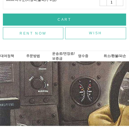
WISH
운송료/연장료/
대여정책
주문방법
영수증
취소/환불/파손
보증금