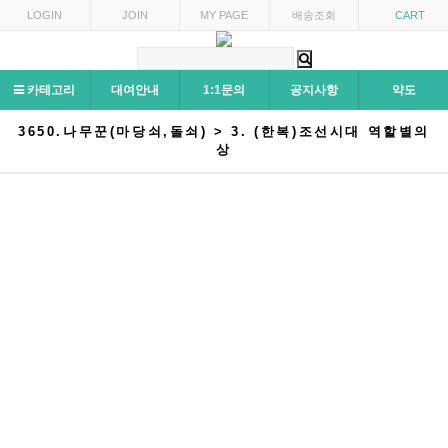
LOGIN
JOIN
MY PAGE
배송조회
CART
카테고리
대여안내
1:1문의
공지사항
약도
3650.나무꾼(마당쇠,돌쇠) > 3. (한복)조선시대 역할별의
상