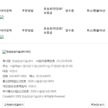
운송료/연장료/
대여정책
주문방법
영수증
취소/환불/파손
보증금
운송료/연장료/
대여정책
주문방법
영수증
취소/환불/파손
보증금
회사명
한솜방송미술센터
사업자 등록번호
211-10-05166
주소
서울특별시 동대문구 왕산로43가길 27 (청량리동 42-10)
대표
박현석
전화
010-4097-3002
팩스
02-514-8979
통신판매업신고번호
2026-서울동대문-0654
개인정보 보호책임자
박현석
부가통신사업신고번호
2026-서울동대문-0654
Copyright © 2001 한솜방송미술센터. All Rights Reserved.
고객센터 연결하기
PC버전 보기