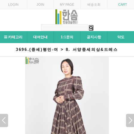
LOGIN
JOIN
MY PAGE
배송조회
CART
카테고리
대여안내
1:1문의
공지사항
약도
3696.(중세)평민-여 > 8. 서양중세의상&드레스