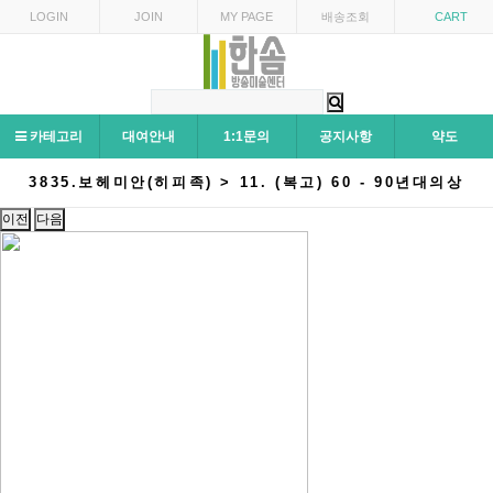
LOGIN
JOIN
MY PAGE
배송조회
CART
카테고리
대여안내
1:1문의
공지사항
약도
3835.보헤미안(히피족) > 11. (복고) 60 - 90년대의상
이전
다음