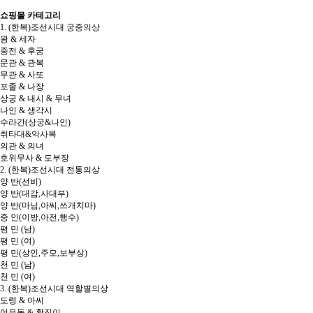
쇼핑몰 카테고리
1. (한복)조선시대 궁중의상
왕 & 세자
중전 & 후궁
문관 & 관복
무관 & 사또
포졸 & 나장
상궁 & 내시 & 무녀
나인 & 생각시
수라간(상궁&나인)
취타대&악사복
의관 & 의녀
호위무사 & 도부장
2. (한복)조선시대 전통의상
양 반(선비)
양 반(대감,사대부)
양 반(마님,아씨,쓰개치마)
중 인(이방,아전,행수)
평 민 (남)
평 민 (여)
평 민(상인,주모,보부상)
천 민 (남)
천 민 (여)
3. (한복)조선시대 역할별의상
도령 & 아씨
어우동 & 황진이