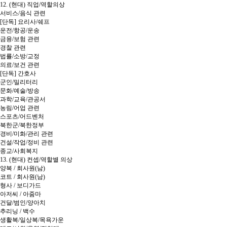
12. (현대) 직업/역할의상
서비스/음식 관련
[단독] 요리사/쉐프
운전/항공/운송
금융/보험 관련
경찰 관련
법률/소방/교정
의료/보건 관련
[단독] 간호사
군인/밀리터리
문화/예술/방송
과학/교육/관공서
농림/어업 관련
스포츠/어드벤처
북한군/북한정부
경비/미화/관리 관련
건설/작업/정비 관련
종교/사회복지
13. (현대) 컨셉/역할별 의상
양복 / 회사원(남)
코트 / 회사원(남)
형사 / 보디가드
아저씨 / 아줌마
건달/범인/양아치
추리닝 / 백수
생활복/일상복/목욕가운