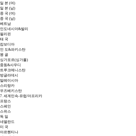
일 본 (여)
일 본 (남)
중 국 (여)
중 국 (남)
베트남
인도네시아&발리
필리핀
태 국
캄보디아
인 도&파키스탄
몽 골
싱가포르(싱가폴)
중동&사우디
트루크메니스탄
방글라데시
말레이시아
스리랑카
우즈베키스탄
7. 세계민속-유럽/아프리카
프랑스
스페인
스위스
독 일
네델란드
미 국
아르헨티나