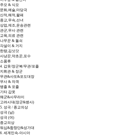
주모 & 식모
문화,예술,마당극
산적,해적,왈패
종교,무속,선녀
상업,제조,운송관련
관군,무사 관련
교육,의료 관련
나무꾼 & 돌쇠
각설이 & 거지
한량,김삿갓
사냥꾼,약초꾼,포수
소품류
4. 갑옷/장군복/무관/포졸
지휘관 & 장군
무관&사또&포도대장
무사 & 자객
병졸 & 포졸
기타 갑옷
왜군&사무라이
고려시대(장군&병사)
5. 성극 / 종교의상
성극 (남)
성극 (여)
종교의상
워십&합창단&성가대
6. 세계민속-아시아