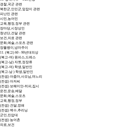
경찰,국군 관련
북한군,인민군,앞잡이 관련
피난민 관련
시민,농어민
교육,행정,정부 관련
장마당,시장상인
청년단,건달 관련
보건,의료 관련
문화,예술,스포츠 관련
장똘뱅이,넝마주이
11. (복고) 60 - 90년대의상
(복고-여) 원피스,드레스
(복고-남) 자켓,정장류
(복고-여) 학생,일반인
(복고-남 ) 학생,일반인
(컨셉) 아줌마,사모님,며느리
(컨셉) 아저씨
(컨셉) 보헤미안-히피,집시
운전,운송,배달
문화,예술,스포츠
교육,행정,정부
(컨셉) 건달,깡패
(컨셉) 백수,추리닝
군인,진압대
(컨셉) 농어촌
의료,보건