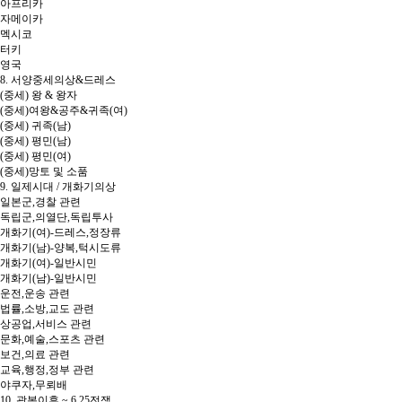
아프리카
자메이카
멕시코
터키
영국
8. 서양중세의상&드레스
(중세) 왕 & 왕자
(중세)여왕&공주&귀족(여)
(중세) 귀족(남)
(중세) 평민(남)
(중세) 평민(여)
(중세)망토 및 소품
9. 일제시대 / 개화기의상
일본군,경찰 관련
독립군,의열단,독립투사
개화기(여)-드레스,정장류
개화기(남)-양복,턱시도류
개화기(여)-일반시민
개화기(남)-일반시민
운전,운송 관련
법률,소방,교도 관련
상공업,서비스 관련
문화,예술,스포츠 관련
보건,의료 관련
교육,행정,정부 관련
야쿠자,무뢰배
10. 광복이후 ~ 6.25전쟁