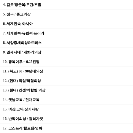
4. 갑옷/장군복/무관/포졸
5. 성극 / 종교의상
6. 세계민속-아시아
7. 세계민속-유럽/아프리카
8. 서양중세의상&드레스
9. 일제시대 / 개화기의상
10. 광복이후 ~ 6.25전쟁
11. (복고) 60 - 90년대의상
12. (현대) 직업/역할의상
13. (현대) 컨셉/역할별 의상
14. 옛날교복 / 현대교복
15. 여장/코믹/장기자랑
16. 반짝이의상 / 컬러자켓
17. 코스프레/할로윈/영화