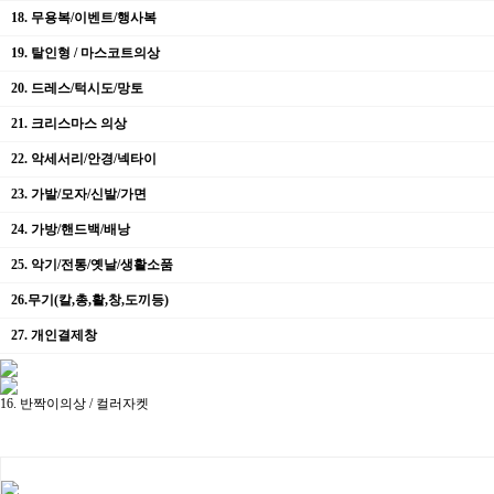
18. 무용복/이벤트/행사복
19. 탈인형 / 마스코트의상
20. 드레스/턱시도/망토
21. 크리스마스 의상
22. 악세서리/안경/넥타이
23. 가발/모자/신발/가면
24. 가방/핸드백/배낭
25. 악기/전통/옛날/생활소품
26.무기(칼,총,활,창,도끼등)
27. 개인결제창
16. 반짝이의상 / 컬러자켓