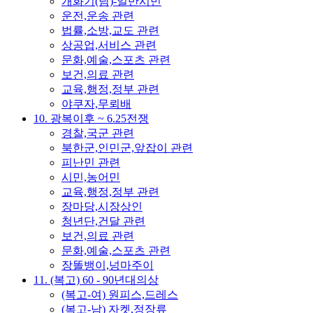
개화기(남)-일반시민
운전,운송 관련
법률,소방,교도 관련
상공업,서비스 관련
문화,예술,스포츠 관련
보건,의료 관련
교육,행정,정부 관련
야쿠자,무뢰배
10. 광복이후 ~ 6.25전쟁
경찰,국군 관련
북한군,인민군,앞잡이 관련
피난민 관련
시민,농어민
교육,행정,정부 관련
장마당,시장상인
청년단,건달 관련
보건,의료 관련
문화,예술,스포츠 관련
장똘뱅이,넝마주이
11. (복고) 60 - 90년대의상
(복고-여) 원피스,드레스
(복고-남) 자켓,정장류