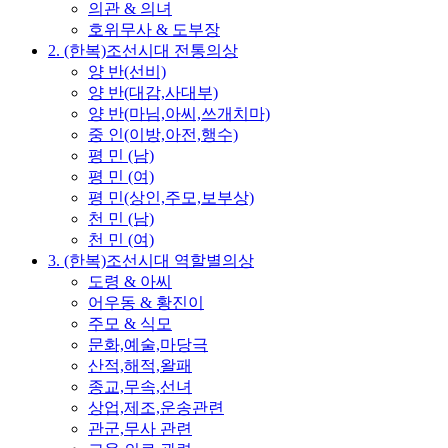
의관 & 의녀
호위무사 & 도부장
2. (한복)조선시대 전통의상
양 반(선비)
양 반(대감,사대부)
양 반(마님,아씨,쓰개치마)
중 인(이방,아전,행수)
평 민 (남)
평 민 (여)
평 민(상인,주모,보부상)
천 민 (남)
천 민 (여)
3. (한복)조선시대 역할별의상
도령 & 아씨
어우동 & 황진이
주모 & 식모
문화,예술,마당극
산적,해적,왈패
종교,무속,선녀
상업,제조,운송관련
관군,무사 관련