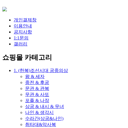
개인결제창
이용안내
공지사항
1:1문의
갤러리
쇼핑몰 카테고리
1. (한복)조선시대 궁중의상
왕 & 세자
중전 & 후궁
문관 & 관복
무관 & 사또
포졸 & 나장
상궁 & 내시 & 무녀
나인 & 생각시
수라간(상궁&나인)
취타대&악사복