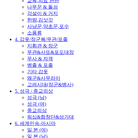
교육,의료 관련
나무꾼 & 돌쇠
각설이 & 거지
한량,김삿갓
사냥꾼,약초꾼,포수
소품류
4. 갑옷/장군복/무관/포졸
지휘관 & 장군
무관&사또&포도대장
무사 & 자객
병졸 & 포졸
기타 갑옷
왜군&사무라이
고려시대(장군&병사)
5. 성극 / 종교의상
성극 (남)
성극 (여)
종교의상
워십&합창단&성가대
6. 세계민속-아시아
일 본 (여)
일 본 (남)