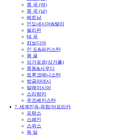
중 국 (여)
중 국 (남)
베트남
인도네시아&발리
필리핀
태 국
캄보디아
인 도&파키스탄
몽 골
싱가포르(싱가폴)
중동&사우디
트루크메니스탄
방글라데시
말레이시아
스리랑카
우즈베키스탄
7. 세계민속-유럽/아프리카
프랑스
스페인
스위스
독 일