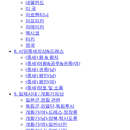
네델란드
미 국
아르헨티나
아프리카
자메이카
멕시코
터키
영국
8. 서양중세의상&드레스
(중세) 왕 & 왕자
(중세)여왕&공주&귀족(여)
(중세) 귀족(남)
(중세) 평민(남)
(중세) 평민(여)
(중세)망토 및 소품
9. 일제시대 / 개화기의상
일본군,경찰 관련
독립군,의열단,독립투사
개화기(여)-드레스,정장류
개화기(남)-양복,턱시도류
개화기(여)-일반시민