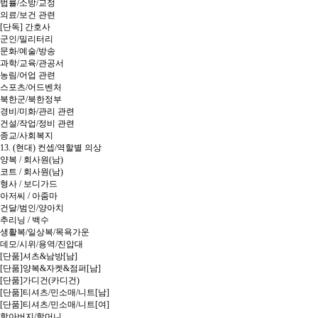
법률/소방/교정
의료/보건 관련
[단독] 간호사
군인/밀리터리
문화/예술/방송
과학/교육/관공서
농림/어업 관련
스포츠/어드벤처
북한군/북한정부
경비/미화/관리 관련
건설/작업/정비 관련
종교/사회복지
13. (현대) 컨셉/역할별 의상
양복 / 회사원(남)
코트 / 회사원(남)
형사 / 보디가드
아저씨 / 아줌마
건달/범인/양아치
추리닝 / 백수
생활복/일상복/목욕가운
데모/시위/용역/진압대
[단품]셔츠&남방[남]
[단품]양복&자켓&점퍼[남]
[단품]가디건(카디건)
[단품]티셔츠/민소매/니트[남]
[단품]티셔츠/민소매/니트[여]
할아버지/할머니