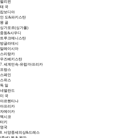
필리핀
태 국
캄보디아
인 도&파키스탄
몽 골
싱가포르(싱가폴)
중동&사우디
트루크메니스탄
방글라데시
말레이시아
스리랑카
우즈베키스탄
7. 세계민속-유럽/아프리카
프랑스
스페인
스위스
독 일
네델란드
미 국
아르헨티나
아프리카
자메이카
멕시코
터키
영국
8. 서양중세의상&드레스
(중세) 왕 & 왕자