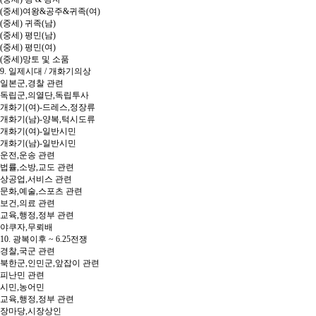
(중세)여왕&공주&귀족(여)
(중세) 귀족(남)
(중세) 평민(남)
(중세) 평민(여)
(중세)망토 및 소품
9. 일제시대 / 개화기의상
일본군,경찰 관련
독립군,의열단,독립투사
개화기(여)-드레스,정장류
개화기(남)-양복,턱시도류
개화기(여)-일반시민
개화기(남)-일반시민
운전,운송 관련
법률,소방,교도 관련
상공업,서비스 관련
문화,예술,스포츠 관련
보건,의료 관련
교육,행정,정부 관련
야쿠자,무뢰배
10. 광복이후 ~ 6.25전쟁
경찰,국군 관련
북한군,인민군,앞잡이 관련
피난민 관련
시민,농어민
교육,행정,정부 관련
장마당,시장상인