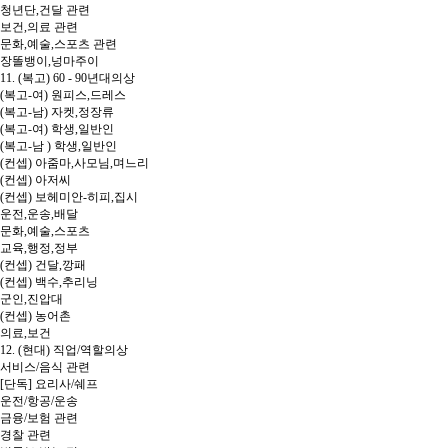
청년단,건달 관련
보건,의료 관련
문화,예술,스포츠 관련
장똘뱅이,넝마주이
11. (복고) 60 - 90년대의상
(복고-여) 원피스,드레스
(복고-남) 자켓,정장류
(복고-여) 학생,일반인
(복고-남 ) 학생,일반인
(컨셉) 아줌마,사모님,며느리
(컨셉) 아저씨
(컨셉) 보헤미안-히피,집시
운전,운송,배달
문화,예술,스포츠
교육,행정,정부
(컨셉) 건달,깡패
(컨셉) 백수,추리닝
군인,진압대
(컨셉) 농어촌
의료,보건
12. (현대) 직업/역할의상
서비스/음식 관련
[단독] 요리사/쉐프
운전/항공/운송
금융/보험 관련
경찰 관련