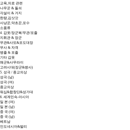
교육,의료 관련
나무꾼 & 돌쇠
각설이 & 거지
한량,김삿갓
사냥꾼,약초꾼,포수
소품류
4. 갑옷/장군복/무관/포졸
지휘관 & 장군
무관&사또&포도대장
무사 & 자객
병졸 & 포졸
기타 갑옷
왜군&사무라이
고려시대(장군&병사)
5. 성극 / 종교의상
성극 (남)
성극 (여)
종교의상
워십&합창단&성가대
6. 세계민속-아시아
일 본 (여)
일 본 (남)
중 국 (여)
중 국 (남)
베트남
인도네시아&발리