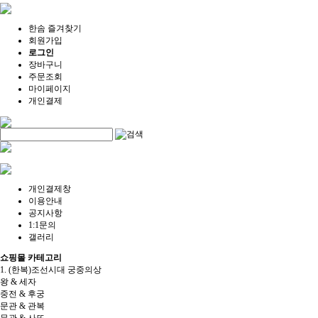
한솜 즐겨찾기
회원가입
로그인
장바구니
주문조회
마이페이지
개인결제
개인결제창
이용안내
공지사항
1:1문의
갤러리
쇼핑몰 카테고리
1. (한복)조선시대 궁중의상
왕 & 세자
중전 & 후궁
문관 & 관복