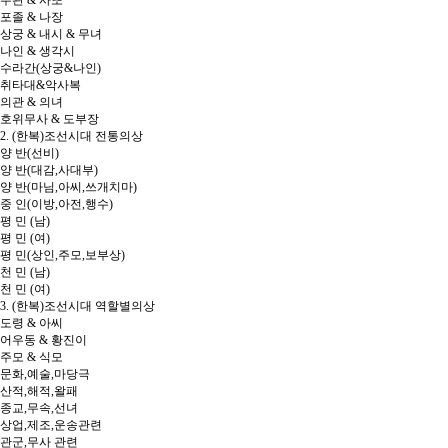
무관 & 사또
포졸 & 나장
상궁 & 내시 & 무녀
나인 & 생각시
수라간(상궁&나인)
취타대&악사복
의관 & 의녀
호위무사 & 도부장
2. (한복)조선시대 전통의상
양 반(선비)
양 반(대감,사대부)
양 반(마님,아씨,쓰개치마)
중 인(이방,아전,행수)
평 민 (남)
평 민 (여)
평 민(상인,주모,보부상)
천 민 (남)
천 민 (여)
3. (한복)조선시대 역할별의상
도령 & 아씨
어우동 & 황진이
주모 & 식모
문화,예술,마당극
산적,해적,왈패
종교,무속,선녀
상업,제조,운송관련
관군,무사 관련