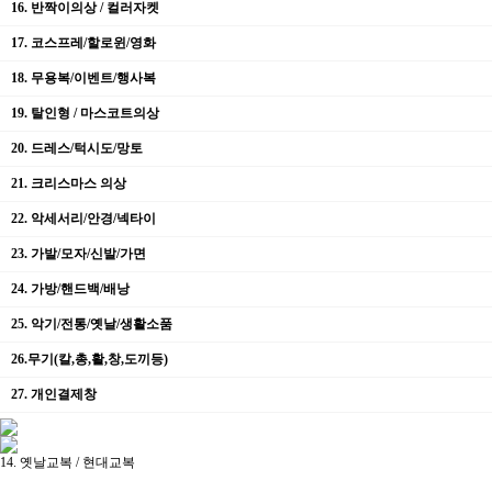
16. 반짝이의상 / 컬러자켓
17. 코스프레/할로윈/영화
18. 무용복/이벤트/행사복
19. 탈인형 / 마스코트의상
20. 드레스/턱시도/망토
21. 크리스마스 의상
22. 악세서리/안경/넥타이
23. 가발/모자/신발/가면
24. 가방/핸드백/배낭
25. 악기/전통/옛날/생활소품
26.무기(칼,총,활,창,도끼등)
27. 개인결제창
14. 옛날교복 / 현대교복