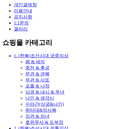
개인결제창
이용안내
공지사항
1:1문의
갤러리
쇼핑몰 카테고리
1. (한복)조선시대 궁중의상
왕 & 세자
중전 & 후궁
문관 & 관복
무관 & 사또
포졸 & 나장
상궁 & 내시 & 무녀
나인 & 생각시
수라간(상궁&나인)
취타대&악사복
의관 & 의녀
호위무사 & 도부장
2. (한복)조선시대 전통의상