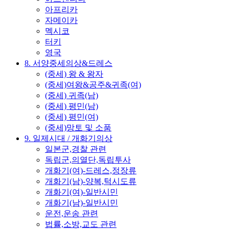
아프리카
자메이카
멕시코
터키
영국
8. 서양중세의상&드레스
(중세) 왕 & 왕자
(중세)여왕&공주&귀족(여)
(중세) 귀족(남)
(중세) 평민(남)
(중세) 평민(여)
(중세)망토 및 소품
9. 일제시대 / 개화기의상
일본군,경찰 관련
독립군,의열단,독립투사
개화기(여)-드레스,정장류
개화기(남)-양복,턱시도류
개화기(여)-일반시민
개화기(남)-일반시민
운전,운송 관련
법률,소방,교도 관련