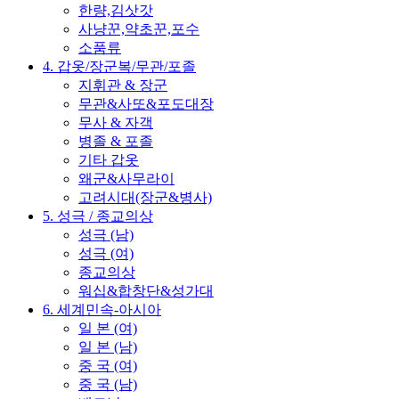
한량,김삿갓
사냥꾼,약초꾼,포수
소품류
4. 갑옷/장군복/무관/포졸
지휘관 & 장군
무관&사또&포도대장
무사 & 자객
병졸 & 포졸
기타 갑옷
왜군&사무라이
고려시대(장군&병사)
5. 성극 / 종교의상
성극 (남)
성극 (여)
종교의상
워십&합창단&성가대
6. 세계민속-아시아
일 본 (여)
일 본 (남)
중 국 (여)
중 국 (남)