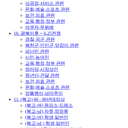
상공업,서비스 관련
문화,예술,스포츠 관련
보건,의료 관련
교육,행정,정부 관련
야쿠자,무뢰배
10. 광복이후 ~ 6.25전쟁
경찰,국군 관련
북한군,인민군,앞잡이 관련
피난민 관련
시민,농어민
교육,행정,정부 관련
장마당,시장상인
청년단,건달 관련
보건,의료 관련
문화,예술,스포츠 관련
장똘뱅이,넝마주이
11. (복고) 60 - 90년대의상
(복고-여) 원피스,드레스
(복고-남) 자켓,정장류
(복고-여) 학생,일반인
(복고-남 ) 학생,일반인