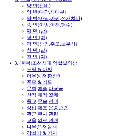
양 반(선비)
양 반(대감,사대부)
양 반(마님,아씨,쓰개치마)
중 인(이방,아전,행수)
평 민 (남)
평 민 (여)
평 민(상인,주모,보부상)
천 민 (남)
천 민 (여)
3. (한복)조선시대 역할별의상
도령 & 아씨
어우동 & 황진이
주모 & 식모
문화,예술,마당극
산적,해적,왈패
종교,무속,선녀
상업,제조,운송관련
관군,무사 관련
교육,의료 관련
나무꾼 & 돌쇠
각설이 & 거지