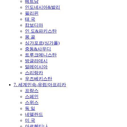
베트남
인도네시아&발리
필리핀
태 국
캄보디아
인 도&파키스탄
몽 골
싱가포르(싱가폴)
중동&사우디
트루크메니스탄
방글라데시
말레이시아
스리랑카
우즈베키스탄
7. 세계민속-유럽/아프리카
프랑스
스페인
스위스
독 일
네델란드
미 국
아르헨티나