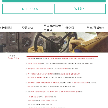
WISH
운송료/연장료/
대여정책
주문방법
영수증
취소/환불/파손
보증금