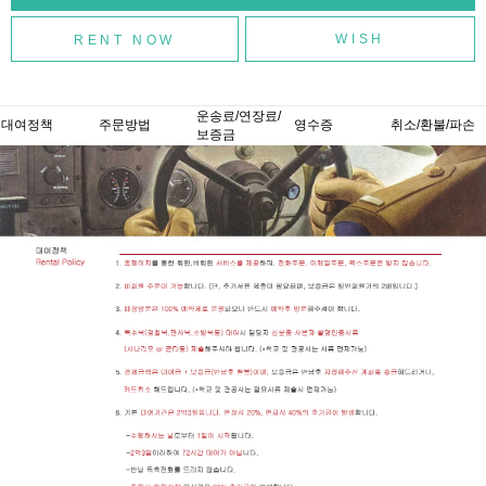
WISH
운송료/연장료/
대여정책
주문방법
영수증
취소/환불/파손
보증금