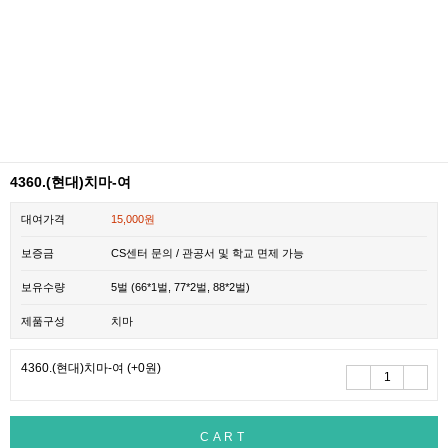
4360.(현대)치마-여
대여가격
15,000원
보증금
CS센터 문의 / 관공서 및 학교 면제 가능
보유수량
5벌 (66*1벌, 77*2벌, 88*2벌)
제품구성
치마
4360.(현대)치마-여
(+0원)