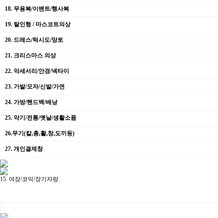
18. 무용복/이벤트/행사복
19. 탈인형 / 마스코트의상
20. 드레스/턱시도/망토
21. 크리스마스 의상
22. 악세서리/안경/넥타이
23. 가발/모자/신발/가면
24. 가방/핸드백/배낭
25. 악기/전통/옛날/생활소품
26.무기(칼,총,활,창,도끼등)
27. 개인결제창
15. 여장/코믹/장기자랑