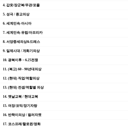
4. 갑옷/장군복/무관/포졸
5. 성극 / 종교의상
6. 세계민속-아시아
7. 세계민속-유럽/아프리카
8. 서양중세의상&드레스
9. 일제시대 / 개화기의상
10. 광복이후 ~ 6.25전쟁
11. (복고) 60 - 90년대의상
12. (현대) 직업/역할의상
13. (현대) 컨셉/역할별 의상
14. 옛날교복 / 현대교복
15. 여장/코믹/장기자랑
16. 반짝이의상 / 컬러자켓
17. 코스프레/할로윈/영화