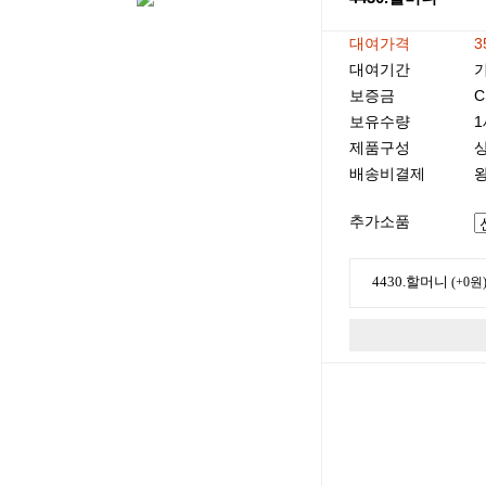
대여가격
3
대여기간
기
보증금
C
보유수량
1
제품구성
배송비결제
왕
추가소품
4430.할머니
(+0원