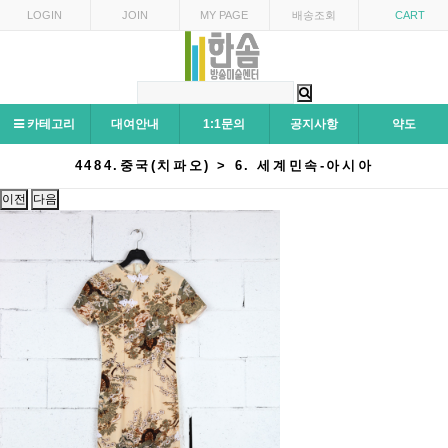
LOGIN
JOIN
MY PAGE
배송조회
CART
카테고리
대여안내
1:1문의
공지사항
약도
4484.중국(치파오) > 6. 세계민속-아시아
이전
다음