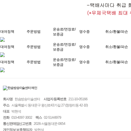
운송료/연장료/
대여정책
주문방법
영수증
취소/환불/파손
보증금
운송료/연장료/
대여정책
주문방법
영수증
취소/환불/파손
보증금
운송료/연장료/
대여정책
주문방법
영수증
취소/환불/파손
보증금
회사명
한솜방송미술센터
사업자 등록번호
211-10-05166
주소
서울특별시 동대문구 왕산로43가길 27 (청량리동 42-10)
대표
박현석
전화
010-4097-3002
팩스
02-514-8979
통신판매업신고번호
2026-서울동대문-0654
개인정보 보호책임자
박현석