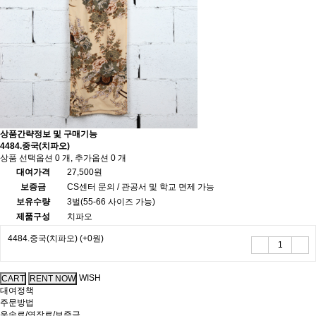
상품간략정보 및 구매기능
4484.중국(치파오)
상품 선택옵션 0 개, 추가옵션 0 개
대여가격
27,500원
보증금
CS센터 문의 / 관공서 및 학교 면제 가능
보유수량
3벌(55-66 사이즈 가능)
제품구성
치파오
4484.중국(치파오)
(+0원)
WISH
대여정책
주문방법
운송료/연장료/보증금